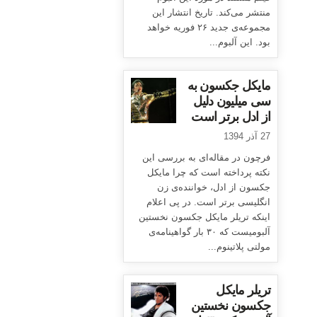
منتشر می‌کند. تاریخ انتشار این
مجموعه‌ی جدید ۲۶ فوریه خواهد
بود. این آلبوم...
مایکل جکسون به
سی میلیون دلیل
از ادل برتر است
27 آذر 1394
فرچون در مقاله‌ای به بررسی این
نکته پرداخته است که چرا مایکل
جکسون از ادل، خواننده‌ی زن
انگلیسی برتر است. در پی اعلام
اینکه تریلر مایکل جکسون نخستین
آلبومیست که ۳۰ بار گواهینامه‌ی
مولتی پلاتینوم...
تریلر مایکل
جکسون نخستین