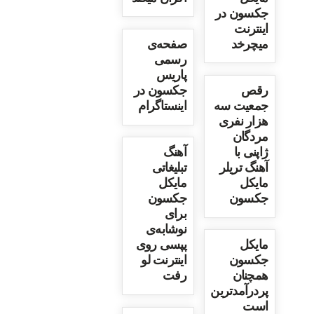
جکسون در
اینترنت
میچرخد
صفحه‌ی
رسمی
پاریس
رقص
جکسون در
جمعیت سه
اینستاگرام
هزار نفری
مردگان
ژاپنی با
آهنگ
آهنگ تریلر
تبلیغاتی
مایکل
مایکل
جکسون
جکسون
برای
نوشابه‌ی
مایکل
پپسی روی
جکسون
اینترنت لو
همچنان
رفت
پردرآمدترین
است