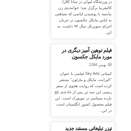
در ورزشگاه لیوایز در سانا کلارا،
کالیفرنیا برگزار شد؛ خواننده‌ی زن
بیانسه با پوشیدن لباسی که شباهتی
به لباس مایکل جکسون در جریان
اجرای سوپربال سال ۹۳ داشت، به
این...
فیلم توهین آمیز دیگری در
مورد مایکل جکسون
08 بهمن 1394
کمپانی Sky Arts فیلمی با عنوان
"الیزابت، مایکل و مارلون" منتشر
کرده است که روایت هجوی از سفر
زمینی این سه تن پس از حادثه‌ی تلخ
یازده سپتامبر در نیویورک است. این
فیلم محصول کشور انگلستان است.
در این...
تیزر تبلیغاتی مستند جدید