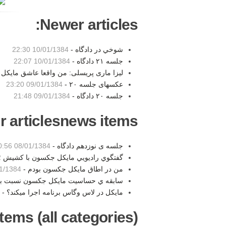
Newer articles:
شوخي در دادگاه -
10/01/1384 22:30
جلسه ۲۱ دادگاه -
10/01/1384 22:07
لیزا ماری پریسلی: من واقعا عاشق مایکل 
عکسهای جلسه ۲۰ -
09/01/1384 23:20
جلسه ۲۰ دادگاه -
09/01/1384 21:48
r articlesnews items:
جلسه ی نوزدهم دادگاه -
08/01/1384 00:56
گفتگوي راديويي مايكل جكسون با كشيش Jesse Jackson -
2
من در اطاق مايكل جكسون بودم -
1384 21:52
سابقه ي حساسيت مايكل جكسون نسبت به 
مايكل در لاس وگاس برنامه اجرا ميكند؟ -
tems (all categories):