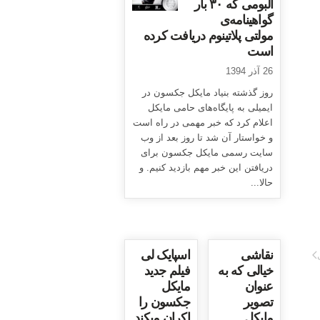
آلبومی که ۳۰ بار
گواهینامه‌ی
مولتی پلاتینوم دریافت کرده
است
26 آذر 1394
روز گذشته بنیاد مایکل جکسون در
ایمیلی به پایگاه‌های حامی مایکل
اعلام کرد که خبر مهمی در راه است
و خواستار آن شد تا روز بعد از وب
سایت رسمی مایکل جکسون برای
دریافتن این خبر مهم بازدید کنیم. و
حالا...
نقاشی
اسپایک لی
خیالی که به
فیلم جدید
عنوان
مایکل
تصویر
جکسون را
مایکل
اکران میکند