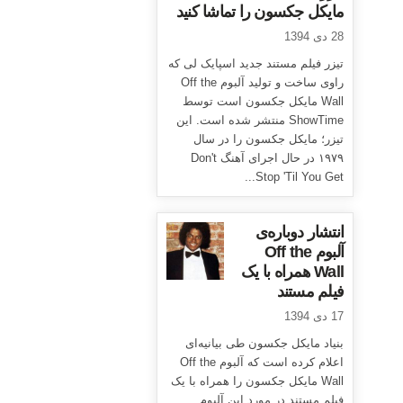
مایکل جکسون را تماشا کنید
28 دی 1394
تیزر فیلم مستند جدید اسپایک لی که
راوی ساخت و تولید آلبوم Off the
Wall مایکل جکسون است توسط
ShowTime منتشر شده است. این
تیزر؛ مایکل جکسون را در سال
۱۹۷۹ در حال اجرای آهنگ Don't
Stop 'Til You Get...
انتشار دوباره‌ی
آلبوم Off the
Wall همراه با یک
فیلم مستند
17 دی 1394
بنیاد مایکل جکسون طی بیانیه‌ای
اعلام کرده است که آلبوم Off the
Wall مایکل جکسون را همراه با یک
فیلم مستند در مورد این آلبوم