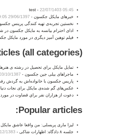
test -
22/07/1403 05:45
خبرهای مایکل جکسون -
29/06/1397 19:05
نخستین تجربه‌ی تهیه کنندگی پرینس جکسو
ادای احترام بیانسه به مایکل جکسون در 
فیلم توهین آمیز دیگری در مورد مایکل جک
les (all categories):
تمایل مایکل برای تحصیل در رشته ی هنرهای
ماجراهای بیلی جین جکسون -
03/10/1387 00:09
پاریس جکسون با خانواده‌اش به گردش رف
عکس‌های گم شده‌ی مایکل برای نجات دنیا 
دعوت از هزاران نفر براي قضاوت در مورد
Popular articles:
لیزا ماری پریسلی: من واقعا عاشق مایکل 
جلسه ۸ دادگاه: اظهارات شاکی -
2/1383 04:41