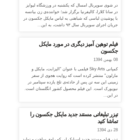
در شوی سوپربال امسال که یکشنبه در ورزشگاه لیوایز
در سانا کلارا، کالیفرنیا برگزار شد؛ خواننده‌ی زن بیانسه
با پوشیدن لباسی که شباهتی به لباس مایکل جکسون در
جریان اجرای سوپربال سال ۹۳ داشت، به این...
فیلم توهین آمیز دیگری در مورد مایکل
جکسون
08 بهمن 1394
کمپانی Sky Arts فیلمی با عنوان "الیزابت، مایکل و
مارلون" منتشر کرده است که روایت هجوی از سفر
زمینی این سه تن پس از حادثه‌ی تلخ یازده سپتامبر در
نیویورک است. این فیلم محصول کشور انگلستان است.
در این...
تیزر تبلیغاتی مستند جدید مایکل جکسون را
تماشا کنید
28 دی 1394
تیزر فیلم مستند جدید اسپایک لی که راوی ساخت و تولید