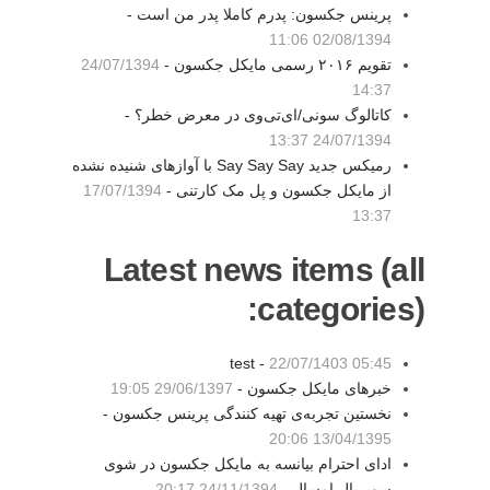
پرینس جکسون: پدرم کاملا پدر من است -
02/08/1394 11:06
تقویم ۲۰۱۶ رسمی مایکل جکسون -
24/07/1394
14:37
کاتالوگ سونی/ای‌تی‌وی در معرض خطر؟ -
24/07/1394 13:37
رمیکس جدید Say Say Say با آوازهای شنیده نشده
از مایکل جکسون و پل مک کارتنی -
17/07/1394
13:37
Latest news items (all
categories):
test -
22/07/1403 05:45
خبرهای مایکل جکسون -
29/06/1397 19:05
نخستین تجربه‌ی تهیه کنندگی پرینس جکسون -
13/04/1395 20:06
ادای احترام بیانسه به مایکل جکسون در شوی
سوپربال امسال -
24/11/1394 20:17