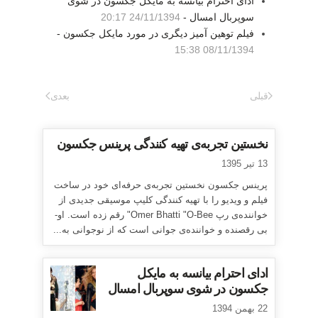
ادای احترام بیانسه به مایکل جکسون در شوی
سوپربال امسال -
24/11/1394 20:17
فیلم توهین آمیز دیگری در مورد مایکل جکسون -
08/11/1394 15:38
قبلی
بعدی
نخستین تجربه‌ی تهیه کنندگی پرینس جکسون
13 تیر 1395
پرینس جکسون نخستین تجربه‌ی حرفه‌ای خود در ساخت
فیلم و ویدیو را با تهیه کنندگی کلیپ موسیقی جدیدی از
خواننده‌ی رپ Omer Bhatti "O-Bee" رقم زده است. او-
بی رقصنده و خواننده‌ی جوانی است که از نوجوانی به...
ادای احترام بیانسه به مایکل
جکسون در شوی سوپربال امسال
22 بهمن 1394