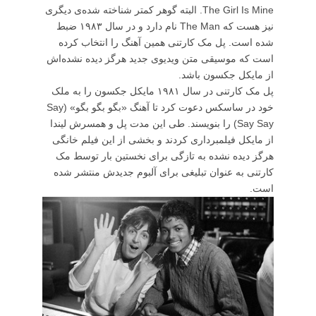
The Girl Is Mine. البته گوهر کمتر شناخته شده‌ی دیگری
نیز هست که The Man نام دارد و در سال ۱۹۸۳ ضبط
شده است. پل مک کارتنی همین آهنگ را انتخاب کرده
است که موسیقی متن ویدیوی جدید هرگز دیده نشده‌اش
از مایکل جکسون باشد.
پل مک کارتنی در سال ۱۹۸۱ مایکل جکسون را به ملک
خود در ساسکس دعوت کرد تا آهنگ «بگو بگو بگو» (Say
Say Say) را بنویسند. طی این مدت پل و همسرش لیندا
از مایکل فیلمبرداری کردند و بخشی از این فیلم خانگی
هرگز دیده نشده به تازگی برای نخستین بار توسط مک
کارتنی به عنوان تبلیغی برای آلبوم جدیدش منتشر شده
است.