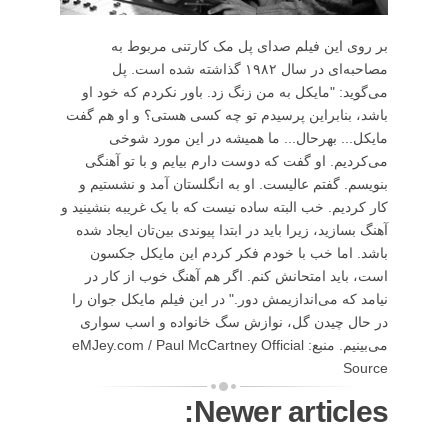
بر روی این فیلم صدای پل مک کارتنی مربوط به
مصاحبه‌ای در سال ۱۹۸۲ گذاشته شده است. پل
می‌گوید: "مایکل به من زنگ زد. باور نکردم که خود او
باشد، بنابراین پرسیدم تو چه کسی هستی؟ و او هم گفت
مایکل... بهرحال... ما همیشه در این مورد شوخی
می‌کردیم. او گفت که دوست دارم بیایم و با تو آهنگی
بنویسم. گفتم عالیست. او به انگلستان آمد و نشستیم و
کار کردیم. خب البته ساده نیست که با یک غریبه بنشینید و
آهنگ بسازید، زیرا باید در ابتدا پیوندی بین‌تان ایجاد شده
باشد. اما خب با خودم فکر کردم این مایکل جکسون
است، باید امتحانش کنم. اگر هم آهنگ خوب از کار در
نیامد که می‌اندازیمش دور." در این فیلم مایکل جوان را
در حال چیدن گل، نوازش سگ خانواده و اسب سواری
می‌بینیم. منبع: eMJey.com / Paul McCartney Official
Source
Newer articles: