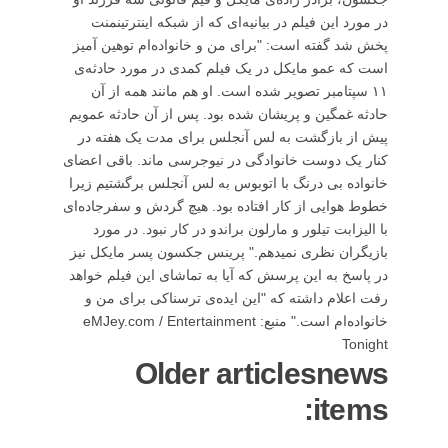
در مورد این فیلم در بیانیه‌ای که از شبکه اینترتینمنت
پخش شد گفته است: "برای من و خانواده‌ام توهین آمیز
است که عمو مایکل در یک فیلم کمدی در مورد حادثه‌ی
۱۱ سپتامبر تصویر شده است. او هم مانند همه از آن
حادثه غمگین و پریشان شده بود. پس از آن حادثه عمویم
پیش از بازگشت به لس آنجلس برای مدت یک هفته در
کنار یک دوست خانوادگی در نیوجرسی ماند. باقی اعضای
خانواده بی درنگ با اتوبوس به لس آنجلس برگشتیم زیرا
خطوط هوایی از کار افتاده بود. هیچ گردش و سفرجاده‌ای
با الیزابت تیلور و مارلون براندو در کار نبود. در مورد
بازیگران نظری نمیدهم." پرینس جکسون پسر مایکل نیز
در پاسخ به این پرسش که آیا به تماشای این فیلم خواهد
رفت اعلام داشته که "این ایده‌ی ترسناکی برای من و
خانواده‌ام است." منبع: eMJey.com / Entertainment
Tonight
Older articlesnews
items: