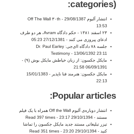
categories):
انتشار آلبوم Off The Wall ۳۰th -
29/08/1387
13:53
۲۳ اسفند ۱۳۸۱ - حکم دادگاه Avram، هر دو طرف
ادعای پیروزی می کنند -
27/12/1381 05:23
جلسه ۷۸ دادگاه اای‌جی: Dr. Paul Earley
Testimony -
13/06/1392 23:11
مایکل جکسون: از زبان خیاطش مایکل بوش (۹) -
06/09/1391 21:58
مايكل جكسون: هنرمند فنا ناپذير -
15/01/1383
22:13
Popular articles:
انتشار دوباره‌ی آلبوم Off the Wall همراه با یک فیلم
مستند -
29/10/1394 23:17
-
Read 397 times
تیزر تبلیغاتی مستند جدید مایکل جکسون را تماشا
کنید -
29/10/1394 23:20
-
Read 351 times