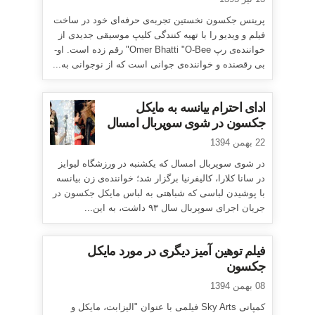
پرینس جکسون نخستین تجربه‌ی حرفه‌ای خود در ساخت
فیلم و ویدیو را با تهیه کنندگی کلیپ موسیقی جدیدی از
خواننده‌ی رپ Omer Bhatti "O-Bee" رقم زده است. او-
بی رقصنده و خواننده‌ی جوانی است که از نوجوانی به...
ادای احترام بیانسه به مایکل
جکسون در شوی سوپربال امسال
22 بهمن 1394
در شوی سوپربال امسال که یکشنبه در ورزشگاه لیوایز
در سانا کلارا، کالیفرنیا برگزار شد؛ خواننده‌ی زن بیانسه
با پوشیدن لباسی که شباهتی به لباس مایکل جکسون در
جریان اجرای سوپربال سال ۹۳ داشت، به این...
فیلم توهین آمیز دیگری در مورد مایکل
جکسون
08 بهمن 1394
کمپانی Sky Arts فیلمی با عنوان "الیزابت، مایکل و