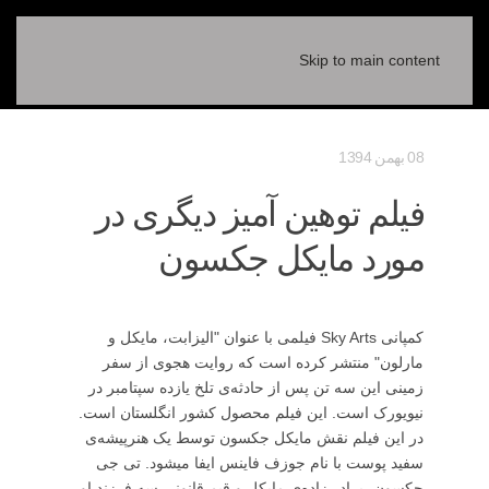
Skip to main content
08 بهمن 1394
فیلم توهین آمیز دیگری در
مورد مایکل جکسون
کمپانی Sky Arts فیلمی با عنوان "الیزابت، مایکل و
مارلون" منتشر کرده است که روایت هجوی از سفر
زمینی این سه تن پس از حادثه‌ی تلخ یازده سپتامبر در
نیویورک است. این فیلم محصول کشور انگلستان است.
در این فیلم نقش مایکل جکسون توسط یک هنرپیشه‌ی
سفید پوست با نام جوزف فاینس ایفا میشود. تی جی
جکسون، برادر زاده‌ی مایکل و قیم قانونی سه فرزند او