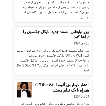
مارلون" منتشر کرده است که روایت هجوی از سفر
زمینی این سه تن پس از حادثه‌ی تلخ یازده سپتامبر در
نیویورک است. این فیلم محصول کشور انگلستان است.
در این...
تیزر تبلیغاتی مستند جدید مایکل جکسون را
تماشا کنید
28 دی 1394
تیزر فیلم مستند جدید اسپایک لی که راوی ساخت و تولید
آلبوم Off the Wall مایکل جکسون است توسط
ShowTime منتشر شده است. این تیزر؛ مایکل جکسون
را در سال ۱۹۷۹ در حال اجرای آهنگ Don't Stop 'Til You
Get...
انتشار دوباره‌ی آلبوم Off the Wall
همراه با یک فیلم مستند
17 دی 1394
بنیاد مایکل جکسون طی بیانیه‌ای اعلام کرده است که