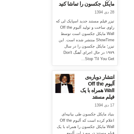
مایکل جکسون را تماشا کنید
28 دی 1394
تیزر فیلم مستند جدید اسپایک لی که
راوی ساخت و تولید آلبوم Off the
Wall مایکل جکسون است توسط
ShowTime منتشر شده است. این
تیزر؛ مایکل جکسون را در سال
۱۹۷۹ در حال اجرای آهنگ Don't
Stop 'Til You Get...
انتشار دوباره‌ی
آلبوم Off the
Wall همراه با یک
فیلم مستند
17 دی 1394
بنیاد مایکل جکسون طی بیانیه‌ای
اعلام کرده است که آلبوم Off the
Wall مایکل جکسون را همراه با یک
فیلم مستند در مورد این آلبوم