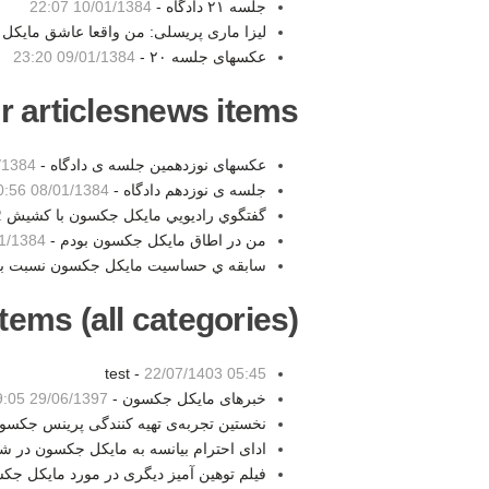
جلسه ۲۱ دادگاه -
10/01/1384 22:07
لیزا ماری پریسلی: من واقعا عاشق مایکل 
عکسهای جلسه ۲۰ -
09/01/1384 23:20
r articlesnews items:
عکسهای نوزدهمین جلسه ی دادگاه -
84 02:11
جلسه ی نوزدهم دادگاه -
08/01/1384 00:56
گفتگوي راديويي مايكل جكسون با كشيش Jesse Jackson -
2
من در اطاق مايكل جكسون بودم -
1384 21:52
سابقه ي حساسيت مايكل جكسون نسبت به 
tems (all categories):
test -
22/07/1403 05:45
خبرهای مایکل جکسون -
29/06/1397 19:05
نخستین تجربه‌ی تهیه کنندگی پرینس جکسو
ادای احترام بیانسه به مایکل جکسون در 
فیلم توهین آمیز دیگری در مورد مایکل جک