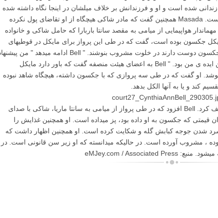
زندانی شده است و او و فرزندانش بر خلاف میلشان در اینجا نگاه داشته شده
اند. او گفت که مادر شاکی از او کمک خواسته است. Masada همچنین گفت که مادر شاکی هیچگاه از او تقاضای پول نکرده
ست. شاهد دیگر جلسه ی امروز، Cynthia Bell مهماندار هواپیمایی از میامی به مقصد سانتا باربارا که حامل شاکی و خانواده
کل جکسون بوده است، گفت که در طی این پرواز برای مایکل در قوطیهای
مخصوص نوشابه، مشروب آورده است. " آقای جکسون دوست دارند در خلوت مشروب بنوشند. " Bell ادامه میدهد " من پیشن
دادم که در قوطیهای نوشابه مشروب بنوشند. این ایده ی من بود. " Bell به اعضای هیئت منصفه گفت که باور دارد مایکل
وشد. او گفت که در طی سه پروازی که با جکسون داشته، هیچگاه شاهد نبوده
م کند و یا به آنها الکل بدهد.
او همچنین شاکی را " فوق العاده بی ادب " توصیف کرد. Bell افزود که در طی پرواز از میامی به سانتا ماریا، شاکی با صدای
ن قیمتی که جکسون به او داده بود، پز میداده است. او همچنین غذایش را
 سرد شدن جوجه کبابش گله و شکایت کرده است. او همچنین اظهار داشت که
 شاکی نیز که در آن زمان ۱۶ ساله بوده ، مشروب آورده است. در حالیکه میدانسته که او زیر سن قانونی است. در