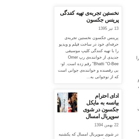
نخستین تجربه‌ی تهیه کنندگی
پرینس جکسون
13 تیر 1395
پرینس جکسون نخستین تجربه‌ی
حرفه‌ای خود در ساخت فیلم و ویدیو
را با تهیه کنندگی کلیپ موسیقی
ا
جدیدی از خواننده‌ی رپ Omer
Bhatti "O-Bee" رقم زده است. او-
بی رقصنده و خواننده‌ی جوانی است
که از نوجوانی به...
او
ادای احترام
بیانسه به مایکل
جکسون در شوی
سوپربال امسال
22 بهمن 1394
ت
در شوی سوپربال امسال که یکشنبه