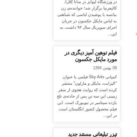
در ورزشگاه لیوایز در سانا کلارا،
کالیفرنیا برگزار شد؛ خواننده‌ی زن
بیانسه با پوشیدن لباسی که شباهتی
به لباس مایکل جکسون در جریان
اجرای سوپربال سال ۹۳ داشت، به
هاد
این...
فیلم توهین آمیز دیگری در
مورد مایکل جکسون
08 بهمن 1394
کمپانی Sky Arts فیلمی با عنوان
"الیزابت، مایکل و مارلون" منتشر
کرده است که روایت هجوی از سفر
زمینی این سه تن پس از حادثه‌ی تلخ
یازده سپتامبر در نیویورک است. این
فیلم محصول کشور انگلستان است.
در این...
تیزر تبلیغاتی مستند جدید