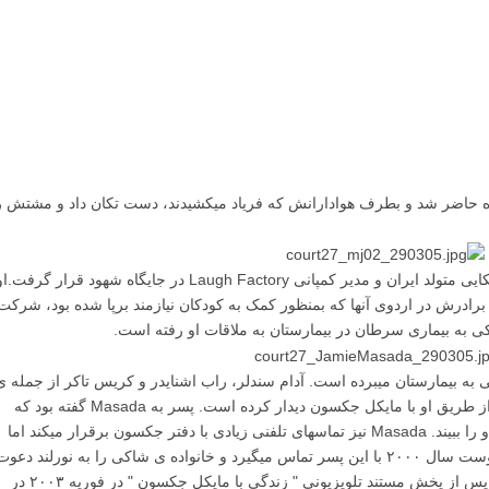
اه حاضر شد و بطرف هوادارانش که فریاد میکشیدند، دست تکان داد و مشتش ر
در جلسه ی امروز دادگاه، Jamie Masada آمریکایی متولد ایران و مدیر کمپانی Laugh Factory در جایگاه شهود قرار گرفت.
۱ به همراه خواهر و برادرش در اردوی آنها که بمنظور کمک به کودکان نیازمند برپا شده بود، شرکت
اکی به بیماری سرطان در بیمارستان به ملاقات او رفته است.
کی به بیمارستان میبرده است. آدام سندلر، راب اشنایدر و کریس تاکر از جمله ی
این افراد هستند. Masada اظهار کرد که شاکی از طریق او با مایکل جکسون دیدار کرده است. پسر به Masada گفته بود که
مایکل جکسون برای او " بت " است و میخواهد او را ببیند. Masada نیز تماسهای تلفنی زیادی با دفتر جکسون برقرار میکند اما
تمام آنها بی پاسخ میماند. تا اینکه جکسون در آگوست سال ۲۰۰۰ با این پسر تماس میگیرد و خانواده ی شاکی را به نورلند دعو
میکند. Masada گفت که یکبار مادر شاکی کمی پس از پخش مستند تلویزیونی " زندگی با مایکل جکسون " در فوریه ۲۰۰۳ در