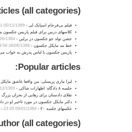
les (all categories):
فیلم بی‌فرجام اسپایک لی -
05/11/1389 12:51
کلاسهای درس برای فیلم پاریس جکسون ب
جشن تولد جو جکسون در برلین -
5/1384 15:44
خط مد مایکل جکسون -
26/05/1388 19:50
پاریس جکسون با لباس پدرش به خواب می‌
Popular articles:
لیزا ماری پریسلی: من واقعا عاشق مایکل 
جلسه ۸ دادگاه: اظهارات شاکی -
2/1383 04:41
تقلای دادستان برای رهایی از بحران بزرگ 
دکتر مایکل جکسون در مورد تاخیر او در داد
عکسهای جلسه ۲۰ -
09/01/1384 23:20
-
thor (all categories):