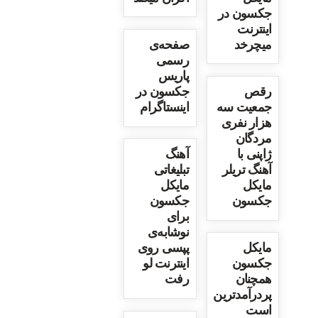
جکسون در
اینترنت
میچرخد
صفحه‌ی
رسمی
پاریس
رقص
جکسون در
جمعیت سه
اینستاگرام
هزار نفری
مردگان
ژاپنی با
آهنگ
آهنگ تریلر
تبلیغاتی
مایکل
مایکل
جکسون
جکسون
برای
نوشابه‌ی
مایکل
پپسی روی
جکسون
اینترنت لو
همچنان
رفت
پردرآمدترین
است