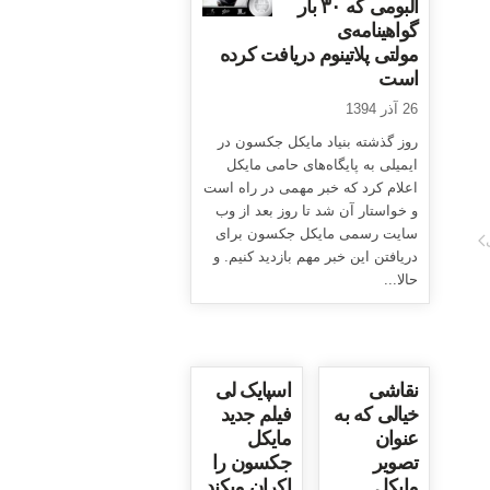
آلبومی که ۳۰ بار
گواهینامه‌ی
مولتی پلاتینوم دریافت کرده
است
26 آذر 1394
روز گذشته بنیاد مایکل جکسون در
ایمیلی به پایگاه‌های حامی مایکل
اعلام کرد که خبر مهمی در راه است
و خواستار آن شد تا روز بعد از وب
سایت رسمی مایکل جکسون برای
دریافتن این خبر مهم بازدید کنیم. و
حالا...
نقاشی
اسپایک لی
خیالی که به
فیلم جدید
عنوان
مایکل
تصویر
جکسون را
مایکل
اکران میکند