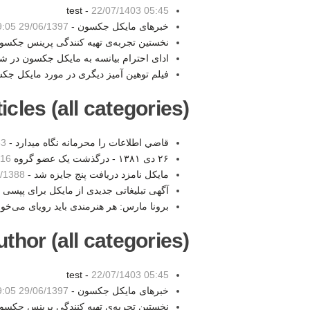
test -
22/07/1403 05:45
خبرهای مایکل جکسون -
29/06/1397 19:05
نخستین تجربه‌ی تهیه کنندگی پرینس جکسو
ادای احترام بیانسه به مایکل جکسون در 
فیلم توهین آمیز دیگری در مورد مایکل جک
les (all categories):
قاضي اطلاعات را محرمانه نگاه ميدارد -
16
۲۶ دی ۱۳۸۱ - درگذشت یک عضو گروه Bee Gees -
:16
مایکل نامزد دریافت پنج جایزه شد -
88 00:41
آگهی تبلیغاتی جدیدی از مایکل برای پپسی 
برونا مارس: هر هنرمندی باید رویای می‌خو
thor (all categories):
test -
22/07/1403 05:45
خبرهای مایکل جکسون -
29/06/1397 19:05
نخستین تجربه‌ی تهیه کنندگی پرینس جکسو