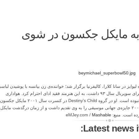
ه به مایکل جکسون در شوی
ایز در سانا کلارا، کالیفرنیا برگزار شد؛ خواننده‌ی زن بیانسه با پوشیدن لباس
که شباهتی به لباس مایکل جکسون در جریان اجرای سوپربال سال ۹۳ داشت، به این هنرمند فقید ادای احترام کرد. هواداری
بیانسه از مایکل جکسون هرگز بر کسی پوشیده نبوده است. او در گروه Destiny's Child در کنسرت سال ۲۰۰۱ مایکل جکسون
در نیویورک اجرای برنامه کرد. پنج سال بعد در ۲۰۰۶ جایزه‌ی جهانی موسیقی را به وی تقدیم داشت و از زمان درگذشت مایکل
Mashable
Latest news i