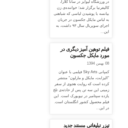
در ورزشگاه لیوایز در سانا کلارا،
کالیفرنیا برگزار شد؛ خواننده‌ی زن
بیانسه با پوشیدن لباسی که شباهتی
به لباس مایکل جکسون در جریان
اجرای سوپربال سال ۹۳ داشت، به
این...
فیلم توهین آمیز دیگری در
مورد مایکل جکسون
08 بهمن 1394
کمپانی Sky Arts فیلمی با عنوان
"الیزابت، مایکل و مارلون" منتشر
کرده است که روایت هجوی از سفر
زمینی این سه تن پس از حادثه‌ی تلخ
یازده سپتامبر در نیویورک است. این
فیلم محصول کشور انگلستان است.
در این...
تیزر تبلیغاتی مستند جدید