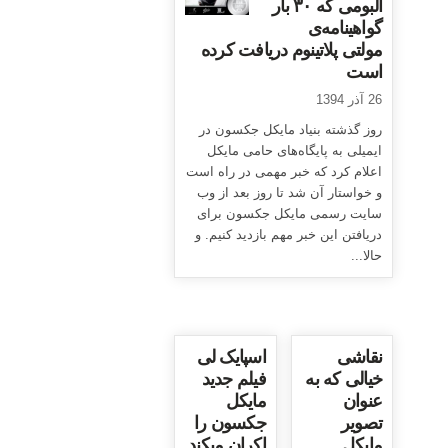
آلبومی که ۳۰ بار
گواهینامه‌ی
مولتی پلاتینوم دریافت کرده
است
26 آذر 1394
روز گذشته بنیاد مایکل جکسون در
ایمیلی به پایگاه‌های حامی مایکل
اعلام کرد که خبر مهمی در راه است
و خواستار آن شد تا روز بعد از وب
سایت رسمی مایکل جکسون برای
دریافتن این خبر مهم بازدید کنیم. و
حالا...
نقاشی
اسپایک لی
خیالی که به
فیلم جدید
عنوان
مایکل
تصویر
جکسون را
مایکل
اکران میکند