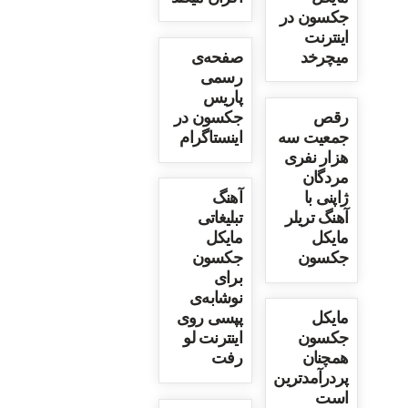
جکسون در
اینترنت
میچرخد
صفحه‌ی
رسمی
پاریس
رقص
جکسون در
جمعیت سه
اینستاگرام
هزار نفری
مردگان
ژاپنی با
آهنگ
آهنگ تریلر
تبلیغاتی
مایکل
مایکل
جکسون
جکسون
برای
نوشابه‌ی
مایکل
پپسی روی
جکسون
اینترنت لو
همچنان
رفت
پردرآمدترین
است