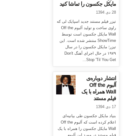
مایکل جکسون را تماشا کنید
28 دی 1394
تیزر فیلم مستند جدید اسپایک لی که
راوی ساخت و تولید آلبوم Off the
Wall مایکل جکسون است توسط
ShowTime منتشر شده است. این
تیزر؛ مایکل جکسون را در سال
۱۹۷۹ در حال اجرای آهنگ Don't
Stop 'Til You Get...
انتشار دوباره‌ی
آلبوم Off the
Wall همراه با یک
فیلم مستند
17 دی 1394
بنیاد مایکل جکسون طی بیانیه‌ای
اعلام کرده است که آلبوم Off the
Wall مایکل جکسون را همراه با یک
فیلم مستند در مورد این آلبوم