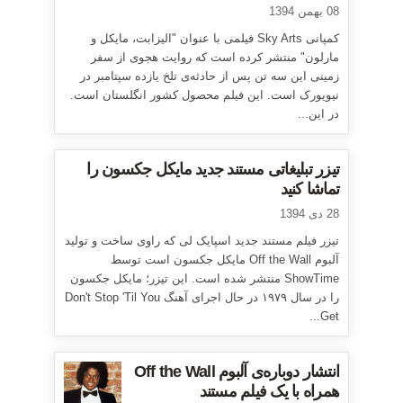
08 بهمن 1394
کمپانی Sky Arts فیلمی با عنوان "الیزابت، مایکل و
مارلون" منتشر کرده است که روایت هجوی از سفر
زمینی این سه تن پس از حادثه‌ی تلخ یازده سپتامبر در
نیویورک است. این فیلم محصول کشور انگلستان است.
در این...
تیزر تبلیغاتی مستند جدید مایکل جکسون را
تماشا کنید
28 دی 1394
تیزر فیلم مستند جدید اسپایک لی که راوی ساخت و تولید
آلبوم Off the Wall مایکل جکسون است توسط
ShowTime منتشر شده است. این تیزر؛ مایکل جکسون
را در سال ۱۹۷۹ در حال اجرای آهنگ Don't Stop 'Til You
Get...
انتشار دوباره‌ی آلبوم Off the Wall
همراه با یک فیلم مستند