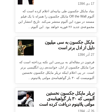
17 دی 1394
بنیاد مایکل جکسون طی بیانیه‌ای اعلام کرده است که
آلبوم Off the Wall مایکل جکسون را همراه با یک فیلم
مستند در مورد این آلبوم منتشر می‌کند. تاریخ انتشار این
مجموعه‌ی جدید ۲۶ فوریه خواهد بود. این آلبوم...
مایکل جکسون به سی میلیون
دلیل از ادل برتر است
27 آذر 1394
فرچون در مقاله‌ای به بررسی این نکته پرداخته است که
چرا مایکل جکسون از ادل، خواننده‌ی زن انگلیسی برتر
است. در پی اعلام اینکه تریلر مایکل جکسون نخستین
آلبومیست که ۳۰ بار گواهینامه‌ی مولتی پلاتینوم...
تریلر مایکل جکسون نخستین
آلبومی که ۳۰ بار گواهینامه‌ی
مولتی پلاتینوم دریافت کرده است
26 آذر 1394