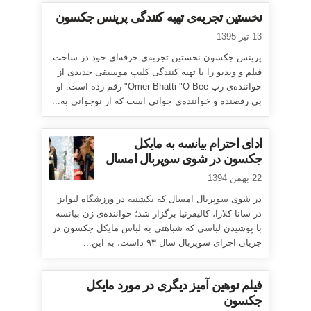
نخستین تجربه‌ی تهیه کنندگی پرینس جکسون
13 تیر 1395
پرینس جکسون نخستین تجربه‌ی حرفه‌ای خود در ساخت
فیلم و ویدیو را با تهیه کنندگی کلیپ موسیقی جدیدی از
خواننده‌ی رپ Omer Bhatti "O-Bee" رقم زده است. او-
بی رقصنده و خواننده‌ی جوانی است که از نوجوانی به...
ادای احترام بیانسه به مایکل
جکسون در شوی سوپربال امسال
22 بهمن 1394
در شوی سوپربال امسال که یکشنبه در ورزشگاه لیوایز
در سانا کلارا، کالیفرنیا برگزار شد؛ خواننده‌ی زن بیانسه
با پوشیدن لباسی که شباهتی به لباس مایکل جکسون در
جریان اجرای سوپربال سال ۹۳ داشت، به این...
فیلم توهین آمیز دیگری در مورد مایکل
جکسون