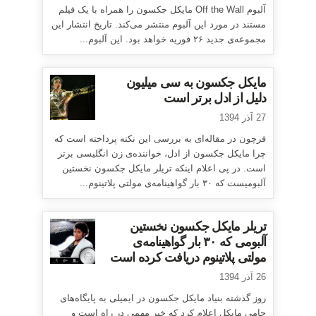
آلبوم Off the Wall مایکل جکسون را همراه با یک فیلم
مستند در مورد این آلبوم منتشر می‌کند. تاریخ انتشار این
مجموعه‌ی جدید ۲۶ فوریه خواهد بود. این آلبوم...
مایکل جکسون به سی میلیون
دلیل از ادل برتر است
27 آذر 1394
فرچون در مقاله‌ای به بررسی این نکته پرداخته است که
چرا مایکل جکسون از ادل، خواننده‌ی زن انگلیسی برتر
است. در پی اعلام اینکه تریلر مایکل جکسون نخستین
آلبومیست که ۳۰ بار گواهینامه‌ی مولتی پلاتینوم...
تریلر مایکل جکسون نخستین
آلبومی که ۳۰ بار گواهینامه‌ی
مولتی پلاتینوم دریافت کرده است
26 آذر 1394
روز گذشته بنیاد مایکل جکسون در ایمیلی به پایگاه‌های
حامی مایکل اعلام کرد که خبر مهمی در راه است و