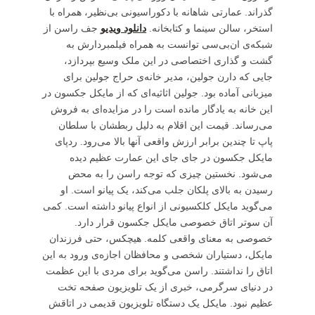
گذراند. عمارتی شاهانه با دکوراسیونی بی‌نظیر، همراه با
استخر، سالن سینما و کتابخانه.
دانلود ویدیو
جف راسن از
شبکه‌ی ان‌بی‌سی توانست به همراه فیلمبردارش به
گشت و گذاری اختصاصی در این ملک وسیع بپردازد،
جایی که دارن جولین، مدیر خانه‌ی حراج جولین برای
میزبانی آماده بود. جولین اثاثیه‌ای که از مایکل جکسون در
این خانه به یادگار مانده است را در مزایده‌ای به فروش
می‌رساند. قیمت این اقلام به دلیل ربط‍شان با سلطان
پاپ تا چندین برابر ارزش واقعی آنها بالا می‌رود. ردپای
مایکل جکسون در جای جای این عمارت عظیم دیده
می‌شود. نخستین چیزی که توجه راسن را به محض
رسیدن به بالای پلکان جلب می‌کند، یک پیانو است. او
می‌گوید مایکل کلکسیونی از انواع پیانو داشته است. کمی
آن سوتر اتاق خصوصی مایکل جکسون قرار دارد.
خصوصی به معنای واقعی کلمه. هیچکس، حتی فرزندان
مایکل، دستیاران شخصی و محافظان اجازه‌ی ورود به این
اتاق را نداشتند. راسن می‌گوید برای مردی با این عظمت
در دنیای سرگرمی، خبری از یک تلویزیون صفحه تخت
عظیم نبود. مایکل یک دستگاه تلویزیون قدیمی در اتاقش