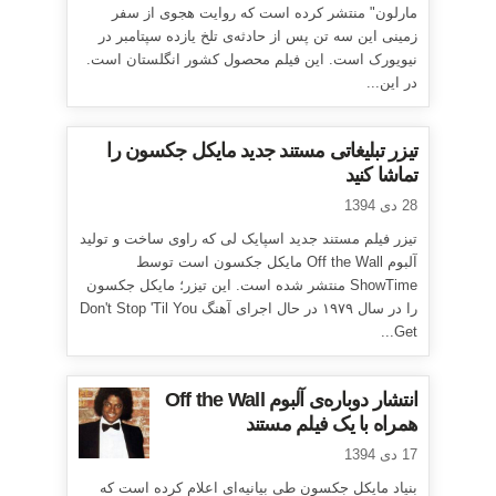
مارلون" منتشر کرده است که روایت هجوی از سفر
زمینی این سه تن پس از حادثه‌ی تلخ یازده سپتامبر در
نیویورک است. این فیلم محصول کشور انگلستان است.
در این...
تیزر تبلیغاتی مستند جدید مایکل جکسون را
تماشا کنید
28 دی 1394
تیزر فیلم مستند جدید اسپایک لی که راوی ساخت و تولید
آلبوم Off the Wall مایکل جکسون است توسط
ShowTime منتشر شده است. این تیزر؛ مایکل جکسون
را در سال ۱۹۷۹ در حال اجرای آهنگ Don't Stop 'Til You
Get...
انتشار دوباره‌ی آلبوم Off the Wall
همراه با یک فیلم مستند
17 دی 1394
بنیاد مایکل جکسون طی بیانیه‌ای اعلام کرده است که