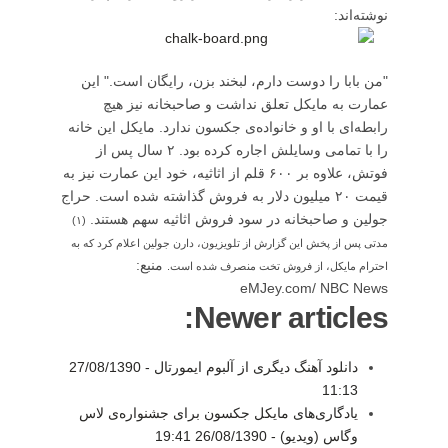
نوشته‌اند:
"من بابا را دوست دارم، لبخند بزن، رایگان است." این
عمارت به مایکل تعلق نداشت و صاحبخانه نیز هیچ
رابطه‌ای با او و خانواده‌ی جکسون ندارد. مایکل این خانه
را با تمامی وسایلش اجاره کرده بود. ۲ سال پس از
فوتش، علاوه بر ۶۰۰ قلم از اثاثیه، خود این عمارت نیز به
قیمت ۲۰ میلیون دلار به فروش گذاشته شده است. حراج
جولین و صاحبخانه در سود فروش اثاثیه سهم هستند.
(۱)
مدتی پس از پخش این گزارش از تلویزیون، دارن جولین اعلام کرد که به
منبع:
احترام مایکل، از فروش تخت منصرف شده است.
eMJey.com/ NBC News
Newer articles:
دانلود آهنگ دیگری از آلبوم ایمورتال -
27/08/1390
11:13
یادگاری‌های مایکل جکسون برای جشنواره‌ی لاس
وگاس (ویدیو) -
26/08/1390 19:41