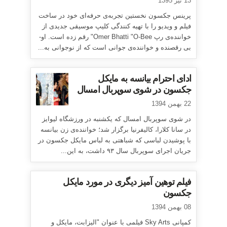
13 تیر 1395
پرینس جکسون نخستین تجربه‌ی حرفه‌ای خود در ساخت
فیلم و ویدیو را با تهیه کنندگی کلیپ موسیقی جدیدی از
خواننده‌ی رپ Omer Bhatti "O-Bee" رقم زده است. او-
بی رقصنده و خواننده‌ی جوانی است که از نوجوانی به...
ادای احترام بیانسه به مایکل
جکسون در شوی سوپربال امسال
22 بهمن 1394
در شوی سوپربال امسال که یکشنبه در ورزشگاه لیوایز
در سانا کلارا، کالیفرنیا برگزار شد؛ خواننده‌ی زن بیانسه
با پوشیدن لباسی که شباهتی به لباس مایکل جکسون در
جریان اجرای سوپربال سال ۹۳ داشت، به این...
فیلم توهین آمیز دیگری در مورد مایکل
جکسون
08 بهمن 1394
کمپانی Sky Arts فیلمی با عنوان "الیزابت، مایکل و