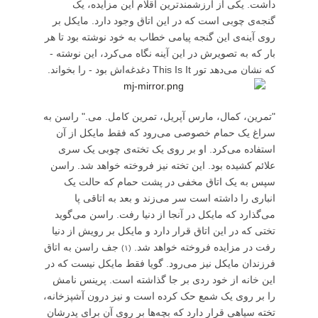
داشت. یکی از ارزشمند‌ترین اقلام این مزایده، یک
گنجه‌ی چوبی است که در این اتاق وجود دارد. مایکل بر
روی آینه‌ی این گنجه پیامی خطاب به خود نوشته بود تا هر
بار که به تصویرش در این آینه نگاه می‌کرد، این نوشته -
که نشان می‌دهد تور This Is It دغدغه‌‌اش بود - را بخواند.
"تمرین، کمال، مارس آپریل، تمرین کامل. می." راسن به
سراغ یک حمام خصوصی می‌رود که فقط مایکل از آن
استفاده می‌کرد. او بر روی یک تخته‌ی چوبی یک سری
علائم کشیده بود. این تخته نیز فروخته خواهد شد. راسن
سپس به یک اتاق مخفی در پشت حمام که حالت یک
انباری را داشته است سر می‌زند و بعد به اتاقی پا
می‌گذارد که مایکل در آنجا از دنیا رفت. راسن می‌گوید
تختی که در این اتاق قرار دارد و مایکل بر رویش از دنیا
رفت در مزایده فروخته خواهد شد.
جف راسن به اتاق
(۱)
فرزندان مایکل نیز می‌رود. گویا فقط مایکل نیست که در
این خانه از خود ردی بر جا گذاشته است. پرینس نامش
را بر روی یک شمع حک کرده است و نیز درون آشپزخانه‌،
تخته سیاهی قرار دارد که بچه‌ها بر روی آن برای پدرشان