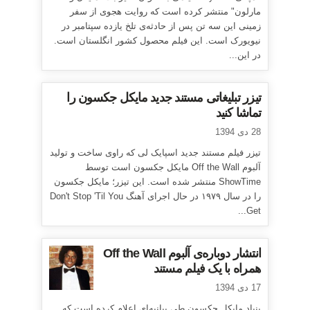
مارلون" منتشر کرده است که روایت هجوی از سفر
زمینی این سه تن پس از حادثه‌ی تلخ یازده سپتامبر در
نیویورک است. این فیلم محصول کشور انگلستان است.
در این...
تیزر تبلیغاتی مستند جدید مایکل جکسون را
تماشا کنید
28 دی 1394
تیزر فیلم مستند جدید اسپایک لی که راوی ساخت و تولید
آلبوم Off the Wall مایکل جکسون است توسط
ShowTime منتشر شده است. این تیزر؛ مایکل جکسون
را در سال ۱۹۷۹ در حال اجرای آهنگ Don't Stop 'Til You
Get...
انتشار دوباره‌ی آلبوم Off the Wall
همراه با یک فیلم مستند
17 دی 1394
بنیاد مایکل جکسون طی بیانیه‌ای اعلام کرده است که