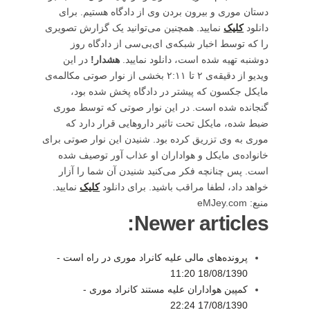
دستان موری و بیرون بردن وی از دادگاه هستیم. برای
دانلود
کلیک
نمایید. همچنین می‌توانید یک گزارش تصویری
را که توسط اخبار شبکه‌‌ی ای‌بی‌سی از دادگاه روز
دوشنبه تهیه شده است، دانلود نمایید.
هشدار!
در این
ویدیو از دقیقه‌ی ۲ تا ۲:۱۱ بخشی از نوار صوتی مکالمه‌ی
مایکل جکسون که پیشتر در دادگاه پخش شده بود،
گنجانده شده است. در این نوار صوتی که توسط موری
ضبط شده، مایکل تحت تاثیر داروهایی قرار دارد که
موری به وی تزریق کرده بود. شنیدن این نوار صوتی برای
خانواده‌ی مایکل و هواداران او عذاب آور توصیف شده
است. پس چنانچه فکر می‌کنید شنیدن آن شما را آزار
خواهد داد، لطفا مراقب باشید. برای دانلود
کلیک
نمایید.
منبع: eMJey.com
Newer articles:
پرونده‌های مالی علیه کانراد موری در راه است -
18/08/1390 11:20
کمپین هواداران علیه مستند کانراد موری -
17/08/1390 22:24