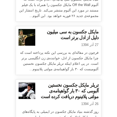
آلبوم Off the Wall مایکل جکسون را همراه با یک فیلم
مستند در مورد این آلبوم منتشر می‌کند. تاریخ انتشار این
مجموعه‌ی جدید ۲۶ فوریه خواهد بود. این آلبوم...
مایکل جکسون به سی میلیون
دلیل از ادل برتر است
27 آذر 1394
فرچون در مقاله‌ای به بررسی این نکته پرداخته است که
چرا مایکل جکسون از ادل، خواننده‌ی زن انگلیسی برتر
است. در پی اعلام اینکه تریلر مایکل جکسون نخستین
آلبومیست که ۳۰ بار گواهینامه‌ی مولتی پلاتینوم...
تریلر مایکل جکسون نخستین
آلبومی که ۳۰ بار گواهینامه‌ی
مولتی پلاتینوم دریافت کرده است
26 آذر 1394
روز گذشته بنیاد مایکل جکسون در ایمیلی به پایگاه‌های