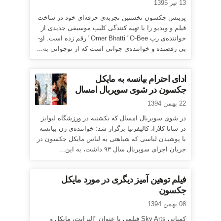
13 تیر 1395
پرینس جکسون نخستین تجربه‌ی حرفه‌ای خود در ساخت
فیلم و ویدیو را با تهیه کنندگی کلیپ موسیقی جدیدی از
خواننده‌ی رپ Omer Bhatti "O-Bee" رقم زده است. او-
بی رقصنده و خواننده‌ی جوانی است که از نوجوانی به...
ادای احترام بیانسه به مایکل
جکسون در شوی سوپربال امسال
22 بهمن 1394
در شوی سوپربال امسال که یکشنبه در ورزشگاه لیوایز
در سانا کلارا، کالیفرنیا برگزار شد؛ خواننده‌ی زن بیانسه
با پوشیدن لباسی که شباهتی به لباس مایکل جکسون در
جریان اجرای سوپربال سال ۹۳ داشت، به این...
فیلم توهین آمیز دیگری در مورد مایکل
جکسون
08 بهمن 1394
کمپانی Sky Arts فیلمی با عنوان "الیزابت، مایکل و