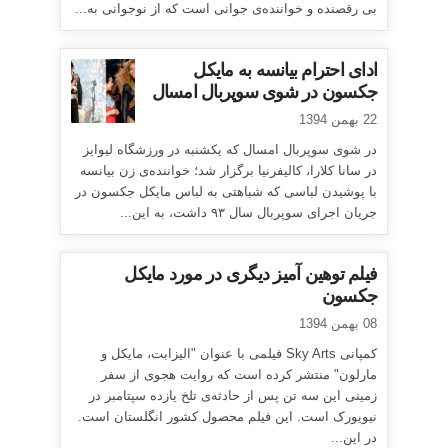
بی رقصنده و خواننده‌ی جوانی است که از نوجوانی به...
ادای احترام بیانسه به مایکل
جکسون در شوی سوپربال امسال
22 بهمن 1394
در شوی سوپربال امسال که یکشنبه در ورزشگاه لیوایز
در سانا کلارا، کالیفرنیا برگزار شد؛ خواننده‌ی زن بیانسه
با پوشیدن لباسی که شباهتی به لباس مایکل جکسون در
جریان اجرای سوپربال سال ۹۳ داشت، به این...
فیلم توهین آمیز دیگری در مورد مایکل
جکسون
08 بهمن 1394
کمپانی Sky Arts فیلمی با عنوان "الیزابت، مایکل و
مارلون" منتشر کرده است که روایت هجوی از سفر
زمینی این سه تن پس از حادثه‌ی تلخ یازده سپتامبر در
نیویورک است. این فیلم محصول کشور انگلستان است.
در این...