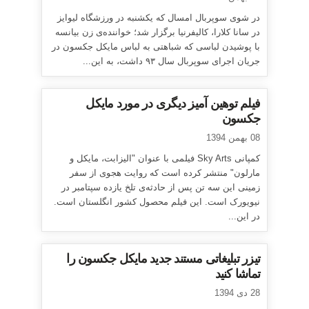
در شوی سوپربال امسال که یکشنبه در ورزشگاه لیوایز
در سانا کلارا، کالیفرنیا برگزار شد؛ خواننده‌ی زن بیانسه
با پوشیدن لباسی که شباهتی به لباس مایکل جکسون در
جریان اجرای سوپربال سال ۹۳ داشت، به این...
فیلم توهین آمیز دیگری در مورد مایکل
جکسون
08 بهمن 1394
کمپانی Sky Arts فیلمی با عنوان "الیزابت، مایکل و
مارلون" منتشر کرده است که روایت هجوی از سفر
زمینی این سه تن پس از حادثه‌ی تلخ یازده سپتامبر در
نیویورک است. این فیلم محصول کشور انگلستان است.
در این...
تیزر تبلیغاتی مستند جدید مایکل جکسون را
تماشا کنید
28 دی 1394