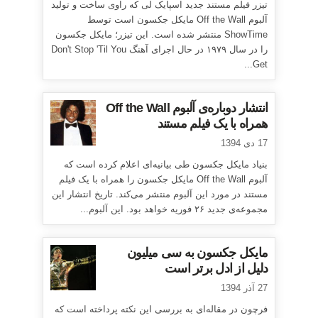
تیزر فیلم مستند جدید اسپایک لی که راوی ساخت و تولید
آلبوم Off the Wall مایکل جکسون است توسط
ShowTime منتشر شده است. این تیزر؛ مایکل جکسون
را در سال ۱۹۷۹ در حال اجرای آهنگ Don't Stop 'Til You
Get...
انتشار دوباره‌ی آلبوم Off the Wall
همراه با یک فیلم مستند
17 دی 1394
بنیاد مایکل جکسون طی بیانیه‌ای اعلام کرده است که
آلبوم Off the Wall مایکل جکسون را همراه با یک فیلم
مستند در مورد این آلبوم منتشر می‌کند. تاریخ انتشار این
مجموعه‌ی جدید ۲۶ فوریه خواهد بود. این آلبوم...
مایکل جکسون به سی میلیون
دلیل از ادل برتر است
27 آذر 1394
فرچون در مقاله‌ای به بررسی این نکته پرداخته است که