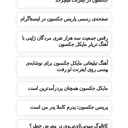
جکسون در اینترنت میچرخد
صفحه‌ی رسمی پاریس جکسون در اینستاگرام
رقص جمعیت سه هزار نفری مردگان ژاپنی با
آهنگ تریلر مایکل جکسون
آهنگ تبلیغاتی مایکل جکسون برای نوشابه‌ی
پپسی روی اینترنت لو رفت
مایکل جکسون همچنان پردرآمدترین است
پرینس جکسون: پدرم کاملا پدر من است
کاتالوگ سونی/ای‌تی‌وی در معرض خطر؟