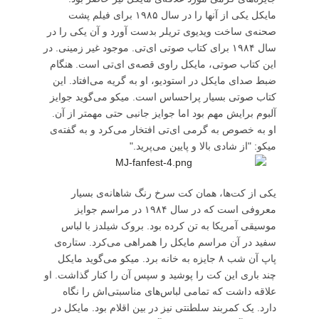
مایکل یکی از آنها را در سال ۱۹۸۵ برای فیلم پشت
صحنه‌ی ساخت ویدیوی تریلر بدست آورد و آن یکی را در
سال ۱۹۸۴ برای کتاب صوتی ای‌تی. موجود غیر زمینی. در
این کتاب صوتی، مایکل راوی قصه‌ی ای‌تی است. هنگام
ضبط صدای مایکل در استودیو، او به گریه می‌افتاد. این
کتاب صوتی بسیار پراحساس است. میکو می‌گوید جوایز
آلبوم برایش مهم بود اما جوایز جانبی حتی مهمتر از آن.
او به خصوص به گرمی ای‌تی افتخار می‌کرد و به گفته‌ی
میکو: "از شادی بالا و پایین می‌پرید."
یکی از کت‌ها، همان کت سرخ رنگ شاهانه‌ی بسیار
معروفی است که در سال ۱۹۸۴ در مراسم جوایز
موسیقی آمریکا به تن کرده بود. بروک شیلدز با لباس
سفید در آن مراسم مایکل را همراهی می‌کرد. ستاره‌ی
پاپ آن شب ۸ جایزه به خانه برد. میکو می‌گوید مایکل
چند باری این کت را پوشید و سپس آن را کنار گذاشت. او
علاقه داشت که تمامی لباس‌های مناسبتی‌اش را نگاه
دارد. یک کمربند سلطنتی نیز در بین اقلام بود. مایکل در