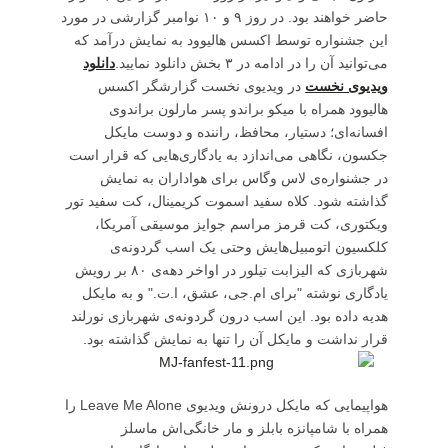
حاضر خواهند بود. در روز ۹ و ۱۰ نوامبر گزارشی در مورد
این جشنواره توسط اکسس هالیوود به نمایش درآمد که
می‌توانید آن را در ادامه در ۳ بخش دانلود نمایید.
دانلود
ویدیوی نخست
در ویدیوی نخست گزارشگر اکسس
هالیوود همراه با میکو براندو پسر مارلون براندوی
افسانه‌ای؛ دستیار، محافظ، راننده‌ و دوست مایکل
جکسون، نگاهی می‌اندازد به یادگاری‌هایی که قرار است
در جشنواره‌ی لاس وگاس برای هواداران به نمایش
گذاشته شود. کلاه سفید اسموت کریمینال، کت سفید تور
ویکتوری، کت قرمز مراسم جوایز موسیقی آمریکا،
کلکسیون اتومبیل‌هایش وحتی یک اسب گردونه‌ی
شهربازی که الیزابت تیلور در اواخر دهه‌ی ۸۰ بر رویش
یادگاری نوشته "برای ام‌.جی، عشق، ا.ت." و به مایکل
هدیه داده بود. این اسب درون گردونه‌ی شهربازی نورلند
قرار نداشت و مایکل آن را تنها به نمایش گذاشته بود.
هواپیمایی که مایکل درونش ویدیوی Leave Me Alone را
همراه با شامپانزه بابلز و مار خانگی‌اش ماسلز