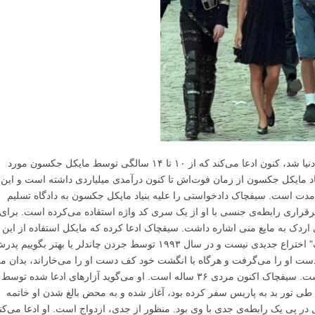
کسی که در کودکی همسفر موفق‌ترین ستاره‌ی دنیا شد، کنون ادعا می‌کند که از ۱۰ تا ۱۴ سالگی توسط مایکل جکسون مورد
یاد مایکل جکسون از زمان فوت‌اش تا کنون درآمدی میلیاردی داشته است و این
دت است. سیفچاک دادخواستی را علیه بنیاد مایکل جکسون به دادگاه تسلیم
رقراری رابطه‌ی جنسی با او از یک سری کد واژه استفاده می‌کرده است. برای
 اردک به مایع منی اشاره داشت. سیفچاک ادعا کرده که مایکل استفاده از این
واژه‌ها را به او آموزش می‌داد. البته "کره‌ی اردک" اختراع جدیدی نیست و در سال ۱۹۹۳ توسط جردن چاندلر یا بهتر بگوییم 
دست او را می‌گرفت و هرگاه با انگشت خود کف دست او را می‌خاراند، بدان مع
بود که خواهان برقراری رابطه‌ی جنسی با وی است. سیفچاک اکنون مردی ۳۶ ساله است. او می‌گوید آزارهای ادعا شده توسط
اه با مایکل طی تور بد به پاریس سفر کرده بود، آغاز شده و به محض بالغ شدن او خاتمه
ر پی یک رابطه‌ی جدی با وی بود. منظور از جدی، ازدواج است. او ادعا می‌کن