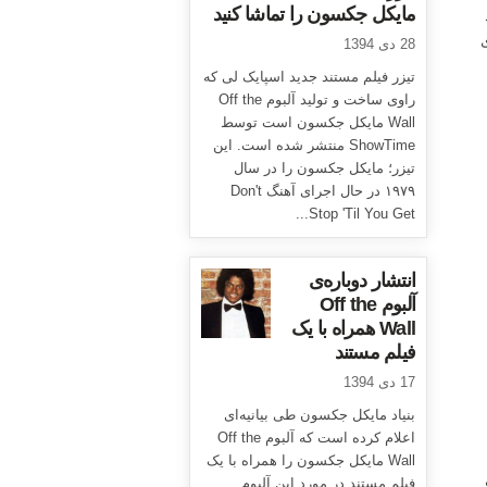
مایکل جکسون را تماشا کنید
ای
28 دی 1394
تیزر فیلم مستند جدید اسپایک لی که
راوی ساخت و تولید آلبوم Off the
Wall مایکل جکسون است توسط
ShowTime منتشر شده است. این
تیزر؛ مایکل جکسون را در سال
۱۹۷۹ در حال اجرای آهنگ Don't
Stop 'Til You Get...
انتشار دوباره‌ی
آلبوم Off the
Wall همراه با یک
فیلم مستند
17 دی 1394
بنیاد مایکل جکسون طی بیانیه‌ای
اعلام کرده است که آلبوم Off the
Wall مایکل جکسون را همراه با یک
فیلم مستند در مورد این آلبوم