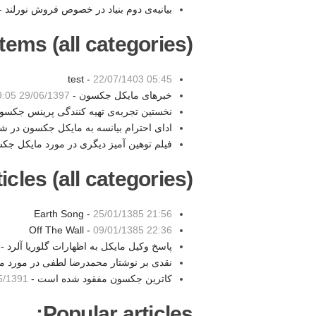
بیانیه‌ی دوم بنیاد در خصوص فروش نورلند 
tems (all categories):
test -
22/07/1403 05:45
خبرهای مایکل جکسون -
29/06/1397 19:05
نخستین تجربه‌ی تهیه کنندگی پرینس جکسو
ادای احترام بیانسه به مایکل جکسون در 
فیلم توهین آمیز دیگری در مورد مایکل جک
les (all categories):
Earth Song -
25/01/1385 21:56
Off The Wall -
09/01/1385 22:36
پاسخ وکیل مایکل به اظهارات گلوریا آلرد -
نقدی بر نوشتار محمدرضا لطفی در مورد 
کاترین جکسون مفقود شده است -
391 17:08
Popular articles: