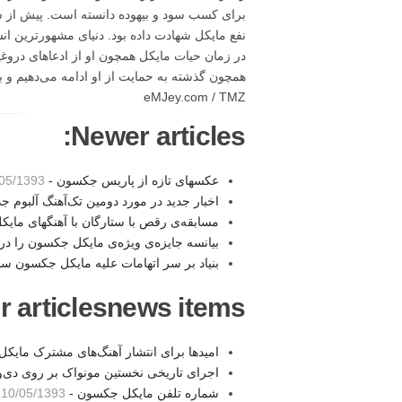
برای کسب سود و بیهوده دانسته است. پیش از س
نفع مایکل شهادت داده بود. دنیای مشهورترین ا
در زمان حیات مایکل همچون او از ادعاهای دروغی
همچون گذشته به حمایت از او ادامه می‌دهیم و به
eMJey.com / TMZ
Newer articles:
عکسهای تازه از پاریس جکسون -
5/1393 13:48
اخبار جدید در مورد دومین تک‌آهنگ آلبوم 
مسابقه‌ی رقص با ستارگان با آهنگهای مای
بیانسه جایزه‌ی ویژه‌ی مایکل جکسون را در
بنیاد بر سر اتهامات علیه مایکل جکسون س
r articlesnews items:
امیدها برای انتشار آهنگ‌های مشترک مای
اجرای تاریخی نخستین مونواک بر روی دی‌
شماره تلفن مایکل جکسون -
10/05/1393 21:16