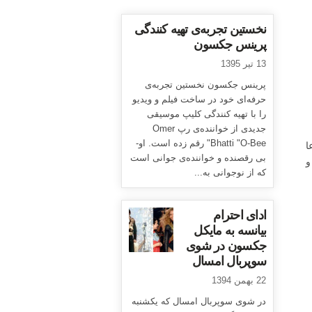
نخستین تجربه‌ی تهیه کنندگی
پرینس جکسون
13 تیر 1395
پرینس جکسون نخستین تجربه‌ی
حرفه‌ای خود در ساخت فیلم و ویدیو
را با تهیه کنندگی کلیپ موسیقی
جدیدی از خواننده‌ی رپ Omer
Bhatti "O-Bee" رقم زده است. او-
یمز سیفچاک (James Safechuck) ادعا
بی رقصنده و خواننده‌ی جوانی است
و
که از نوجوانی به...
ادای احترام
بیانسه به مایکل
جکسون در شوی
سوپربال امسال
22 بهمن 1394
در شوی سوپربال امسال که یکشنبه