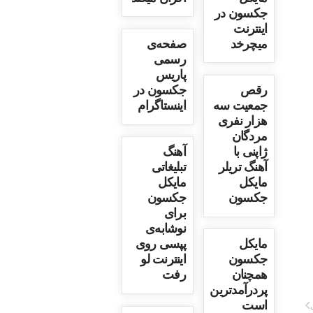
جکسون در
اینترنت
میچرخد
صفحه‌ی
رسمی
پاریس
رقص
جکسون در
جمعیت سه
اینستاگرام
هزار نفری
مردگان
ژاپنی با
آهنگ
آهنگ تریلر
تبلیغاتی
مایکل
مایکل
جکسون
جکسون
برای
نوشابه‌ی
مایکل
پپسی روی
جکسون
اینترنت لو
همچنان
رفت
پردرآمدترین
است