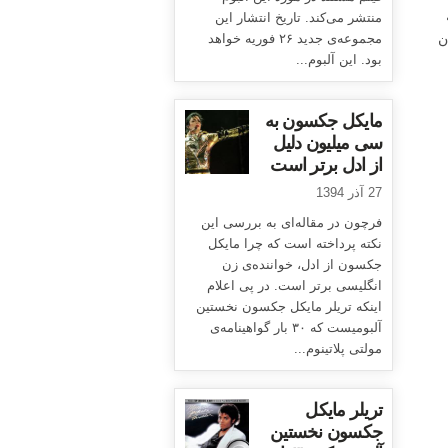
منتشر می‌کند. تاریخ انتشار این
ن
مجموعه‌ی جدید ۲۶ فوریه خواهد
بود. این آلبوم...
مایکل جکسون به
سی میلیون دلیل
از ادل برتر است
27 آذر 1394
فرچون در مقاله‌ای به بررسی این
نکته پرداخته است که چرا مایکل
جکسون از ادل، خواننده‌ی زن
انگلیسی برتر است. در پی اعلام
اینکه تریلر مایکل جکسون نخستین
آلبومیست که ۳۰ بار گواهینامه‌ی
مولتی پلاتینوم...
تریلر مایکل
جکسون نخستین