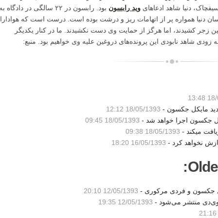
یفچاک، دنیا شاهد ادعاهای
وید رابسون
بود. رابسون در ۲۲ سالگی در دادگاه به
نسان دنیا همواره پر از اتهامات ریز و درشت بوده است. درست است که هوادارا
ن زجر کشیدند، اما هرگز از حمایت وی دست نکشیدند. ما در کنار یکدیگر
 زودی شاهد نابودی این پرونده‌های دروغین علیه وی خواهیم بود. منبع:
18/0
جدید مایکل جکسون -
18/05/1393 12:12
کل جکسون اجرا خواهد شد -
18/05/1393 09:45
یافت میکند -
18/05/1393 09:38
ازش نخواهد کرد -
16/05/1393 18:20
Olde
کل جکسون و فردی مرکوری -
12/05/1393 20:10
وی‌دی منتشر می‌شود -
12/05/1393 19:35