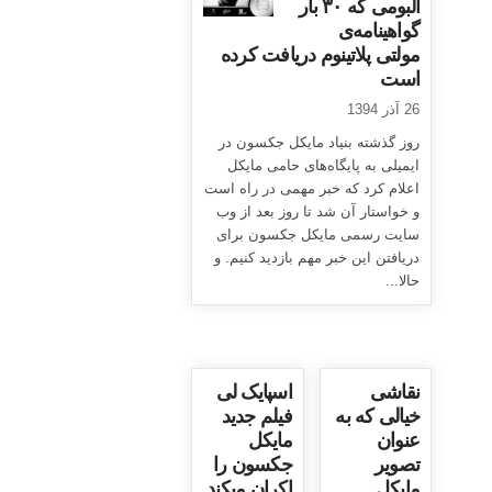
آلبومی که ۳۰ بار
گواهینامه‌ی
مولتی پلاتینوم دریافت کرده
است
26 آذر 1394
روز گذشته بنیاد مایکل جکسون در
ایمیلی به پایگاه‌های حامی مایکل
اعلام کرد که خبر مهمی در راه است
و خواستار آن شد تا روز بعد از وب
سایت رسمی مایکل جکسون برای
دریافتن این خبر مهم بازدید کنیم. و
حالا...
نقاشی
اسپایک لی
خیالی که به
فیلم جدید
عنوان
مایکل
تصویر
جکسون را
مایکل
اکران میکند