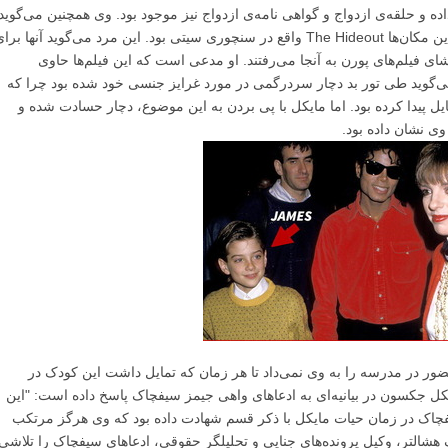
 حلقه‌ی ازدواج و گواهی نامه‌ی ازدواج نیز موجود بود. وی همچنین می‌گوید
مایکل او را به خانه‌های مختلف می‌برد. یکی از این مکان‌ها The Hideout واقع در سنچوری سیتی بود. این مرد می‌گوید آنها بر
فیلم‌های پورن به آنجا می‌رفتند. او مدعی است که این فیلم‌ها حاوی
ی‌گوید طی تور بد دچار سردرگمی در مورد غرایز جنسی خود شده بود چرا که
یل پیدا کرده بود. اما مایکل با پی بردن به این موضوع، دچار حسادت شده و
ی نشان داده بود.
ور در مدرسه را به وی نمی‌داد تا هر زمان که تمایل داشت این کودک در
کل جکسون در بیانیه‌ای به ادعاهای واهی جیمز سیفچاک پاسخ داده است: "این
فچاک در زمان حیات مایکل با ذکر قسم شهادت داده بود که وی هرگز مرتکب
ک هشالتر، وکیل پرونده‌های جنایی و تحلیلگر حقوقی، ادعاهای سیفچاک را تلاشی