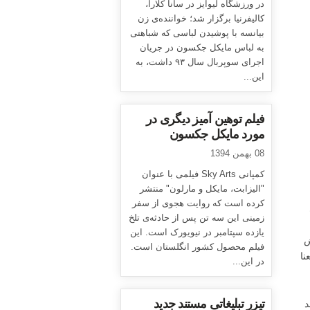
در ورزشگاه لیوایز در سانا کلارا،
کالیفرنیا برگزار شد؛ خواننده‌ی زن
بیانسه با پوشیدن لباسی که شباهتی
به لباس مایکل جکسون در جریان
اجرای سوپربال سال ۹۳ داشت، به
این...
فیلم توهین آمیز دیگری در
مورد مایکل جکسون
08 بهمن 1394
کمپانی Sky Arts فیلمی با عنوان
"الیزابت، مایکل و مارلون" منتشر
کرده است که روایت هجوی از سفر
زمینی این سه تن پس از حادثه‌ی تلخ
یازده سپتامبر در نیویورک است. این
پدرش
فیلم محصول کشور انگلستان است.
نا
در این...
تیزر تبلیغاتی مستند جدید
د