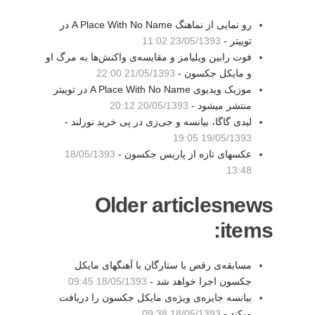
رو نمایی از نماهنگ A Place With No Name در
توییتر -
23/05/1393 11:02
فوت رابین ویلیامز و مقایسه‌ی واکنش‌ها به مرگ او
و مایکل جکسون -
21/05/1393 22:00
موزیک ویدیوی A Place With No Name در توییتر
منتشر میشود -
20/05/1393 20:12
لیدی گاگا، بیانسه و جی‌زی در پی خرید نورلند -
19/05/1393 19:05
عکسهای تازه از پاریس جکسون -
18/05/1393
13:48
Older articlesnews
items:
مسابقه‌ی رقص با ستارگان با آهنگهای مایکل
جکسون اجرا خواهد شد -
18/05/1393 09:45
بیانسه جایزه‌ی ویژه‌ی مایکل جکسون را دریافت
میکند -
18/05/1393 09:38