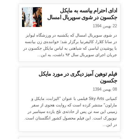
ادای احترام بیانسه به مایکل
جکسون در شوی سوپربال امسال
22 بهمن 1394
در شوی سوپربال امسال که یکشنبه در ورزشگاه لیوایز
در سانا کلارا، کالیفرنیا برگزار شد؛ خواننده‌ی زن بیانسه
با پوشیدن لباسی که شباهتی به لباس مایکل جکسون در
جریان اجرای سوپربال سال ۹۳ داشت، به این...
فیلم توهین آمیز دیگری در مورد مایکل
جکسون
08 بهمن 1394
کمپانی Sky Arts فیلمی با عنوان "الیزابت، مایکل و
مارلون" منتشر کرده است که روایت هجوی از سفر
زمینی این سه تن پس از حادثه‌ی تلخ یازده سپتامبر در
نیویورک است. این فیلم محصول کشور انگلستان است.
در این...