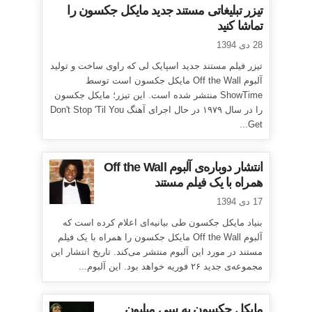
تیزر تبلیغاتی مستند جدید مایکل جکسون را
تماشا کنید
28 دی 1394
تیزر فیلم مستند جدید اسپایک لی که راوی ساخت و تولید
آلبوم Off the Wall مایکل جکسون است توسط
ShowTime منتشر شده است. این تیزر؛ مایکل جکسون
را در سال ۱۹۷۹ در حال اجرای آهنگ Don't Stop 'Til You
Get...
انتشار دوباره‌ی آلبوم Off the Wall
همراه با یک فیلم مستند
17 دی 1394
بنیاد مایکل جکسون طی بیانیه‌ای اعلام کرده است که
آلبوم Off the Wall مایکل جکسون را همراه با یک فیلم
مستند در مورد این آلبوم منتشر می‌کند. تاریخ انتشار این
مجموعه‌ی جدید ۲۶ فوریه خواهد بود. این آلبوم...
مایکل جکسون به سی میلیون