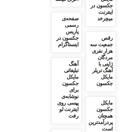
جکسون در
اینترنت
میچرخد
صفحه‌ی
رسمی
پاریس
رقص
جکسون در
جمعیت سه
اینستاگرام
هزار نفری
مردگان
ژاپنی با
آهنگ
آهنگ تریلر
تبلیغاتی
مایکل
مایکل
جکسون
جکسون
برای
نوشابه‌ی
مایکل
پپسی روی
جکسون
اینترنت لو
همچنان
رفت
پردرآمدترین
است