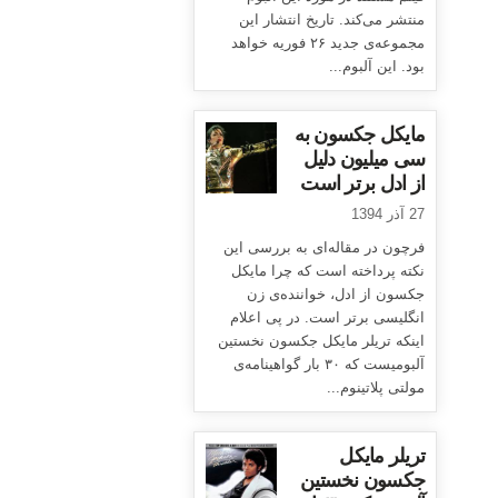
منتشر می‌کند. تاریخ انتشار این
مجموعه‌ی جدید ۲۶ فوریه خواهد
بود. این آلبوم...
مایکل جکسون به
سی میلیون دلیل
از ادل برتر است
27 آذر 1394
فرچون در مقاله‌ای به بررسی این
نکته پرداخته است که چرا مایکل
جکسون از ادل، خواننده‌ی زن
انگلیسی برتر است. در پی اعلام
اینکه تریلر مایکل جکسون نخستین
آلبومیست که ۳۰ بار گواهینامه‌ی
مولتی پلاتینوم...
تریلر مایکل
جکسون نخستین