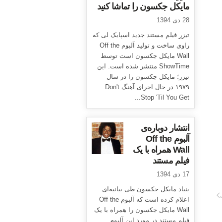
مایکل جکسون را تماشا کنید
28 دی 1394
تیزر فیلم مستند جدید اسپایک لی که
راوی ساخت و تولید آلبوم Off the
Wall مایکل جکسون است توسط
ShowTime منتشر شده است. این
تیزر؛ مایکل جکسون را در سال
۱۹۷۹ در حال اجرای آهنگ Don't
Stop 'Til You Get...
انتشار دوباره‌ی
آلبوم Off the
Wall همراه با یک
فیلم مستند
17 دی 1394
بنیاد مایکل جکسون طی بیانیه‌ای
اعلام کرده است که آلبوم Off the
Wall مایکل جکسون را همراه با یک
فیلم مستند در مورد این آلبوم