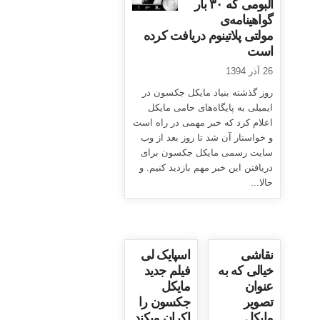
آلبومی که ۳۰ بار
گواهینامه‌ی
مولتی پلاتینوم دریافت کرده
است
26 آذر 1394
روز گذشته بنیاد مایکل جکسون در
ایمیلی به پایگاه‌های حامی مایکل
اعلام کرد که خبر مهمی در راه است
و خواستار آن شد تا روز بعد از وب
سایت رسمی مایکل جکسون برای
دریافتن این خبر مهم بازدید کنیم. و
حالا...
نقاشی
اسپایک لی
خیالی که به
فیلم جدید
عنوان
مایکل
تصویر
جکسون را
مایکل
اکران میکند