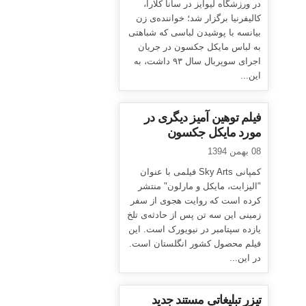
در ورزشگاه لیوایز در سانا کلارا،
کالیفرنیا برگزار شد؛ خواننده‌ی زن
بیانسه با پوشیدن لباسی که شباهتی
به لباس مایکل جکسون در جریان
اجرای سوپربال سال ۹۳ داشت، به
این...
فیلم توهین آمیز دیگری در
مورد مایکل جکسون
08 بهمن 1394
کمپانی Sky Arts فیلمی با عنوان
"الیزابت، مایکل و مارلون" منتشر
کرده است که روایت هجوی از سفر
زمینی این سه تن پس از حادثه‌ی تلخ
یازده سپتامبر در نیویورک است. این
فیلم محصول کشور انگلستان است.
در این...
تیزر تبلیغاتی مستند جدید