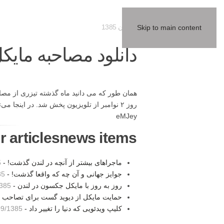
14 آبان 1385
Skip to main content
دانلود مصاحبه مایک
همان طور که می دانید ماه گذشته تیزری از مصا
روز ۲ نوامبر از تلویزیون پخش شد. در اینجا می‌توانید این مصاحبه را در دو بخش دانلود کنید.
eMJey
r articlesnews items:
ماجراهای بیشتر از آنچه در لندن گذشت! -
6
جوایز جهانی و آن چه که واقعا گذشت! -
:00
روز به روز با مایکل جکسون در لندن -
18:01
حمایت مایکل از دیوید گست برای تصاحب
کلیپ ویدئویی که دنیا را تغییر داد -
1385 10:13