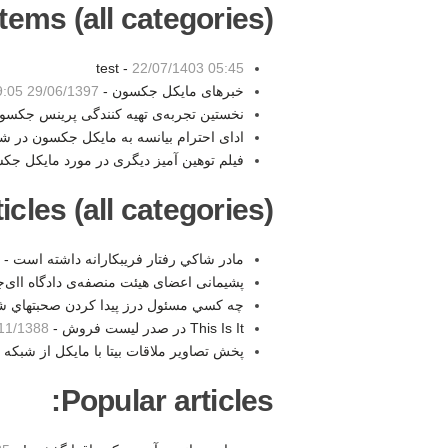
tems (all categories):
test -
22/07/1403 05:45
خبرهای مایکل جکسون -
29/06/1397 19:05
نخستین تجربه‌ی تهیه کنندگی پرینس جکسو
ادای احترام بیانسه به مایکل جکسون در 
فیلم توهین آمیز دیگری در مورد مایکل جک
les (all categories):
مادر شاكي رفتار فريبكارانه داشته است -
پشیمانی اعضای هیئت منصفه‌ی دادگاه اای‌
چه كسي مسئول درز پيدا كردن صحبتهاي ش
This Is It در صدر لیست فروش -
/1388 12:14
پخش تصاوير ملاقات بيتا با مايكل از شبکه ی CBS
Popular articles: