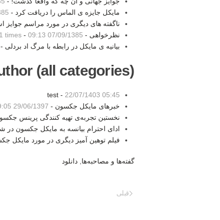
جوایز جهانی و آن چه که واقعا گذشت! -
:00
مایکل جایزه ی الماس را دریافت کرد -
9:05
ناگفته های دیگری در مورد مراسم جوایز اس
نظرخواهی -
07/09/1385 09:13
-
1 times
بیانیه ی مایکل در رابطه با مرگ اد بردلی -
thor (all categories):
test -
22/07/1403 05:45
خبرهای مایکل جکسون -
29/06/1397 19:05
نخستین تجربه‌ی تهیه کنندگی پرینس جکسو
ادای احترام بیانسه به مایکل جکسون در 
فیلم توهین آمیز دیگری در مورد مایکل جک
گفته‌ها و مصاحبه‌ها
,
دانلود
قبلی