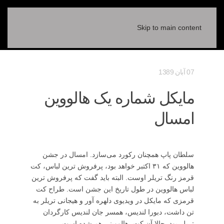
Skip to main content
07 آبان 1389
مایکل شماره یک هالووین
امسال
سلطان پاپ همچنان رکورد می‌سازد. امسال در جشن
هالووین که ۳۱ اکتبر خواهد بود، پرفروش ترین لباس، کت
قرمز رنگ تریلر اوست. البته باید گفت که پرفروش ترین
لباس هالووین در طول تاریخ این جشن است. طراح کت
قرمزی که مایکل در ویدیوی دلهره آور و هیجانی تریلر به
تن داشت، دبورا لندیس، همسر جان لندیس کارگردان
تریلر بود. حالا آن کت، هالووینی هم شده است.