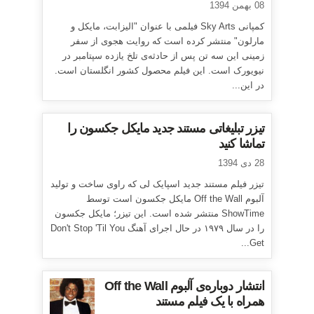
08 بهمن 1394
کمپانی Sky Arts فیلمی با عنوان "الیزابت، مایکل و
مارلون" منتشر کرده است که روایت هجوی از سفر
زمینی این سه تن پس از حادثه‌ی تلخ یازده سپتامبر در
نیویورک است. این فیلم محصول کشور انگلستان است.
در این...
تیزر تبلیغاتی مستند جدید مایکل جکسون را
تماشا کنید
28 دی 1394
تیزر فیلم مستند جدید اسپایک لی که راوی ساخت و تولید
آلبوم Off the Wall مایکل جکسون است توسط
ShowTime منتشر شده است. این تیزر؛ مایکل جکسون
را در سال ۱۹۷۹ در حال اجرای آهنگ Don't Stop 'Til You
Get...
انتشار دوباره‌ی آلبوم Off the Wall
همراه با یک فیلم مستند