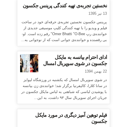
نخستین تجربه‌ی تهیه کنندگی پرینس جکسون
13 تیر 1395
پرینس جکسون نخستین تجربه‌ی حرفه‌ای خود در ساخت
فیلم و ویدیو را با تهیه کنندگی کلیپ موسیقی جدیدی از
خواننده‌ی رپ Omer Bhatti "O-Bee" رقم زده است. او-
بی رقصنده و خواننده‌ی جوانی است که از نوجوانی به...
ادای احترام بیانسه به مایکل
جکسون در شوی سوپربال امسال
22 بهمن 1394
در شوی سوپربال امسال که یکشنبه در ورزشگاه لیوایز
در سانا کلارا، کالیفرنیا برگزار شد؛ خواننده‌ی زن بیانسه
با پوشیدن لباسی که شباهتی به لباس مایکل جکسون در
جریان اجرای سوپربال سال ۹۳ داشت، به این...
فیلم توهین آمیز دیگری در مورد مایکل
جکسون