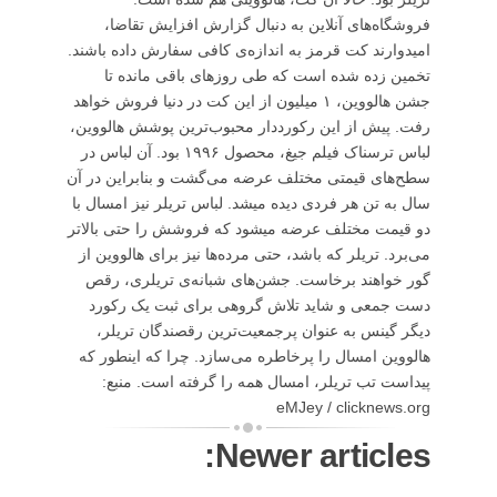
فروشگاه‌های آنلاین به دنبال گزارش افزایش تقاضا،
امیدوارند کت قرمز به اندازه‌ی کافی سفارش داده باشند.
تخمین زده شده است که طی روزهای باقی مانده تا
جشن هالووین، ۱ میلیون از این کت در دنیا فروش خواهد
رفت. پیش از این رکورددار محبوب‌ترین پوشش هالووین،
لباس ترسناک فیلم جیغ، محصول ۱۹۹۶ بود. آن لباس در
سطح‌های قیمتی مختلف عرضه می‌گشت و بنابراین در آن
سال به تن هر فردی دیده میشد. لباس تریلر نیز امسال با
دو قیمت مختلف عرضه میشود که فروشش را حتی بالاتر
می‌برد. تریلر که باشد، حتی مرده‌ها نیز برای هالووین از
گور خواهند برخاست. جشن‌های شبانه‌ی تریلری، رقص
دست جمعی و شاید تلاش گروهی برای ثبت یک رکورد
دیگر گینس به عنوان پرجمعیت‌ترین رقصندگان تریلر،
هالووین امسال را پرخاطره می‌سازد. چرا که اینطور که
پیداست تب تریلر، امسال همه را گرفته است. منبع:
eMJey / clicknews.org
Newer articles: