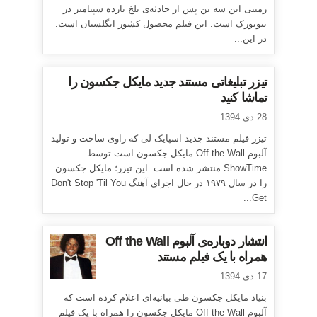
زمینی این سه تن پس از حادثه‌ی تلخ یازده سپتامبر در
نیویورک است. این فیلم محصول کشور انگلستان است.
در این...
تیزر تبلیغاتی مستند جدید مایکل جکسون را
تماشا کنید
28 دی 1394
تیزر فیلم مستند جدید اسپایک لی که راوی ساخت و تولید
آلبوم Off the Wall مایکل جکسون است توسط
ShowTime منتشر شده است. این تیزر؛ مایکل جکسون
را در سال ۱۹۷۹ در حال اجرای آهنگ Don't Stop 'Til You
Get...
انتشار دوباره‌ی آلبوم Off the Wall
همراه با یک فیلم مستند
17 دی 1394
بنیاد مایکل جکسون طی بیانیه‌ای اعلام کرده است که
آلبوم Off the Wall مایکل جکسون را همراه با یک فیلم