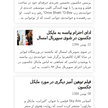
پرینس جکسون نخستین تجربه‌ی حرفه‌ای خود در ساخت
فیلم و ویدیو را با تهیه کنندگی کلیپ موسیقی جدیدی از
خواننده‌ی رپ Omer Bhatti "O-Bee" رقم زده است. او-
بی رقصنده و خواننده‌ی جوانی است که از نوجوانی به...
ادای احترام بیانسه به مایکل
جکسون در شوی سوپربال امسال
22 بهمن 1394
در شوی سوپربال امسال که یکشنبه در ورزشگاه لیوایز
در سانا کلارا، کالیفرنیا برگزار شد؛ خواننده‌ی زن بیانسه
با پوشیدن لباسی که شباهتی به لباس مایکل جکسون در
جریان اجرای سوپربال سال ۹۳ داشت، به این...
فیلم توهین آمیز دیگری در مورد مایکل
جکسون
08 بهمن 1394
کمپانی Sky Arts فیلمی با عنوان "الیزابت، مایکل و
مارلون" منتشر کرده است که روایت هجوی از سفر