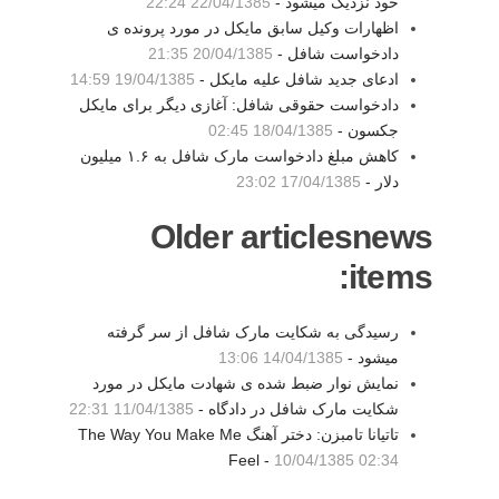
خود نزدیک میشود -
22/04/1385 22:24
اظهارات وکیل سابق مایکل در مورد پرونده ی
دادخواست شافل -
20/04/1385 21:35
ادعای جدید شافل علیه مایکل -
19/04/1385 14:59
دادخواست حقوقی شافل: آغازی دیگر برای مایکل
جکسون -
18/04/1385 02:45
کاهش مبلغ دادخواست مارک شافل به ۱.۶ میلیون
دلار -
17/04/1385 23:02
Older articlesnews
items:
رسیدگی به شکایت مارک شافل از سر گرفته
میشود -
14/04/1385 13:06
نمایش نوار ضبط شده ی شهادت مایکل در مورد
شکایت مارک شافل در دادگاه -
11/04/1385 22:31
تاتیانا تامبزن: دختر آهنگ The Way You Make Me
Feel -
10/04/1385 02:34