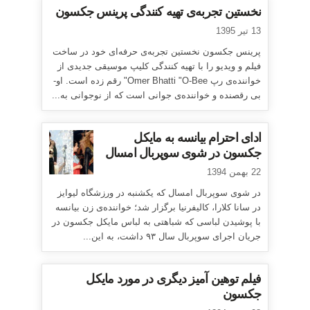
نخستین تجربه‌ی تهیه کنندگی پرینس جکسون
13 تیر 1395
پرینس جکسون نخستین تجربه‌ی حرفه‌ای خود در ساخت
فیلم و ویدیو را با تهیه کنندگی کلیپ موسیقی جدیدی از
خواننده‌ی رپ Omer Bhatti "O-Bee" رقم زده است. او-
بی رقصنده و خواننده‌ی جوانی است که از نوجوانی به...
ادای احترام بیانسه به مایکل
جکسون در شوی سوپربال امسال
22 بهمن 1394
در شوی سوپربال امسال که یکشنبه در ورزشگاه لیوایز
در سانا کلارا، کالیفرنیا برگزار شد؛ خواننده‌ی زن بیانسه
با پوشیدن لباسی که شباهتی به لباس مایکل جکسون در
جریان اجرای سوپربال سال ۹۳ داشت، به این...
فیلم توهین آمیز دیگری در مورد مایکل
جکسون