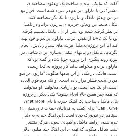
گفت که مایکل ایده ی ساخت یک ویدئوی مصاحبه ی
مشترک را با مارلون براندو در سر داشته است. قرار بود
در این ویدئو مایکل و مارلون با یکدیگر مصاحبه کنند.
مکان ضبط این ویدئو، جزیره ی مارلون براندو در تاهیتی
در نظر گرفته شده بود. پس از آن، مایکل تصمیم گرفته
بود تا یک DVD از نقش آفرینی مارلون براندو و خود تهیه
کند اما این پروژه به دلیل هزینه های بسیار زیادش، انجام
نگرفت. مایکل در پیامهای تلفنی بسیاری برای شافل، در
مورد روند پیگیری این پروژه جویا شده و گفته بود که
مارلون براندو میخواهد بداند کار پروژه به کجا رسیده
است. مایکل در یکی از این پیامها میگوید: "مارلون براندو
من را تحت فشار قرار داده است. او یک مرد فوق العاده
است. او یک بت است. پول زیادی میخواهد. او میخواهد
که همه چیز همین حالا انجام بشود." یکی دیگر از پروژه
های مایکل، ساخت یک آهنگ خیریه با نام "What More
Can I Give" برای کمک به قربانیان حملات تروریستی ۱۱
سپتامبر در نیویورک بوده است. این آهنگ خیریه به دلیل
تیره شدن روابط مایکل و کمپانی سونی هرگز منتشر
نشد. شافل میگوید که تهیه ی این آهنگ چند میلیون دلار