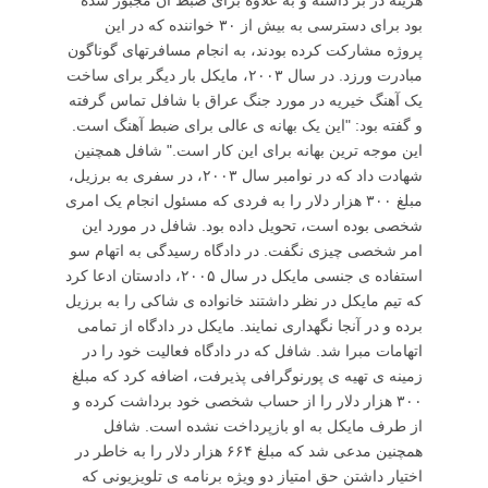
هزینه در بر داشته و به علاوه برای ضبط آن مجبور شده
بود برای دسترسی به بیش از ۳۰ خواننده که در این
پروژه مشارکت کرده بودند، به انجام مسافرتهای گوناگون
مبادرت ورزد. در سال ۲۰۰۳، مایکل بار دیگر برای ساخت
یک آهنگ خیریه در مورد جنگ عراق با شافل تماس گرفته
و گفته بود: "این یک بهانه ی عالی برای ضبط آهنگ است.
این موجه ترین بهانه برای این کار است." شافل همچنین
شهادت داد که در نوامبر سال ۲۰۰۳، در سفری به برزیل،
مبلغ ۳۰۰ هزار دلار را به فردی که مسئول انجام یک امری
شخصی بوده است، تحویل داده بود. شافل در مورد این
امر شخصی چیزی نگفت. در دادگاه رسیدگی به اتهام سو
استفاده ی جنسی مایکل در سال ۲۰۰۵، دادستان ادعا کرد
که تیم مایکل در نظر داشتند خانواده ی شاکی را به برزیل
برده و در آنجا نگهداری نمایند. مایکل در دادگاه از تمامی
اتهامات مبرا شد. شافل که در دادگاه فعالیت خود را در
زمینه ی تهیه ی پورنوگرافی پذیرفت، اضافه کرد که مبلغ
۳۰۰ هزار دلار را از حساب شخصی خود برداشت کرده و
از طرف مایکل به او بازپرداخت نشده است. شافل
همچنین مدعی شد که مبلغ ۶۶۴ هزار دلار را به خاطر در
اختیار داشتن حق امتیاز دو ویژه برنامه ی تلویزیونی که