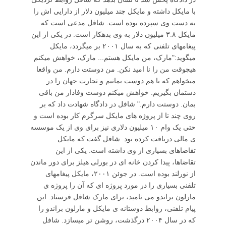
با مایکل داشته و مایکل چند میلیون دلار از دارایی اش را
به دست وی سپرده بوده است. شافل مدعی است که
مایکل ۳.۸ میلیون دلار به وی بدهکار است. در یکی از این
پیغامهای تلفنی که به سال ۲۰۰۱ بر میگردد، مایکل
میگوید:"مارک، من مایکل هستم... مارک، خواهش میکنم
هیچوقت من را نا امید نکن. من دوستت دارم. من واقعا
میخواهم که با هم دوست بمانیم و تجارت جهان را در
دستمان بگیریم. خواهش میکنم دوست وفادار من باقی
بمان. دوستت دارم." شافل در دادگاه شهادت داد که بر
روی چند تا از پروژه های مایکل سرگرم کار بوده است و
حتی یک وام ۱۰ میلیون دلاری نیز برای وی از یک موسسه
ی مالی دریافت کرده بود. شافل گفت که مایکل
تقاضاهای بسیاری از وی داشته است. یکی از این
تقاضاها، پیدا کردن خانه ای در بورلی هیلز برای دور ماندن
از نورلند بوده است. در جوئن ۲۰۰۱، مایکل پیغامهای
تلفنی بسیاری را در مورد پروژه ای که آن را پروژه ی
مارلون براندو می نامید، برای مارک شافل فرستاد. این
پیام تلفنی، روابط دوستانه ی مایکل و مارلون براندو را
که در سال ۲۰۰۴ درگذشت، روشن تر میسازد. شافل