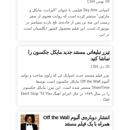
08 بهمن 1394
کمپانی Sky Arts فیلمی با عنوان "الیزابت، مایکل و
مارلون" منتشر کرده است که روایت هجوی از سفر
زمینی این سه تن پس از حادثه‌ی تلخ یازده سپتامبر در
نیویورک است. این فیلم محصول کشور انگلستان است.
در این...
تیزر تبلیغاتی مستند جدید مایکل جکسون را
تماشا کنید
28 دی 1394
تیزر فیلم مستند جدید اسپایک لی که راوی ساخت و تولید
آلبوم Off the Wall مایکل جکسون است توسط
ShowTime منتشر شده است. این تیزر؛ مایکل جکسون
را در سال ۱۹۷۹ در حال اجرای آهنگ Don't Stop 'Til You
Get...
انتشار دوباره‌ی آلبوم Off the Wall
همراه با یک فیلم مستند