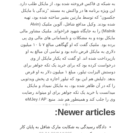
به شبکه ی فاکس فروخته شده بود، از مایکل طلب دارد.
این ویژه برنامه ها در واکنش به مستند "زندگی با مایکل
جکسون" که توسط مارتین بشیر ساخته شده بود، تهیه
شده بودند. وکیل مدافع شافل، آلوین ملنیک (Alvin
Malnik) را به جایگاه شهود فراخواند. ملنیک مشاور مالی
مایکل بوده و به مشکلات و نابسامانی های مالی وی پی
برده بود. ملنیک گفت که او گهگاهی مبالغ ۷ تا ۱۰ میلیون
دلاری به مایکل قرض داده بود و تمامی آن مبالغ به او
بازپرداخت شده اند. او گفت که یکبار مایکل از وی
درخواست کرده بود که برای خرید یک تکه جواهر برای
دوستش الیزابت تیلور، مبلغ ۱ میلیون دلار به او قرض
بدهد. دلیلش هم این بود که تیلور اجازه ی پخش ویدئویی
را که در آن ظاهر شده بود، به مایکل نمیداد و مایکل
میدانست با خرید یک تکه جواهر برای او میتواند رضایت
وی را جلب کند و همینطور هم شد. منبع: eMJey / AP
Newer articles:
دادگاه رسیدگی به شکایت مارک شافل به پایان کار