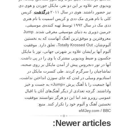
ویدیوی جم علاوه بر این دو نفر، مایکل جوردن و هوی دی
نیز حضور داشتند. هوی در سال ۲۰۱۱
درگذشت
. کریس
کلی با نام هنری مک ددی و کریس اسمیت با نام هنری
ددی مک در سال ۱۹۹۲ توسط تهیه کننده‌ی موسیقی،
جرمین دوپری به دنیای موسیقی معرفی شدند. Jump
معروفترین و موفق‌ترین آهنگ آنهاست که به نخستین
آلبوم‌شان، Totally Krossed Out، تعلق دارد. موفقیت
آلبوم آنها برایشان علاوه بر شهرتی جهانی، تور با مایکل
جکسون و ضبط ویدیویی مشترک با وی را در پی داشت.
آنها در تور دنجروس پیش از آمدن مایکل بر روی صحنه،
تماشاچیان را سرگرم کردند. طی کنسرت مایکل در
استادیوم ومبلی در لندن که جای سوزن انداختن نداشت،
آنها جمعیت را با آهنگ پرش «Jump» به جست و خیز
واداشتند. گرچه تعدادی از دیگر آهنگ‌های آنان با اقبال
عمومی روبرو شد اما این دو هرگز نتوانستند موفقیت
نخستین آهنگ و آلبوم خود را تکرار کنند. منبع:
eMJey.com / BBC
Newer articles: