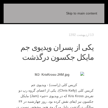
Skip to main content
13 ارديبهشت 1392
یکی از پسران ویدیوی جم
مایکل جکسون درگذشت
کریس کلی (راست) - ویدیوی جم
کریس کلی (Chris Kelly)، یکی از اعضای گروه رپ دو
نفره‌ی Kris Kross که در ویدیوی «جم» (Jam) مایکل
جکسون نیز ایفای نقش کرده بود، روز چهارشنبه در ۳۴
سالگی درگذشت. دلیل مرگ وی هنوز مشخص نیست. در