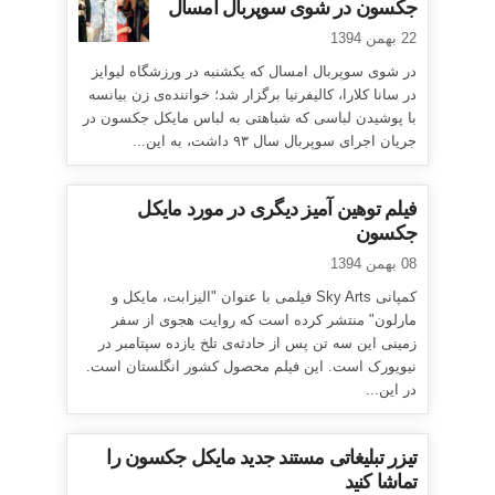
جکسون در شوی سوپربال امسال
22 بهمن 1394
در شوی سوپربال امسال که یکشنبه در ورزشگاه لیوایز
در سانا کلارا، کالیفرنیا برگزار شد؛ خواننده‌ی زن بیانسه
با پوشیدن لباسی که شباهتی به لباس مایکل جکسون در
جریان اجرای سوپربال سال ۹۳ داشت، به این...
فیلم توهین آمیز دیگری در مورد مایکل
جکسون
08 بهمن 1394
کمپانی Sky Arts فیلمی با عنوان "الیزابت، مایکل و
مارلون" منتشر کرده است که روایت هجوی از سفر
زمینی این سه تن پس از حادثه‌ی تلخ یازده سپتامبر در
نیویورک است. این فیلم محصول کشور انگلستان است.
در این...
تیزر تبلیغاتی مستند جدید مایکل جکسون را
تماشا کنید