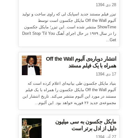
28 دی 1394
تیزر فیلم مستند جدید اسپایک لی که راوی ساخت و تولید
آلبوم Off the Wall مایکل جکسون است توسط
ShowTime منتشر شده است. این تیزر؛ مایکل جکسون
را در سال ۱۹۷۹ در حال اجرای آهنگ Don't Stop 'Til You
Get...
انتشار دوباره‌ی آلبوم Off the Wall
همراه با یک فیلم مستند
17 دی 1394
بنیاد مایکل جکسون طی بیانیه‌ای اعلام کرده است که
آلبوم Off the Wall مایکل جکسون را همراه با یک فیلم
مستند در مورد این آلبوم منتشر می‌کند. تاریخ انتشار این
مجموعه‌ی جدید ۲۶ فوریه خواهد بود. این آلبوم...
مایکل جکسون به سی میلیون
دلیل از ادل برتر است
27 آذر 1394