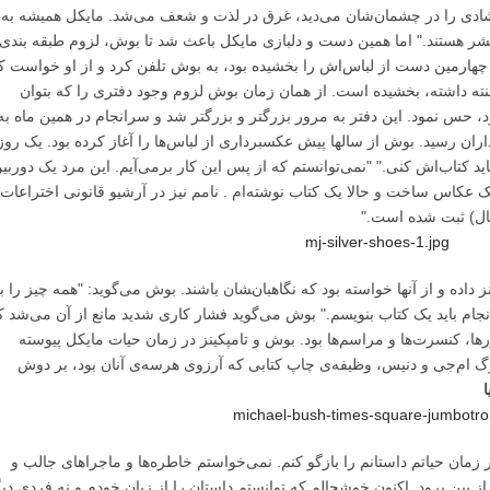
 شادی را در چشمان‌شان می‌دید، غرق در لذت و شعف می‌شد. مایکل همیشه به
 هستند." اما همین دست و دلبازی مایکل باعث شد تا بوش، لزوم طبقه بندی 
ل چهارمین دست از لباس‌اش را بخشیده بود، به بوش تلفن کرد و از او خواست ک
نته داشته، بخشیده است. از همان زمان بوش لزوم وجود دفتری را که بتوان
د، حس نمود. این دفتر به مرور بزرگتر و بزرگتر شد و سرانجام در همین ماه به
ان رسید. بوش از سالها پیش عکسبرداری از لباس‌ها را آغاز کرده بود. یک روز
اید کتاب‌اش کنی." "نمی‌توانستم که از پس این کار برمی‌آیم. این مرد یک دوربی
 عکاس ساخت و حالا یک کتاب نوشته‌ام . نامم نیز در آرشیو قانونی اختراعات
ال) ثبت شده است."
داده و از آنها خواسته بود که نگاهبان‌‍شان باشند. بوش می‌گوید: "همه چیز را ب
جام باید یک کتاب بنویسم." بوش می‌گوید فشار کاری شدید مانع از آن می‌شد ک
ها، کنسرت‌ها و مراسم‌ها بود. بوش و تامپکینز در زمان حیات مایکل پیوسته
ام‌جی و دنیس، وظیفه‌ی چاپ کتابی که آرزوی هرسه‌ی آنان بود، بر دوش
ا
ان حیاتم داستانم را بازگو کنم. نمی‌خواستم خاطره‌ها و ماجراهای جالب و
 از بین برود. اکنون خوشحالم که توانستم داستان را از زبان خودم و نه فردی دی