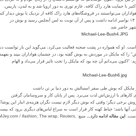
زگو کنم." بوش برای تبلیغ این کتاب از روز ۳۰ اکتبر با حمایت هارد راک کافه، عازم توری به دور اروپا شد و به لندن، پاریس،
اداران می‌توانستند در فروشگاه‌های هارد راک کافه از نزدیک با بوش دیدار کنن
و کتاب را با امضای او خریداری نمایند. این تور تا ۱۴ نوامبر ادامه داشت و پس از آن نوبت به لس آنجلس رسید و بوش در
 است. او که همواره در پشت صحنه فعالیت می‌کرد، می‌گوید این بار توانست دنی
" را که مایکل در موردش به بوش گفته بود، در چشمان هواداران ببیند و بفهمد
 "اکنون می‌دانم آن چه بود که مایکل را تحت تاثیر قرار می‌داد و الهام
ز مایکل که بوش طی سفر امسالش به دور دنیا بر تن داشت
از نتیجه‌ی کار‌های با ارزش‌اش لذت می‌برد. پس از پایان کار و سروسامان گرفتن
وش برخی دیگر؛ وقتی که بوش دیگر لازم نیست نگران هزینه‌ی انبار این پوشا
یجی آنها باشد؛ خیاط کهنه کار قرار است به سراغ لباس‌های دیگری برود که بیس
 است.
این مقاله ادامه دارد...
منبع: MJey.com / ifashion, The wrap, Reuters