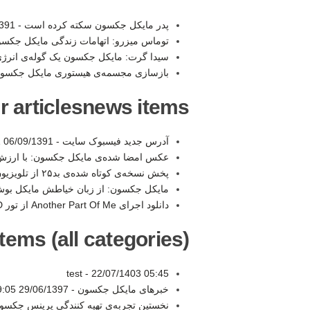
پدر مایکل جکسون سکته کرده است -
11:51
توماس میزرو: اتهامات زندگی مایکل جکسون
سیدا گرت: مایکل جکسون یک گوله‌ی انرژی
بازسازی مجسمه‌ی هیستوری مایکل جکسو
r articlesnews items:
آدرس جدید فیسبوک سایت -
06/09/1391 15:21
عکس امضا شده‌ی مایکل جکسون: با ارزش‌ت
پخش نسخه‌ی کوتاه شده‌ی بد۲۵ از تلویزیون آمریکا -
مایکل جکسون: از زبان خیاطش مایکل بوش (۸
دانلود اجرای Another Part Of Me از تور BAD با کیفیت Full HD -
tems (all categories):
test -
22/07/1403 05:45
خبرهای مایکل جکسون -
29/06/1397 19:05
نخستین تجربه‌ی تهیه کنندگی پرینس جکسو