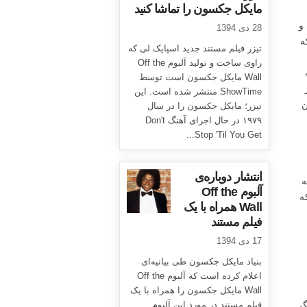
مایکل جکسون را تماشا کنید
و
28 دی 1394
ه
تیزر فیلم مستند جدید اسپایک لی که
راوی ساخت و تولید آلبوم Off the
Wall مایکل جکسون است توسط
ShowTime منتشر شده است. این
ن
تیزر؛ مایکل جکسون را در سال
۱۹۷۹ در حال اجرای آهنگ Don't
Stop 'Til You Get...
انتشار دوباره‌ی
ه
آلبوم Off the
ه
Wall همراه با یک
فیلم مستند
17 دی 1394
بنیاد مایکل جکسون طی بیانیه‌ای
اعلام کرده است که آلبوم Off the
Wall مایکل جکسون را همراه با یک
گر
فیلم مستند در مورد این آلبوم