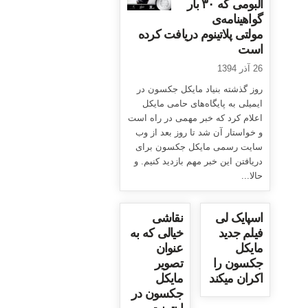
آلبومی که ۳۰ بار
گواهینامه‌ی
مولتی پلاتینوم دریافت کرده
است
26 آذر 1394
روز گذشته بنیاد مایکل جکسون در
ایمیلی به پایگاه‌های حامی مایکل
اعلام کرد که خبر مهمی در راه است
و خواستار آن شد تا روز بعد از وب
سایت رسمی مایکل جکسون برای
دریافتن این خبر مهم بازدید کنیم. و
حالا...
اسپایک لی
نقاشی
فیلم جدید
خیالی که به
مایکل
عنوان
جکسون را
تصویر
اکران میکند
مایکل
جکسون در