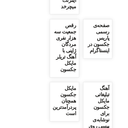
اینترنت
میچرخد
صفحه‌ی
رقص
رسمی
جمعیت سه
پاریس
هزار نفری
جکسون در
مردگان
اینستاگرام
ژاپنی با
آهنگ تریلر
مایکل
جکسون
آهنگ
مایکل
تبلیغاتی
جکسون
مایکل
همچنان
جکسون
پردرآمدترین
برای
است
نوشابه‌ی
پپسی روی