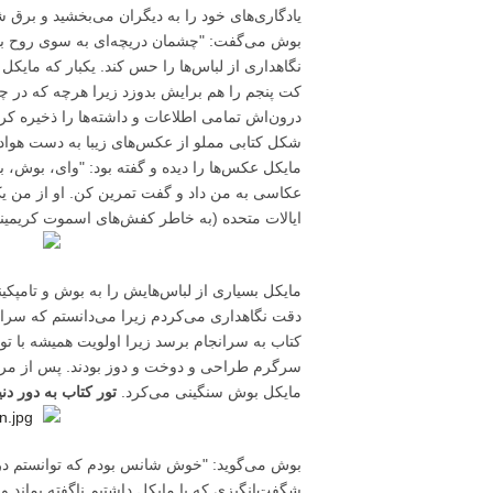
یادگاری‌های خود را به دیگران می‌بخشید و برق
بوش می‌گفت: "چشمان دریچه‌ای به سوی روح بشر
نگاهداری از لباس‌ها را حس کند. یکبار که مایک
کت پنجم را هم برایش بدوزد زیرا هرچه که در چ
درون‌اش تمامی اطلاعات و داشته‌ها را ذخیره کر
شکل کتابی مملو از عکس‌های زیبا به دست هوادار
مایکل عکس‌ها را دیده و گفته بود: "وای، بوش، ب
عکاسی به من داد و گفت تمرین کن. او از من یک
ایالات متحده (به خاطر کفش‌های اسموت کریمین
مایکل بسیاری از لباس‌هایش را به بوش و تامپکینز 
دقت نگاهداری می‌کردم زیرا می‌دانستم که سران
کتاب به سرانجام برسد زیرا اولویت همیشه با تور
سرگرم طراحی و دوخت و دوز بودند. پس از مرگ 
مایکل بوش سنگینی می‌کرد.
تور کتاب به دور دنی
بوش می‌گوید: "خوش شانس بودم که توانستم در زم
شگفت‌انگیزی که با مایکل داشتیم ناگفته بماند و