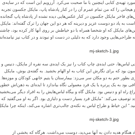
رد تهیه‌‌ی کتابی اینچنین با ما صحبت می‌کرد. آرزویم این است که در سایه‌ی
ر و هیجانی را که من تمام عمرم آن را در کنار پادشاه پاپ، مایکل جکسون تجربه
س‌های فاخر مایکل جکسون در کنار عکس‌هایی دیده نشده از پادشاه پاپ گنجانده
 به یاد دو دوست عزیز و دیرینه که هر دو این جهان را ترک گفته‌اند: مایکل
های مایکل که او شخصا همراه با دو خیاطش بر روی آنها کار کرده بود، چاشن
راحی‌هایی وجود دارد که به دلیلی در دست او نبودند و در کتاب نیز نیامده‌اند
لباس‌ها، حتی ایده‌ی چاپ کتاب را نیز یک ایده‌ی سه نفره از مایکل، دنیس و
ن بود که برای نگارش این کتاب به او الهام بخشید. به گفته‌ی بوش، مایکل
همیشه در پی شکار ایده‌های تازه بود، در هر شهری بطور حتم به دو مکان سر می‌زد: بیمارستان یا یتیم خانه‎ی کودکان و موزه‌ها.
ی بود به یک پرتره یا یک فرد معمولی نگاه بیاندازد تا ایده‌ای به ذهن‌اش خطور
 راه او و دنیس بود. مایکل گاه و بیگاه لباس‌هایش را به افراد دیگر می‌بخشید
 توصیف می‌کند: "مایکل فرد بسیار دست و دلبازی بود. اگر به او می‌گفتید که ا
" این خیاط و طراح لباس به نکته‌ی جالب‌تری اشاره می‌کند، اینکه چرا مایک
 هنگام هدیه دادن به آنها می‌دید، دوست می‌داشت. هرگاه که بخشی از