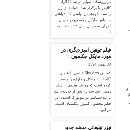
در ورزشگاه لیوایز در سانا کلارا،
کالیفرنیا برگزار شد؛ خواننده‌ی زن
بیانسه با پوشیدن لباسی که شباهتی
به لباس مایکل جکسون در جریان
اجرای سوپربال سال ۹۳ داشت، به
ی
این...
.
فیلم توهین آمیز دیگری در
مورد مایکل جکسون
08 بهمن 1394
کمپانی Sky Arts فیلمی با عنوان
"الیزابت، مایکل و مارلون" منتشر
کرده است که روایت هجوی از سفر
 و
زمینی این سه تن پس از حادثه‌ی تلخ
ز
یازده سپتامبر در نیویورک است. این
ل
فیلم محصول کشور انگلستان است.
در این...
تیزر تبلیغاتی مستند جدید