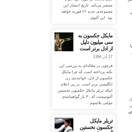
منتشر می‌کند. تاریخ انتشار این
مجموعه‌ی جدید ۲۶ فوریه خواهد
د
بود. این آلبوم...
مایکل جکسون به
سی میلیون دلیل
ا
از ادل برتر است
27 آذر 1394
فرچون در مقاله‌ای به بررسی این
نکته پرداخته است که چرا مایکل
جکسون از ادل، خواننده‌ی زن
انگلیسی برتر است. در پی اعلام
اینکه تریلر مایکل جکسون نخستین
آلبومیست که ۳۰ بار گواهینامه‌ی
ک
مولتی پلاتینوم...
ت
e,
تریلر مایکل
جکسون نخستین