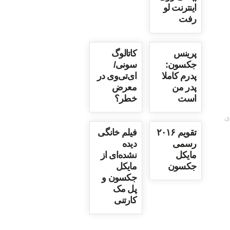
اینترنت لو
رفت
پرینس
کاتالوگ
جکسون:
سونی/
پدرم کاملا
ای‌تی‌وی در
پدر من
معرض
است
خطر؟
ی
تقویم ۲۰۱۶
فیلم خانگی
رسمی
دیده
مایکل
نشده‌ای از
جکسون
مایکل
جکسون و
پل مک
کارتنی