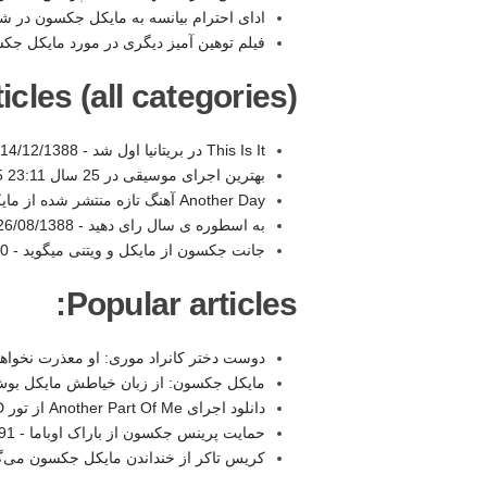
ادای احترام بیانسه به مایکل جکسون در 
فیلم توهین آمیز دیگری در مورد مایکل جک
les (all categories):
This Is It در بریتانیا اول شد -
14/12/1388 20:20
بهترين اجرای موسيقی در 25 سال Wetten Dass -
 23:11
Another Day آهنگ تازه منتشر شده از مایکل -
به اسطوره ی سال رای دهید -
26/08/1388 21:18
جانت جکسون از مایکل و ویتنی میگوید -
10
Popular articles:
دوست دختر کانراد موری: او معذرت نخوا
مایکل جکسون: از زبان خیاطش مایکل بوش (۱
دانلود اجرای Another Part Of Me از تور BAD با کیفیت Full HD -
حمایت پرینس جکسون از باراک اوباما -
3:53
کریس تاکر از خنداندن مایکل جکسون می‌گ