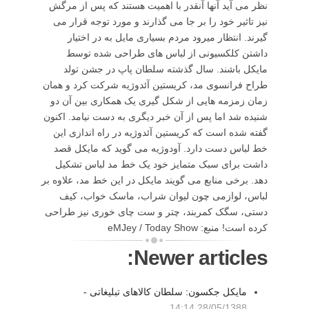
نظر می آید آنها آنقدر با اهمیت هستند که پس از مرگش
نیز تاثیر خود را بر جا می گذارند و مورد توجه قرار می
گیرند. انتظار میرود مردم بسیاری مایل به در اختیار
داشتن کلکسیونی از لباس های طراحی شده توسط
مایکل باشند. سال گذشته سلطان پاپ در جشن تولد
طراح فرانسوی مد، کریستین آئدوژیه شرکت کرد و همان
زمان زمزمه هایی از شکل گیری یک همکاری بین آن دو
شنیده شد اما پس از آن خبر دیگری به دست نیامد. اکنون
گفته شده است که کریستین آئدوژیه در راه اندازی این
خط لباس دست دارد. آودوژیه می گوید که مایکل قصد
داشت برای سبک متمایز خود یک خط مد لباس تشکیل
دهد. برخی منابع می گویند مایکل در این خط مد، علاوه بر
لباس، لوازمی چون لیوان شراب، ماسک خواب، کیف
دستی، سگک کمربند، چتر و ست چای خوری نیز طراحی
کرده است! منبع: eMJey / Today Show
Newer articles:
مایکل جکسون: سلطان کالاهای تبلیغاتی -
28/05/1388 14:14