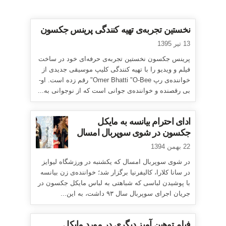
نخستین تجربه‌ی تهیه کنندگی پرینس جکسون
13 تیر 1395
پرینس جکسون نخستین تجربه‌ی حرفه‌ای خود در ساخت
فیلم و ویدیو را با تهیه کنندگی کلیپ موسیقی جدیدی از
خواننده‌ی رپ Omer Bhatti "O-Bee" رقم زده است. او-
بی رقصنده و خواننده‌ی جوانی است که از نوجوانی به...
ادای احترام بیانسه به مایکل
جکسون در شوی سوپربال امسال
22 بهمن 1394
در شوی سوپربال امسال که یکشنبه در ورزشگاه لیوایز
در سانا کلارا، کالیفرنیا برگزار شد؛ خواننده‌ی زن بیانسه
با پوشیدن لباسی که شباهتی به لباس مایکل جکسون در
جریان اجرای سوپربال سال ۹۳ داشت، به این...
فیلم توهین آمیز دیگری در مورد مایکل