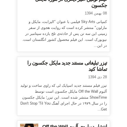
جکسون
08 بهمن 1394
کمپانی Sky Arts فیلمی با عنوان "الیزابت، مایکل و
مارلون" منتشر کرده است که روایت هجوی از سفر
زمینی این سه تن پس از حادثه‌ی تلخ یازده سپتامبر در
نیویورک است. این فیلم محصول کشور انگلستان است.
در این...
تیزر تبلیغاتی مستند جدید مایکل جکسون را
تماشا کنید
28 دی 1394
تیزر فیلم مستند جدید اسپایک لی که راوی ساخت و تولید
آلبوم Off the Wall مایکل جکسون است توسط
ShowTime منتشر شده است. این تیزر؛ مایکل جکسون
را در سال ۱۹۷۹ در حال اجرای آهنگ Don't Stop 'Til You
Get...
انتشار دوباره‌ی آلبوم Off the Wall