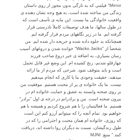
Mirror" فیلمی که به تازگی بدون مجوز از روی داستان
زندگی من ساخته شده است، به هیچ وجه نشان دهنده ی
واقعیت خانوادگی ما نیست. این مایه ی تأسف است که
در طول سالها، ما هدف توصیفات کاملأ نادرستی قرار
گرفته ایم. ما در زیر نگاههای مردم قرار گرفته ایم.
همچنانکه بد جلوه داده شده و جریحه دار شده ایم. من
شخصأ از "Wacko Jacko" خوانده شدن و دروغهای آسیب
رسان بسیاری، به اضافه ی خبر دروغ صاحب فرزند
چهارقلو شدنم، رنج کشیده ام. این وضع غیر قابل تحمل
است و باید متوقف شود. شرحی که مردم از ما ارائه
میدهند، حقیقت وجودی ما یا کاری که انجام میدهیم
نیست. ما یک خانواده ی پر از محبت هستیم. موفقیت من
بر روی صحنه وابسته به عشق و حمایت خانواده ام در
بیرون صحنه است. من و برادرانم در درجه ی اول "برادر"
هستیم. ما فعالیتمان را با هم شروع کردیم و همیشه با هم
خواهیم بود. تمام آنچه را که میتوانم آرزو کنم این است
که روزی، خانواده ام همان محبت و احترامی را که در
طول زندگیشان، نسبت به دیگران روا داشته اند، دریافت
کنند." منبع: MJNI