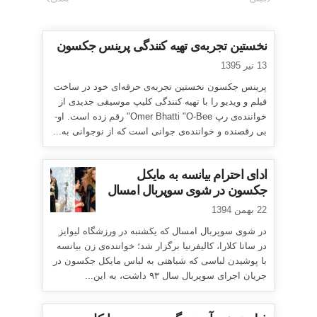
نخستین تجربه‌ی تهیه کنندگی پرینس جکسون
13 تیر 1395
پرینس جکسون نخستین تجربه‌ی حرفه‌ای خود در ساخت
فیلم و ویدیو را با تهیه کنندگی کلیپ موسیقی جدیدی از
خواننده‌ی رپ Omer Bhatti "O-Bee" رقم زده است. او-
بی رقصنده و خواننده‌ی جوانی است که از نوجوانی به...
ادای احترام بیانسه به مایکل
جکسون در شوی سوپربال امسال
22 بهمن 1394
در شوی سوپربال امسال که یکشنبه در ورزشگاه لیوایز
در سانا کلارا، کالیفرنیا برگزار شد؛ خواننده‌ی زن بیانسه
با پوشیدن لباسی که شباهتی به لباس مایکل جکسون در
جریان اجرای سوپربال سال ۹۳ داشت، به این...