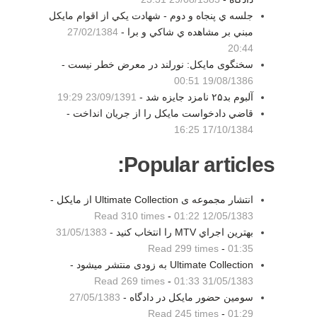
جلسه ي پنجاه و دوم - شهادت يكي از اقوام مايكل
مبني بر مشاهده ي شاكي و برا -
27/02/1384
20:44
سخنگوی مایکل: نورلند در معرض خطر نیست -
19/08/1386 00:51
آلبوم بد۲۵ نامزد جایزه شد -
23/09/1391 19:29
قاضي دادخواست مايكل را از جريان انداخت -
17/10/1384 16:25
Popular articles:
انتشار مجموعه ی Ultimate Collection از مایکل -
Read 310 times
-
12/05/1383 01:22
بهترين اجراي MTV را انتخاب كنيد -
31/05/1383
Read 299 times
-
01:35
Ultimate Collection به زودی منتشر میشود -
Read 269 times
-
31/05/1383 01:33
سومین حضور مایکل در دادگاه -
27/05/1383
Read 245 times
-
01:29