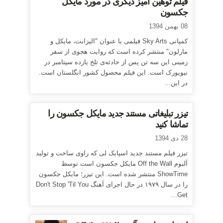
فیلم توهین آمیز دیگری در مورد مایکل
جکسون
08 بهمن 1394
کمپانی Sky Arts فیلمی با عنوان "الیزابت، مایکل و
مارلون" منتشر کرده است که روایت هجوی از سفر
زمینی این سه تن پس از حادثه‌ی تلخ یازده سپتامبر در
نیویورک است. این فیلم محصول کشور انگلستان است.
در این...
تیزر تبلیغاتی مستند جدید مایکل جکسون را
تماشا کنید
28 دی 1394
تیزر فیلم مستند جدید اسپایک لی که راوی ساخت و تولید
آلبوم Off the Wall مایکل جکسون است توسط
ShowTime منتشر شده است. این تیزر؛ مایکل جکسون
را در سال ۱۹۷۹ در حال اجرای آهنگ Don't Stop 'Til You
Get...