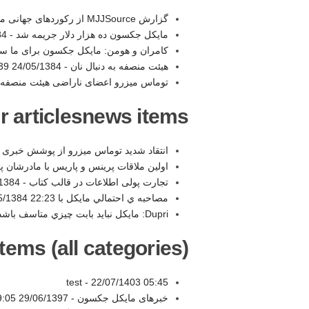
گزارش MJJSource از رکوردهای جهانی مایکل در کتاب گینس -
مایکل جکسون ده هزار دلار جریمه شد -
:02
کامران و هومن: مایکل جکسون برای ما 
هيئت منصفه به دنبال نان -
24/05/1384 22:39
توماس میزرو اعضای ناراضی هیئت منصفه ر
r articlesnews items:
انتقاد شدید توماس میزرو از پوشش خبری 
اولین ملاقات پرینس و پاریس با مادرشان
تجارت پولی اطلاعات در قالب کتاب -
4 22:27
مصاحبه ي احتمالي مايكل با Ok! Magazine -
5/1384 22:23
Dupri: مايكل نبايد بابت چيزي متاسف باشد -
tems (all categories):
test -
22/07/1403 05:45
خبرهای مایکل جکسون -
29/06/1397 19:05