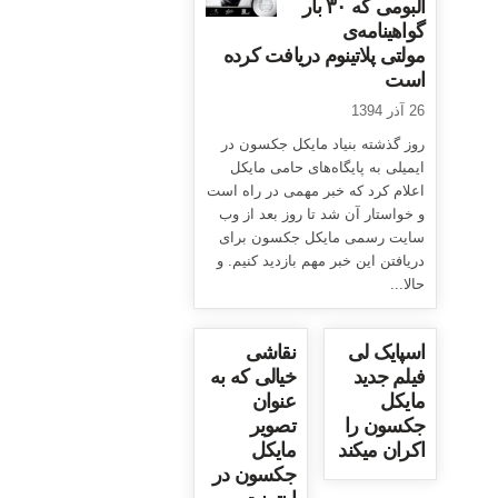
آلبومی که ۳۰ بار
گواهینامه‌ی
مولتی پلاتینوم دریافت کرده
است
26 آذر 1394
روز گذشته بنیاد مایکل جکسون در
ایمیلی به پایگاه‌های حامی مایکل
اعلام کرد که خبر مهمی در راه است
و خواستار آن شد تا روز بعد از وب
سایت رسمی مایکل جکسون برای
دریافتن این خبر مهم بازدید کنیم. و
حالا...
اسپایک لی
نقاشی
فیلم جدید
خیالی که به
مایکل
عنوان
جکسون را
تصویر
اکران میکند
مایکل
جکسون در