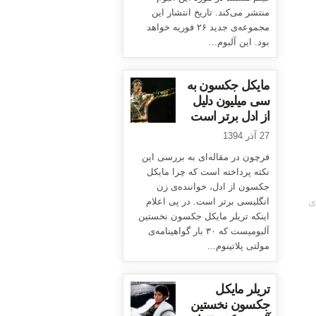
منتشر می‌کند. تاریخ انتشار این
مجموعه‌ی جدید ۲۶ فوریه خواهد
بود. این آلبوم...
مایکل جکسون به
سی میلیون دلیل
از ادل برتر است
27 آذر 1394
فرچون در مقاله‌ای به بررسی این
نکته پرداخته است که چرا مایکل
جکسون از ادل، خواننده‌ی زن
ی
انگلیسی برتر است. در پی اعلام
اینکه تریلر مایکل جکسون نخستین
آلبومیست که ۳۰ بار گواهینامه‌ی
مولتی پلاتینوم...
تریلر مایکل
جکسون نخستین