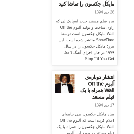
مایکل جکسون را تماشا کنید
28 دی 1394
تیزر فیلم مستند جدید اسپایک لی که
راوی ساخت و تولید آلبوم Off the
Wall مایکل جکسون است توسط
ShowTime منتشر شده است. این
تیزر؛ مایکل جکسون را در سال
۱۹۷۹ در حال اجرای آهنگ Don't
Stop 'Til You Get...
انتشار دوباره‌ی
آلبوم Off the
Wall همراه با یک
فیلم مستند
17 دی 1394
بنیاد مایکل جکسون طی بیانیه‌ای
اعلام کرده است که آلبوم Off the
Wall مایکل جکسون را همراه با یک
فیلم مستند در مورد این آلبوم