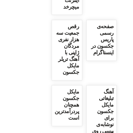
اینترنت
میچرخد
صفحه‌ی
رقص
رسمی
جمعیت سه
پاریس
هزار نفری
جکسون در
مردگان
اینستاگرام
ژاپنی با
آهنگ تریلر
مایکل
جکسون
آهنگ
مایکل
تبلیغاتی
جکسون
مایکل
همچنان
جکسون
پردرآمدترین
برای
است
نوشابه‌ی
پپسی روی