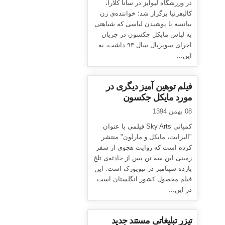
در ورزشگاه لیوایز در سانا کلارا،
کالیفرنیا برگزار شد؛ خواننده‌ی زن
بیانسه با پوشیدن لباسی که شباهتی
به لباس مایکل جکسون در جریان
اجرای سوپربال سال ۹۳ داشت، به
این...
فیلم توهین آمیز دیگری در
مورد مایکل جکسون
08 بهمن 1394
کمپانی Sky Arts فیلمی با عنوان
"الیزابت، مایکل و مارلون" منتشر
کرده است که روایت هجوی از سفر
زمینی این سه تن پس از حادثه‌ی تلخ
یازده سپتامبر در نیویورک است. این
فیلم محصول کشور انگلستان است.
در این...
تیزر تبلیغاتی مستند جدید