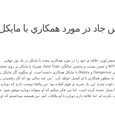
س جاد در مورد همكاري با مايكل
 لوپز، علاقه ي خود را در مورد همكاري مجدد با مايكل در يك تور جهاني
ابراز داشته است. كريس جاد در مراسم جوايز MTV و جشن بيست و پنجمين سالگرد Soul Train، همراه با مايكل بر روي 
برنامه اجرا كرده بود. او همچنين در تورهاي جهاني Dangerous و History با مايكل همكاري داشته است. او ميگويد اگر مايكل
 به منظور همكاري با او كنسل خواهد كرد: "من چند سالي بود كه كار رقصيدن را
 دعوت شدم. اين يك تجربه ي فوق العاده بود. من واقعا دوست دارم كه دوباره
را بسيار خسته كرده است. اما من فكر ميكنم كه او ميتواند دوباره موفق شود. 
 نكرده ام. اما علاقه دارم دوباره با او ملاقات كنم. من هميشه ميدانستم كه او