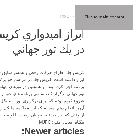
24 مرداد 1384
Skip to main content
ابراز اميدواري كري
در يك تور جهاني
كريس جاد، طراح حركات رقص و همسر سابق جنيفر
تور جهاني برگزار كند، تمامي برنامه هاي خود را
شروع كرده بودم كه براي برگزاري تور با مايكل
آن را انجام دهم. ميدانم كه اين محاكمه مايكل 
از وقتي كه اين مسئله به پايان رسيد، با او صحبت
بيگناه است." منبع: MJFC
Newer articles: