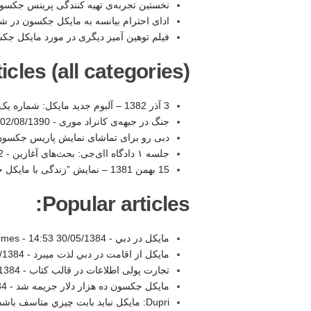
نخستین تجربه‌ی تهیه کنندگی پرینس جکسو
ادای احترام بیانسه به مایکل جکسون در 
فیلم توهین آمیز دیگری در مورد مایکل جک
les (all categories):
3 آذر 1382 – آلبوم جديد مايکل: شماره يک در بريتانيا -
جنگ در جبهه‌ی کانراد موری -
02/08/1390 20:37
دبی رو برای تماشای نمایش پاریس جکسو
جلسه ۱ دادگاه اای‌جی: بحث‌های آغازین -
22
15 بهمن 1381 – نمايش ”زندگی با مايكل جكسون“ در هلند و استراليا -
Popular articles:
مايكل در دبي -
30/05/1384 14:53
-
imes
مايكل از اقامت در دبي لذت ميبرد -
84 14:24
تجارت پولی اطلاعات در قالب کتاب -
4 22:27
مایکل جکسون ده هزار دلار جریمه شد -
:02
Dupri: مايكل نبايد بابت چيزي متاسف باشد -