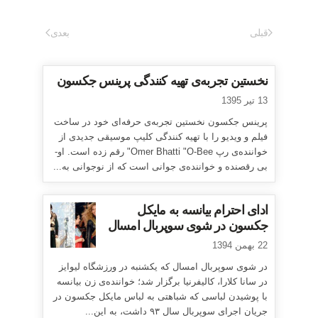
قبلی
بعدی
نخستین تجربه‌ی تهیه کنندگی پرینس جکسون
13 تیر 1395
پرینس جکسون نخستین تجربه‌ی حرفه‌ای خود در ساخت
فیلم و ویدیو را با تهیه کنندگی کلیپ موسیقی جدیدی از
خواننده‌ی رپ Omer Bhatti "O-Bee" رقم زده است. او-
بی رقصنده و خواننده‌ی جوانی است که از نوجوانی به...
ادای احترام بیانسه به مایکل
جکسون در شوی سوپربال امسال
22 بهمن 1394
در شوی سوپربال امسال که یکشنبه در ورزشگاه لیوایز
در سانا کلارا، کالیفرنیا برگزار شد؛ خواننده‌ی زن بیانسه
با پوشیدن لباسی که شباهتی به لباس مایکل جکسون در
جریان اجرای سوپربال سال ۹۳ داشت، به این...