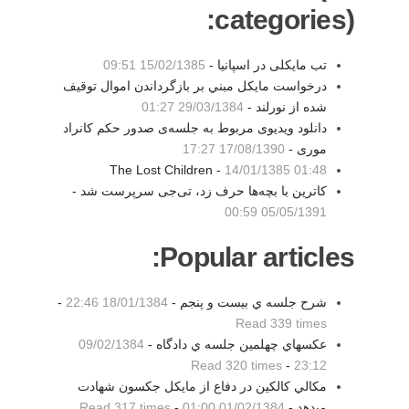
categories):
تب مایکلی در اسپانیا -
15/02/1385 09:51
درخواست مايكل مبني بر بازگرداندن اموال توقيف
شده از نورلند -
29/03/1384 01:27
دانلود ویدیوی مربوط به جلسه‌ی صدور حکم کانراد
موری -
17/08/1390 17:27
The Lost Children -
14/01/1385 01:48
کاترین با بچه‌ها حرف زد، تی‌جی سرپرست شد -
05/05/1391 00:59
Popular articles:
شرح جلسه ي بيست و پنجم -
18/01/1384 22:46
-
Read 339 times
عكسهاي چهلمين جلسه ي دادگاه -
09/02/1384
Read 320 times
-
23:12
مكالي كالكين در دفاع از مايكل جكسون شهادت
ميدهد -
01/02/1384 01:00
-
Read 317 times