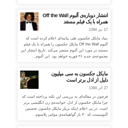
انتشار دوباره‌ی آلبوم Off the Wall
همراه با یک فیلم مستند
17 دی 1394
بنیاد مایکل جکسون طی بیانیه‌ای اعلام کرده است که
آلبوم Off the Wall مایکل جکسون را همراه با یک فیلم
مستند در مورد این آلبوم منتشر می‌کند. تاریخ انتشار این
مجموعه‌ی جدید ۲۶ فوریه خواهد بود. این آلبوم...
مایکل جکسون به سی میلیون
دلیل از ادل برتر است
27 آذر 1394
فرچون در مقاله‌ای به بررسی این نکته پرداخته است که
چرا مایکل جکسون از ادل، خواننده‌ی زن انگلیسی برتر
است. در پی اعلام اینکه تریلر مایکل جکسون نخستین
آلبومیست که ۳۰ بار گواهینامه‌ی مولتی پلاتینوم...