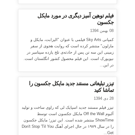
فیلم توهین آمیز دیگری در مورد مایکل
جکسون
08 بهمن 1394
کمپانی Sky Arts فیلمی با عنوان "الیزابت، مایکل و
مارلون" منتشر کرده است که روایت هجوی از سفر
زمینی این سه تن پس از حادثه‌ی تلخ یازده سپتامبر در
نیویورک است. این فیلم محصول کشور انگلستان است.
در این...
تیزر تبلیغاتی مستند جدید مایکل جکسون را
تماشا کنید
28 دی 1394
تیزر فیلم مستند جدید اسپایک لی که راوی ساخت و تولید
آلبوم Off the Wall مایکل جکسون است توسط
ShowTime منتشر شده است. این تیزر؛ مایکل جکسون
را در سال ۱۹۷۹ در حال اجرای آهنگ Don't Stop 'Til You
Get...