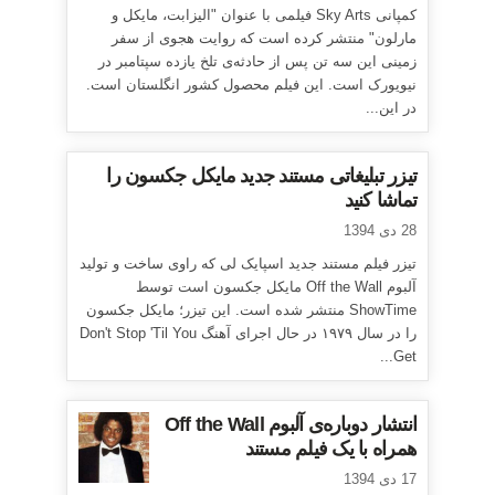
کمپانی Sky Arts فیلمی با عنوان "الیزابت، مایکل و
مارلون" منتشر کرده است که روایت هجوی از سفر
زمینی این سه تن پس از حادثه‌ی تلخ یازده سپتامبر در
نیویورک است. این فیلم محصول کشور انگلستان است.
در این...
تیزر تبلیغاتی مستند جدید مایکل جکسون را
تماشا کنید
28 دی 1394
تیزر فیلم مستند جدید اسپایک لی که راوی ساخت و تولید
آلبوم Off the Wall مایکل جکسون است توسط
ShowTime منتشر شده است. این تیزر؛ مایکل جکسون
را در سال ۱۹۷۹ در حال اجرای آهنگ Don't Stop 'Til You
Get...
انتشار دوباره‌ی آلبوم Off the Wall
همراه با یک فیلم مستند
17 دی 1394