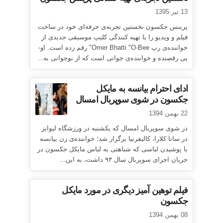
13 تیر 1395
پرینس جکسون نخستین تجربه‌ی حرفه‌ای خود در ساخت
فیلم و ویدیو را با تهیه کنندگی کلیپ موسیقی جدیدی از
خواننده‌ی رپ Omer Bhatti "O-Bee" رقم زده است. او-
بی رقصنده و خواننده‌ی جوانی است که از نوجوانی به...
ادای احترام بیانسه به مایکل
جکسون در شوی سوپربال امسال
22 بهمن 1394
در شوی سوپربال امسال که یکشنبه در ورزشگاه لیوایز
در سانا کلارا، کالیفرنیا برگزار شد؛ خواننده‌ی زن بیانسه
با پوشیدن لباسی که شباهتی به لباس مایکل جکسون در
جریان اجرای سوپربال سال ۹۳ داشت، به این...
فیلم توهین آمیز دیگری در مورد مایکل
جکسون
08 بهمن 1394