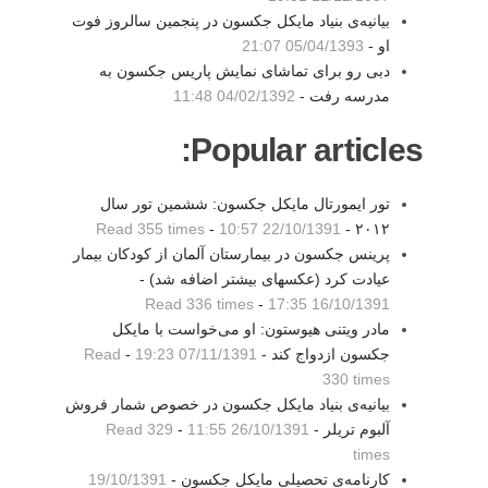
بیانیه‌ی بنیاد مایکل جکسون در پنجمین سالروز فوت
او -
05/04/1393 21:07
دبی رو برای تماشای نمایش پاریس جکسون به
مدرسه رفت -
04/02/1392 11:48
Popular articles:
تور ایمورتال مایکل جکسون: ششمین تور سال
Read 355 times
-
22/10/1391 10:57
۲۰۱۲ -
پرینس جکسون در بیمارستان آلمان از کودکان بیمار
عیادت کرد (عکسهای بیشتر اضافه شد) -
Read 336 times
-
16/10/1391 17:35
مادر ویتنی هیوستون: او می‌خواست با مایکل
جکسون ازدواج کند -
07/11/1391 19:23
-
Read
330 times
بیانیه‌ی بنیاد مایکل جکسون در خصوص شمار فروش
آلبوم تریلر -
26/10/1391 11:55
-
Read 329
times
کارنامه‌ی تحصیلی مایکل جکسون -
19/10/1391