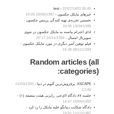
test -
22/07/1403 05:45
خبرهای مایکل جکسون -
29/06/1397 19:05
نخستین تجربه‌ی تهیه کنندگی پرینس جکسون -
13/04/1395 20:06
ادای احترام بیانسه به مایکل جکسون در شوی
سوپربال امسال -
24/11/1394 20:17
فیلم توهین آمیز دیگری در مورد مایکل جکسون -
08/11/1394 15:38
Random articles (all
categories):
XSCAPE: پرفروش‌ترین آلبوم در دنیا -
01/03/1393
13:46
جلسه ۸۷ دادگاه اای‌جی: رایزنی هیئت منصفه (۱) -
24/06/1392 14:47
دادگاه شکایت دیبانگو علیه مایکل را رد کرد -
11/12/1387 19:51