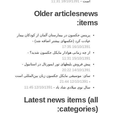
است -
18/10/1391 11:31
Older articlesnews
items:
پرینس جکسون در بیمارستان آلمان از کودکان بیمار
عیادت کرد (عکسهای بیشتر اضافه شد) -
16/10/1391 17:35
از چه زمانی هوادار مایکل جکسون شدید؟ -
15/10/1391 11:31
پیش فروش بلیطهای تور ایمورتال در استانبول -
14/10/1391 20:22
سای: موسیقی مایکل جکسون زبان بین‌المللی است
12/10/1391 21:44
-
سال نوی میلادی شاد باد -
12/10/1391 11:45
Latest news items (all
categories):