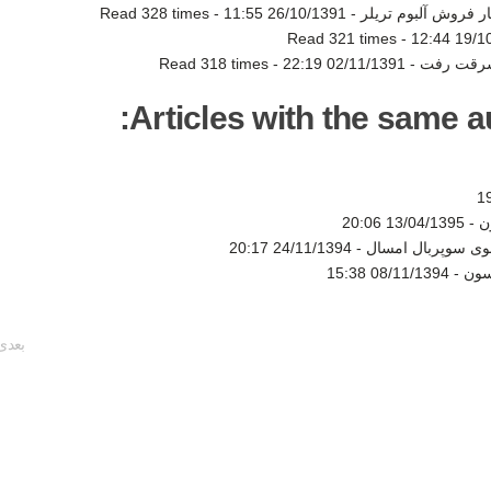
ر فروش آلبوم تریلر -
26/10/1391 11:55
-
Read 328 times
Read 321 times
-
19/10/1
سرقت رفت -
02/11/1391 22:19
-
Read 318 times
Articles with the same au
ن -
13/04/1395 20:06
شوی سوپربال امسال -
24/11/1394 20:17
سون -
08/11/1394 15:38
بعدی