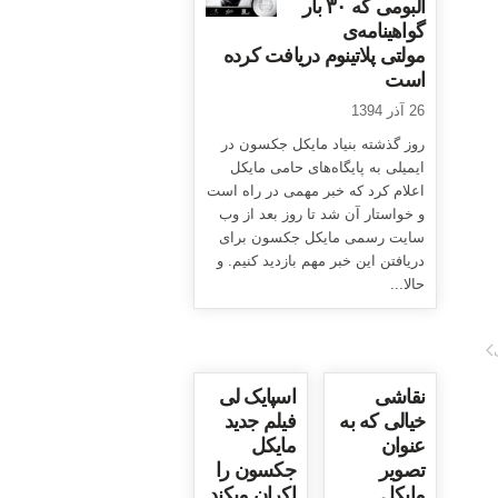
آلبومی که ۳۰ بار
گواهینامه‌ی
مولتی پلاتینوم دریافت کرده
است
26 آذر 1394
روز گذشته بنیاد مایکل جکسون در
ایمیلی به پایگاه‌های حامی مایکل
اعلام کرد که خبر مهمی در راه است
و خواستار آن شد تا روز بعد از وب
سایت رسمی مایکل جکسون برای
دریافتن این خبر مهم بازدید کنیم. و
حالا...
نقاشی
اسپایک لی
خیالی که به
فیلم جدید
عنوان
مایکل
تصویر
جکسون را
مایکل
اکران میکند