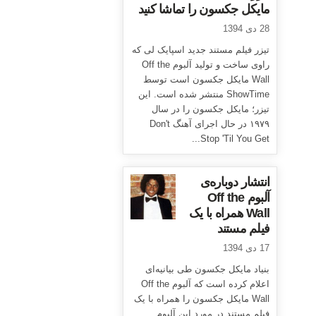
مایکل جکسون را تماشا کنید
28 دی 1394
تیزر فیلم مستند جدید اسپایک لی که
راوی ساخت و تولید آلبوم Off the
Wall مایکل جکسون است توسط
ShowTime منتشر شده است. این
تیزر؛ مایکل جکسون را در سال
۱۹۷۹ در حال اجرای آهنگ Don't
Stop 'Til You Get...
انتشار دوباره‌ی
آلبوم Off the
Wall همراه با یک
فیلم مستند
17 دی 1394
بنیاد مایکل جکسون طی بیانیه‌ای
اعلام کرده است که آلبوم Off the
Wall مایکل جکسون را همراه با یک
فیلم مستند در مورد این آلبوم