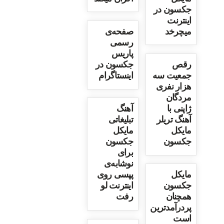
جکسون در
اینترنت
میچرخد
صفحه‌ی
رسمی
پاریس
رقص
جکسون در
جمعیت سه
اینستاگرام
هزار نفری
مردگان
ژاپنی با
آهنگ
آهنگ تریلر
تبلیغاتی
مایکل
مایکل
جکسون
جکسون
برای
نوشابه‌ی
مایکل
پپسی روی
جکسون
اینترنت لو
همچنان
رفت
پردرآمدترین
است