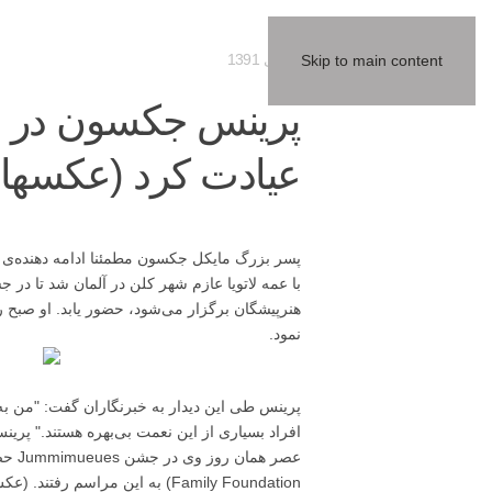
16 دی 1391
Skip to main content
پرینس جکسون در بیم
عیادت کرد (عکسهای
پسر بزرگ مایکل جکسون مطمئنا ادامه دهنده‌ی ر
هنرپیشگان برگزار می‌شود، حضور یابد. او صبح ر
نمود.
پرینس طی این دیدار به خبرنگاران گفت: "من به
افراد بسیاری از این نعمت بی‌بهره‌ هستند." پری
Family Foundation) به این مراسم رفتند. (عکس‌ها در ادامه)