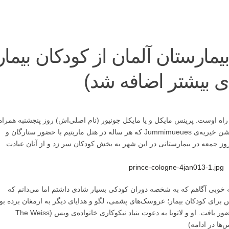
ارستان آلمان از کودکان بیمار
 بیشتر اضافه شد)
اه اوست. پرینس مایکل و یا مایکل جونیور (نام اصلی‌اش) روز پنجشنبه همراه
با عمه لاتویا عازم شهر کلن در آلمان شد تا در جشن خیریه‌ی Jummimueues که هر ساله در هتل ماریتیم با حضور ستارگان و
وز جمعه در بیمارستانی در این شهر به بخش کودکان سر زد و از آنان عیادت
 خوبی آگاهم که به شخصه دوران کودکی بسیار شادی داشتم اما می‌دانم که
نس برای کودکان بیمار؛ عروسک‌های پشمی، لگو و هدایای دیگر به ارمغان برده بود
عصر همان روز وی در جشن Jummimueues حضور یافت. او و لاتویا به دعوت بنیاد نیکوکاری خانواده‌ی ویس (The Weiss