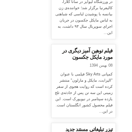
در ورزشگاه لیوایز در سانا کلارا،
کالیفرنیا برگزار شد؛ خواننده‌ی زن
بیانسه با پوشیدن لباسی که شباهتی
به لباس مایکل جکسون در جریان
اجرای سوپربال سال ۹۳ داشت، به
این...
فیلم توهین آمیز دیگری در
مورد مایکل جکسون
08 بهمن 1394
کمپانی Sky Arts فیلمی با عنوان
"الیزابت، مایکل و مارلون" منتشر
کرده است که روایت هجوی از سفر
زمینی این سه تن پس از حادثه‌ی تلخ
یازده سپتامبر در نیویورک است. این
فیلم محصول کشور انگلستان است.
در این...
تیزر تبلیغاتی مستند جدید