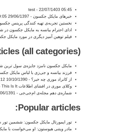
test -
22/07/1403 05:45
خبرهای مایکل جکسون -
29/06/1397 19:05
نخستین تجربه‌ی تهیه کنندگی پرینس جکسو
ادای احترام بیانسه به مایکل جکسون در 
فیلم توهین آمیز دیگری در مورد مایکل جک
les (all categories):
مایکل جکسون نامزد جایزه‌ی سول‌ ترین ش
فرزند بیانسه و جی‌زی با لباس مایکل جکس
از کانراد موری چه خبر؟ -
10/10/1390 13:12
وکلای موری در افشای اطلاعات This Is It دست داشتند -
شماره‌ی دهم مجله‌ی ام‌جی‌‌جی -
6/1391 16:57
Popular articles:
تور ایمورتال مایکل جکسون: ششمین تور سال ۱۲
مادر ویتنی هیوستون: او می‌خواست با مای