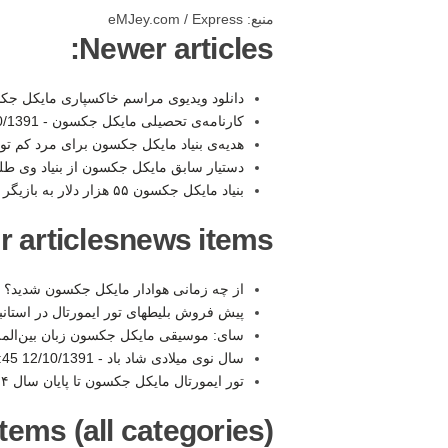
منبع: eMJey.com / Express
Newer articles:
دانلود ویدیوی مراسم خاکسپاری مایکل ج
کارنامه‌ی تحصیلی مایکل جکسون -
391 12:44
هدیه‌ی بنیاد مایکل جکسون برای مرد کم تو
دستیار سابق مایکل جکسون از بنیاد وی طل
بنیاد مایکل جکسون ۵۵ هزار دلار به بازیگر زن تریلر پرداخت کرد -
r articlesnews items:
از چه زمانی هوادار مایکل جکسون شدید؟ 
پیش فروش بلیطهای تور ایمورتال در استانب
سای: موسیقی مایکل جکسون زبان بین‌الم
سال نوی میلادی شاد باد -
12/10/1391 11:45
تور ایمورتال مایکل جکسون تا پایان سال ۲۰۱۴ تمدید شد -
tems (all categories):