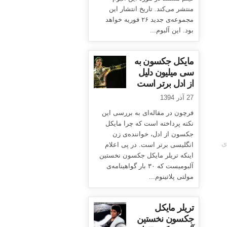
منتشر می‌کند. تاریخ انتشار این
مجموعه‌ی جدید ۲۶ فوریه خواهد
بود. این آلبوم...
مایکل جکسون به
سی میلیون دلیل
از ادل برتر است
27 آذر 1394
فرچون در مقاله‌ای به بررسی این
نکته پرداخته است که چرا مایکل
جکسون از ادل، خواننده‌ی زن
ی
انگلیسی برتر است. در پی اعلام
اینکه تریلر مایکل جکسون نخستین
آلبومیست که ۳۰ بار گواهینامه‌ی
مولتی پلاتینوم...
تریلر مایکل
جکسون نخستین