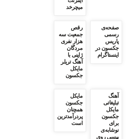
اینترنت
میچرخد
صفحه‌ی
رقص
رسمی
جمعیت سه
پاریس
هزار نفری
جکسون در
مردگان
اینستاگرام
ژاپنی با
آهنگ تریلر
مایکل
جکسون
آهنگ
مایکل
تبلیغاتی
جکسون
مایکل
همچنان
جکسون
پردرآمدترین
برای
است
نوشابه‌ی
پپسی روی