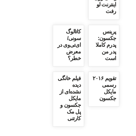
اینترنت لو
رفت
پرینس
کاتالوگ
جکسون:
سونی/
پدرم کاملا
ای‌تی‌وی در
پدر من
معرض
است
خطر؟
تقویم ۲۰۱۶
فیلم خانگی
رسمی
دیده
مایکل
نشده‌ای از
جکسون
مایکل
جکسون و
پل مک
کارتنی