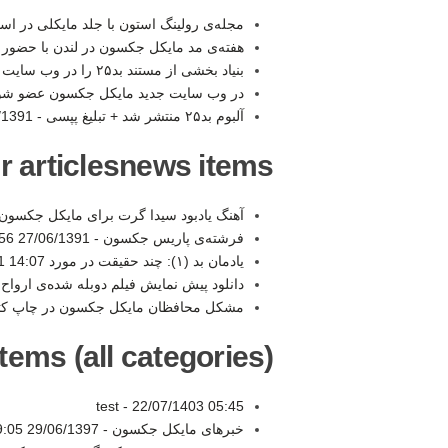
مجله‌ی رولینگ استون با جلد مایکلی در استر
هفته‌ی مد مایکل جکسون در لندن با حضور 
بنیاد بخشی از مستند بد۲۵ را در وب سایت منتشر میکند -
در وب سایت جدید مایکل جکسون عضو شو
آلبوم بد۲۵ منتشر شد + تبلیغ پپسی -
91 10:01
r articlesnews items:
آهنگ یادبود سیدا گرت برای مایکل جکسون
فرشته‌ی پاریس جکسون -
27/06/1391 17:56
یادمان بد (۱): چند حقیقت در مورد BAD -
1 14:07
دانلود پیش نمایش فیلم دوبله شده‌ی اروا
مشکل محافظان مایکل جکسون در چاپ کت
tems (all categories):
test -
22/07/1403 05:45
خبرهای مایکل جکسون -
29/06/1397 19:05