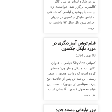
در ورزشگاه لیوایز در سانا کلارا،
کالیفرنیا برگزار شد؛ خواننده‌ی زن
بیانسه با پوشیدن لباسی که شباهتی
به لباس مایکل جکسون در جریان
اجرای سوپربال سال ۹۳ داشت، به
این...
فیلم توهین آمیز دیگری در
مورد مایکل جکسون
08 بهمن 1394
کمپانی Sky Arts فیلمی با عنوان
"الیزابت، مایکل و مارلون" منتشر
کرده است که روایت هجوی از سفر
زمینی این سه تن پس از حادثه‌ی تلخ
یازده سپتامبر در نیویورک است. این
فیلم محصول کشور انگلستان است.
در این...
تیزر تبلیغاتی مستند جدید