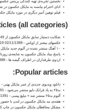
نخستین تجربه‌ی تهیه کنندگی پرینس جکسو
ادای احترام بیانسه به مایکل جکسون در 
فیلم توهین آمیز دیگری در مورد مایکل جک
les (all categories):
شکایت دستیار سابق مایکل جکسون از AEG -
:49
عکسهای بیشتر از اوپاس -
02/11/1388 12:19
۱۰ آهنگ منتشر نشده در آلبوم جدید مایکل -
پاسخ بنیاد مایکل جکسون به شایعه‌ی روزنا
اردوی طرفداران در اطراف گیشه ها -
11:08
Popular articles:
دانلود ویدیوی جدیدی از عمر مایکل بهتی -
1
بد۲۵ به یاد فرانک دلیو منتشر می‌شود -
0:43
آلبوم بد۲۵ منتشر شد + تبلیغ پپسی -
91 10:01
هفته‌ی مد مایکل جکسون در لندن با حضور 
مشکل محافظان مایکل جکسون در چاپ کت