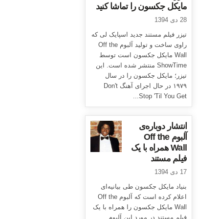
مایکل جکسون را تماشا کنید
28 دی 1394
تیزر فیلم مستند جدید اسپایک لی که
راوی ساخت و تولید آلبوم Off the
Wall مایکل جکسون است توسط
ShowTime منتشر شده است. این
تیزر؛ مایکل جکسون را در سال
۱۹۷۹ در حال اجرای آهنگ Don't
Stop 'Til You Get...
انتشار دوباره‌ی
آلبوم Off the
Wall همراه با یک
فیلم مستند
17 دی 1394
بنیاد مایکل جکسون طی بیانیه‌ای
اعلام کرده است که آلبوم Off the
Wall مایکل جکسون را همراه با یک
فیلم مستند در مورد این آلبوم