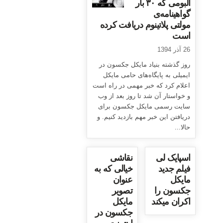
آلبومی که ۳۰ بار
گواهینامه‌ی
مولتی پلاتینوم دریافت کرده
است
26 آذر 1394
روز گذشته بنیاد مایکل جکسون در
ایمیلی به پایگاه‌های حامی مایکل
اعلام کرد که خبر مهمی در راه است
و خواستار آن شد تا روز بعد از وب
سایت رسمی مایکل جکسون برای
دریافتن این خبر مهم بازدید کنیم. و
حالا...
اسپایک لی
نقاشی
فیلم جدید
خیالی که به
مایکل
عنوان
جکسون را
تصویر
اکران میکند
مایکل
جکسون در