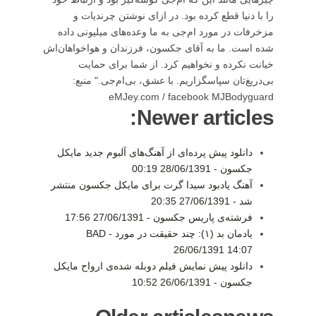
را با دنیا قطع کرده بود. در ازای نوشتن چرندیات و
مزخرفات در مورد ام‌جی به ما وعده‌های میلیونی داده
شده است. ما به آقای جکسون، فرزندان و هواخواهان‌اش
خیانت نکرده و نخواهیم کرد. از شما برای حمایت
بی‌دریغ‌تان سپاسگزاریم. با عشق، بی‌ام‌جی." منبع:
eMJey.com / facebook MJBodyguard
Newer articles:
دانلود پیش پرده‌ای از آهنگ‌های آلبوم جدید مایکل
جکسون -
28/06/1391 00:19
آهنگ یادبود سیدا گرت برای مایکل جکسون منتشر
شد -
27/06/1391 20:35
فرشته‌ی پاریس جکسون -
27/06/1391 17:56
یادمان بد (۱): چند حقیقت در مورد BAD -
26/06/1391 14:07
دانلود پیش نمایش فیلم دوبله شده‌ی ارواح مایکل
جکسون -
26/06/1391 10:52