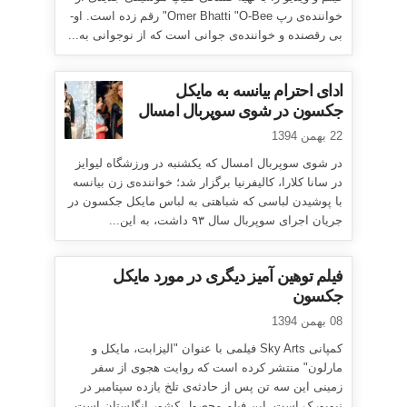
خواننده‌ی رپ Omer Bhatti "O-Bee" رقم زده است. او-
بی رقصنده و خواننده‌ی جوانی است که از نوجوانی به...
ادای احترام بیانسه به مایکل
جکسون در شوی سوپربال امسال
22 بهمن 1394
در شوی سوپربال امسال که یکشنبه در ورزشگاه لیوایز
در سانا کلارا، کالیفرنیا برگزار شد؛ خواننده‌ی زن بیانسه
با پوشیدن لباسی که شباهتی به لباس مایکل جکسون در
جریان اجرای سوپربال سال ۹۳ داشت، به این...
فیلم توهین آمیز دیگری در مورد مایکل
جکسون
08 بهمن 1394
کمپانی Sky Arts فیلمی با عنوان "الیزابت، مایکل و
مارلون" منتشر کرده است که روایت هجوی از سفر
زمینی این سه تن پس از حادثه‌ی تلخ یازده سپتامبر در
نیویورک است. این فیلم محصول کشور انگلستان است.