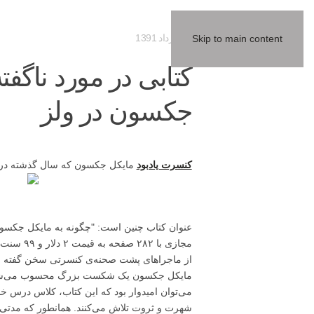
29 مرداد 1391
Skip to main content
کتابی در مورد ناگفت
جکسون در ولز
کنسرت یادبود
مایکل جکسون که سال گذشته در و
مجازی با ۲۸۲ صفحه به قیمت ۲ دلار و ۹۹ سنت در
از ماجراهای پشت صحنه‌ی کنسرتی سخن گفته اس
مایکل جکسون یک شکست بزرگ محسوب می‌شد. راز 
می‌توان امیدوار بود که این کتاب، کلاس درس خو
شهرت و ثروت تلاش می‌کنند. همانطور که مدتی پ