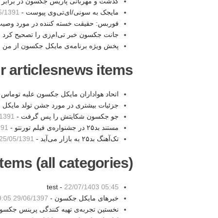
گذشت و مهربانی پاریس جکسون در برابر
مایجک به سونی/ای‌تی‌وی پیوست -
391 22:36
فوربس: حقیقت خسته کننده در مورد وصیت
جانت جکسون خبر تی‌ام‌زی را تصحیح کرد 
پخش ویژه برنامه‌ی مایکل جکسون از من و
r articlesnews items:
اتحاد هواداران مایکل جکسون علیه توماس
جزئیات بیشتری در مورد جشن تولد مایکل
جو جکسون شکایتش را پس گرفت -
1 12:01
مستند بد۲۵ در جشنواره‌ی فیلم تورنتو -
6:17
تک‌آهنگ بد۲۵ به بازار می‌آید -
25/05/1391 13:02
tems (all categories):
test -
22/07/1403 05:45
خبرهای مایکل جکسون -
29/06/1397 19:05
نخستین تجربه‌ی تهیه کنندگی پرینس جکسو