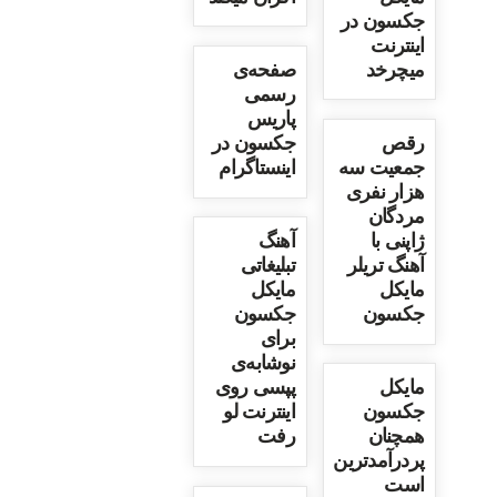
جکسون در
اینترنت
میچرخد
صفحه‌ی
رسمی
پاریس
رقص
جکسون در
جمعیت سه
اینستاگرام
هزار نفری
مردگان
ژاپنی با
آهنگ
آهنگ تریلر
تبلیغاتی
مایکل
مایکل
جکسون
جکسون
برای
نوشابه‌ی
مایکل
پپسی روی
جکسون
اینترنت لو
همچنان
رفت
پردرآمدترین
است