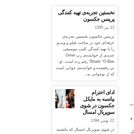
نخستین تجربه‌ی تهیه کنندگی
پرینس جکسون
13 تیر 1395
پرینس جکسون نخستین تجربه‌ی
حرفه‌ای خود در ساخت فیلم و ویدیو
را با تهیه کنندگی کلیپ موسیقی
جدیدی از خواننده‌ی رپ Omer
Bhatti "O-Bee" رقم زده است. او-
بی رقصنده و خواننده‌ی جوانی است
که از نوجوانی به...
ادای احترام
بیانسه به مایکل
در این کتاب
جکسون در شوی
سوپربال امسال
و
22 بهمن 1394
در شوی سوپربال امسال که یکشنبه
ل