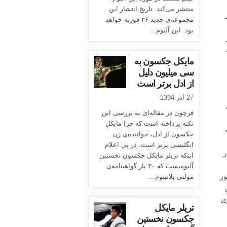
منتشر می‌کند. تاریخ انتشار این
مجموعه‌ی جدید ۲۶ فوریه خواهد
بود. این آلبوم...
مایکل جکسون به
سی میلیون دلیل
از ادل برتر است
27 آذر 1394
فرچون در مقاله‌ای به بررسی این
نکته پرداخته است که چرا مایکل
نش به
جکسون از ادل، خواننده‌ی زن
انگلیسی برتر است. در پی اعلام
ر
اینکه تریلر مایکل جکسون نخستین
آلبومیست که ۳۰ بار گواهینامه‌ی
ور
مولتی پلاتینوم...
ری
تریلر مایکل
جکسون نخستین