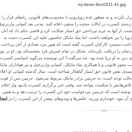
قرار نکردند و به منظور عدم رویارویی با محدودیت‌های قانونی، راه‌های فرار را 
ده‌ی کنسرت در ایالات متحده را منتفی اعلام کنند. مدتی بعد کمپانی وارنرچپ
شت، از آنها به جرم نپرداختن حق امتیاز شکایت کرد و قاضی حکم داد که آنان
 اروپا را نیز نخواهند داشت. اما بنیاد مایکل جکسون علیه این کنسرت دست به
 پرداخت دستمزد کارکنان کنسرت گفته است که هنوز مزد تعدادی از آنان پرداخت
شان را دریافت نکرده‌اند. مایکل در تمام عمرش فرد بخشنده‌ای بود، او در مور
 دین به او برپا شده بود، چه می‌گفت؟ این نویسنده می‌گوید اسپانسر کنسرت
ب مجوز قانونی و با همکاری بنیاد مایکل، کمپانی وارنرچپل و نیز هواداران مایک
مینه‌ی نقض قانون حق امتیاز گناهکار شناخته است. سال گذشته کمپانی او اعلام
ب جالب توجه است، به جرمین برادر مایکل مربوط می‌شود. جرمین پس از فوت
تلاش‌هایش با شکست مواجه شد. وقتی خبر برگزاری کنسرت یادبود ولز اعلام
ا نوشته است که جرمین می‌خواست خود این کنسرت را ترتیب دهد و به همین
آن نبود، خودداری ورزید. عکس‌ها و ویدیوهای بیشتر از این کنسرت را در
اینجا