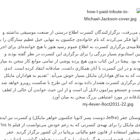
ان می‌رفت، برگزارکنندگان کنسرت اطلاع درستی از صنعت موسیقی نداشتند و
نها فکر می‌کردند که نام خانواده‌ی جکسون به تنهایی خیل عظیم ستارگان را ب
میه‌ی برگزاری کنسرت به اطلاع عموم رسید هنوز با هیچ خواننده‌ای برای اجرا
ین استادیوم بسیار بزرگی را برای برگزاری این کنسرت در نظر گفته بودند و
ینه بود. پیچتا در این کتاب بدون هیچ پرده پوشی از تمامی موانع کار سخن به میان
ودند و در این کنسرت با آنان همکاری داشت، صادقانه انتقاد کرده است. اندی
که به مذاق هواداران مایکل بسیار خوش می‌آید: "تقدیم به هواداران مایکل
از برگزاری کنسرت هشدار داده بودند که این طرح با شکست روبرو خواهد شد
کست و جستجو پیرامون دلایل آن است و از این حیث خواندن آن خالی از لطف
دقانه در مورد اشتباهی بزرگ سخن به میان آورد.
کریس هانت تهیه کننده‌ی اصلی این کنسرت از دوستان جفر (Jeffre دوست پسر لاتویا جکسون خواهر مایکل) و کنسرت نیز اید
وی بود. جفر قرار بود هنرمندان مختلف و خانواده‌ی مایکل را برای تهیه‌ی کنسرتی که به زعم خودش می‌توانس
نظور استفاده از قانون عفو مالیاتی بریتانیا در آن کشور برگزار گردید. جفر
و پشت این قضیه است، هرگز پایشان را به کنسرت نخواهند گذاشت. لئونارد رو