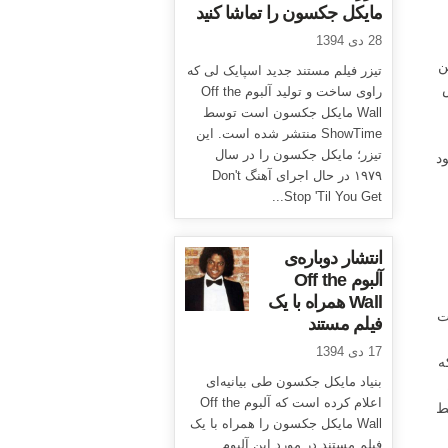
مایکل جکسون را تماشا کنید
28 دی 1394
ن
تیزر فیلم مستند جدید اسپایک لی که
، پدرش
راوی ساخت و تولید آلبوم Off the
Wall مایکل جکسون است توسط
ShowTime منتشر شده است. این
تیزر؛ مایکل جکسون را در سال
د
۱۹۷۹ در حال اجرای آهنگ Don't
Stop 'Til You Get...
انتشار دوباره‌ی
آلبوم Off the
Wall همراه با یک
نسرت
فیلم مستند
17 دی 1394
ه
بنیاد مایکل جکسون طی بیانیه‌ای
اعلام کرده است که آلبوم Off the
ته از آغاز فروش، آنها توانسته بودند تنها ۳۲۷ بلیط
Wall مایکل جکسون را همراه با یک
فیلم مستند در مورد این آلبوم