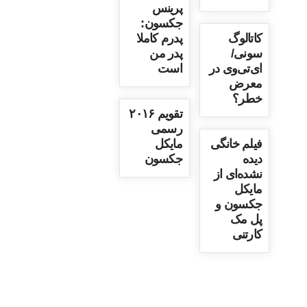
پرینس
جکسون:
کاتالوگ
پدرم کاملا
سونی/
پدر من
ای‌تی‌وی در
است
معرض
خطر؟
تقویم ۲۰۱۶
رسمی
فیلم خانگی
مایکل
دیده
جکسون
نشده‌ای از
مایکل
جکسون و
پل مک
کارتنی