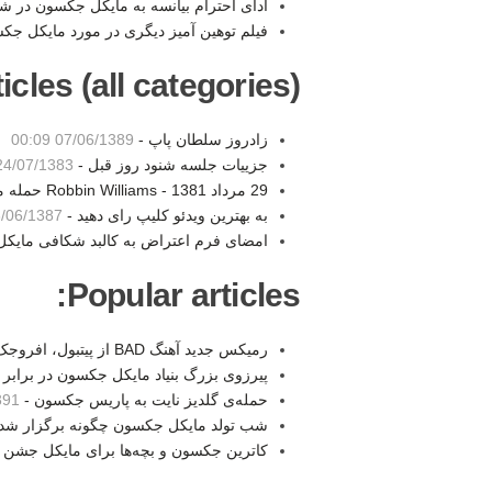
ادای احترام بیانسه به مایکل جکسون در 
فیلم توهین آمیز دیگری در مورد مایکل جک
les (all categories):
زادروز سلطان پاپ -
07/06/1389 00:09
جزييات جلسه شنود روز قبل -
4/07/1383 02:31
29 مرداد 1381 - Robbin Williams حمله می کند! -
به بهترین ویدئو کلیپ رای دهید -
06/1387 23:38
امضای فرم اعتراض به کالبد شکافی مایکل
Popular articles:
رمیکس جدید آهنگ BAD از پیتبول، افروجک و بودا -
پیرزوی بزرگ بنیاد مایکل جکسون در برابر 
حمله‌ی گلدیز نایت به پاریس جکسون -
3:35
شب تولد مایکل جکسون چگونه برگزار شد 
کاترین جکسون و بچه‌ها برای مایکل جشن ت