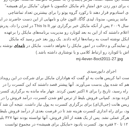
 برای دور زدن حق امتیازِ نام مایکل جکسون با عنوان "مایکل برای همیشه"
‌ی استادیوم قرار دهند تا رکورد گروه یوتو را برای بیشترین تعداد تماشاچی
ی مانند پرینس، مدونا، لیدی گاگا، التون جان و نامهایی از این دست حاضرند در ای
کنسرت برنامه اجرا کنند. (لئونارد رو کیست؟ در سال ۲۰۰۹ پس از آنکه مایکل خبر برگزاری تور This Is It در لندن را داد
لام داشتند که از این به بعد لئونارد رو مدیریت برنامه‌های مایکل را برعهده
ایکل نوشته است به رسانه‌ها ارائه دادند. یک روز بعد خبر رسید که مایکل
 حق نمایندگی و دخالت در امور مایکل را نخواهد داشت. مایکل در
نامه‌ای
نوشته بو
 با لئونارد رو ارتباط کلامی و یا نوشتاری داشته باشد.)
اجرای دایورسیدی
است اما کریس هانت به او گفت که هواداران مایکل برای شرکت در این رویداد
هم که شده پول بدست می‌آورند. آنها پیشتر قصد داشتند که این کنسرت را در
روز ۲۷ آگوست برگزار کنند اما وقتی ماه می از راه رسید، تاریخ را برای ۸ اکتبر تعیین کردند. چهار ماه مانده به برگزاری ک
 کرده بودند. کمپانی فروش بلیط از ترس لغو شدن کنسرت، درآمد فروش را در
 کریس هانت (جی‌ال‌ای) برای برگزاری کنسرت به پول نیاز داشت. نتیجه آن شد ک
د، برای راه اندازی کنسرت هزینه شد تا در فرصت بعدی از درآمد فروش بلیط
بخشی نیز به خیریه‌ها اختصاص یابد، وعده‌ای که هرگز عملی نشد. پس از یک هف
به فروش برسانند و تعداد فروش روزانه‌ برابر با ۱۲ تا ۲۰ فقره بود. کنسرت یادبود «مایکل برای همیشه» در مجموع توانست