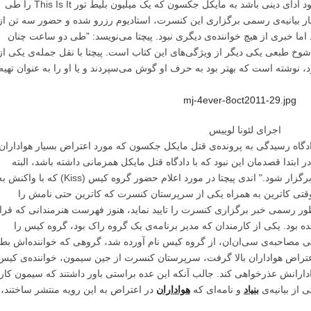
بیست هزار بلیط به فروش برساند، و این قرار بود ادای دینی باشد به مایکل جکسون که یک میلیون بلیط تور This Is It را طی
شار بیانیه‌ی رسمی برگزاری این کنسرت، استادیوم رزرو شده و حضور سه تن از
 اما خبری از هیچ خواننده‌ی دیگری نبود. پیچتا می‌نویسد: "طی دو ساعت چنان
 شوخ طبعی یکی دیگر از ویژگی‌های این کتاب است. پیچتا با نقل جمله‌ی یکی از
ود، نوشته است که بهتر بود به حرف او گوش می‌سپردند و یا او را به عنوان تهیه
اجرای لئونا لوییس
دادگاه رسیدگی به پرونده‌ی قتل مایکل جکسون که مورد اعتراض بسیار هواداران
 در ابتدا قصدمان این نبود که با دادگاه قتل مایکل همزمانی داشته باشد، البته
اعتقاد بر این بود که این دادگاه اصلا قرار نیست برگزار شود." اندی پیچتا در مورد اعلام حضور گروه کیس (Kiss) که با واک
وقتی کاترین به همراه یکی از سرپرستان کنسرت که کاترین حتی نامش را
طور رسمی خبر برگزاری کنسرت را تایید نماید، هنوز فهرست هنرمندانی که قرا
بود. یکی از کارمندان که مدیر برنامه‌ی یک گروه راک بود، گروه کیس را
 طی مصاحبه‌‌ی سی‌ان‌ان، از گروه کیس نام آورده شد، گروهی که خواننده‌اش بط
عتراض هواداران بالا گرفت، سرپرستان کنسرت از جین سیمون، خواننده‌ی کیس
هوادارانش عذرخواهی کند. جالب آنکه این عده براستی باور داشتند که سیمون کا
 از بیانیه‌ی
بنیاد
و نامه‌ای که
هواداران
در اعتراض به این رویه منتشر ساختند،