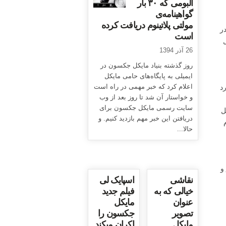
آلبومی که ۳۰ بار
گواهینامه‌ی
مولتی پلاتینوم دریافت کرده
در
است
ل
26 آذر 1394
روز گذشته بنیاد مایکل جکسون در
ایمیلی به پایگاه‌های حامی مایکل
د
اعلام کرد که خبر مهمی در راه است
و خواستار آن شد تا روز بعد از وب
سایت رسمی مایکل جکسون برای
ل
دریافتن این خبر مهم بازدید کنیم. و
حالا...
و
نقاشی
اسپایک لی
خیالی که به
فیلم جدید
عنوان
مایکل
تصویر
جکسون را
مایکل
اکران میکند