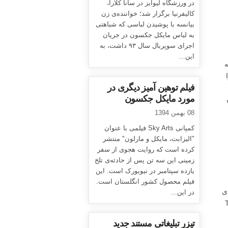
در ورزشگاه لیوایز در سانا کلارا،
کالیفرنیا برگزار شد؛ خواننده‌ی زن
بیانسه با پوشیدن لباسی که شباهتی
به لباس مایکل جکسون در جریان
اجرای سوپربال سال ۹۳ داشت، به
این...
ه
فیلم توهین آمیز دیگری در
مورد مایکل جکسون
08 بهمن 1394
کمپانی Sky Arts فیلمی با عنوان
"الیزابت، مایکل و مارلون" منتشر
کرده است که روایت هجوی از سفر
زمینی این سه تن پس از حادثه‌ی تلخ
یازده سپتامبر در نیویورک است. این
فیلم محصول کشور انگلستان است.
ه‌ی
در این...
ت از فیلم This Is
تیزر تبلیغاتی مستند جدید