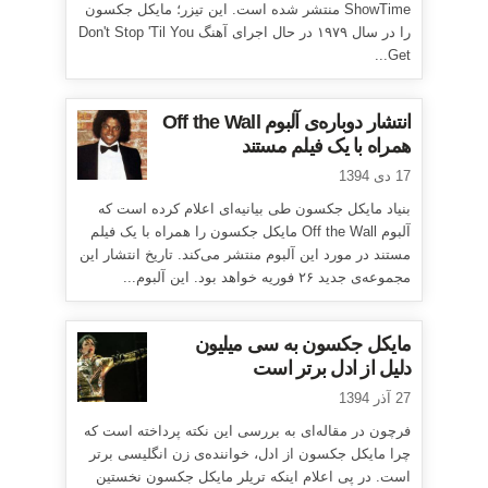
ShowTime منتشر شده است. این تیزر؛ مایکل جکسون
را در سال ۱۹۷۹ در حال اجرای آهنگ Don't Stop 'Til You
Get...
انتشار دوباره‌ی آلبوم Off the Wall
همراه با یک فیلم مستند
17 دی 1394
بنیاد مایکل جکسون طی بیانیه‌ای اعلام کرده است که
آلبوم Off the Wall مایکل جکسون را همراه با یک فیلم
مستند در مورد این آلبوم منتشر می‌کند. تاریخ انتشار این
مجموعه‌ی جدید ۲۶ فوریه خواهد بود. این آلبوم...
مایکل جکسون به سی میلیون
دلیل از ادل برتر است
27 آذر 1394
فرچون در مقاله‌ای به بررسی این نکته پرداخته است که
چرا مایکل جکسون از ادل، خواننده‌ی زن انگلیسی برتر
است. در پی اعلام اینکه تریلر مایکل جکسون نخستین