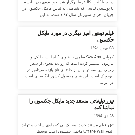
در سانا کلارا، کالیفرنیا برگزار شد؛ خواننده‌ی زن بیانسه
با پوشیدن لباسی که شباهتی به لباس مایکل جکسون در
جریان اجرای سوپربال سال ۹۳ داشت، به این...
فیلم توهین آمیز دیگری در مورد مایکل
جکسون
08 بهمن 1394
کمپانی Sky Arts فیلمی با عنوان "الیزابت، مایکل و
مارلون" منتشر کرده است که روایت هجوی از سفر
زمینی این سه تن پس از حادثه‌ی تلخ یازده سپتامبر در
نیویورک است. این فیلم محصول کشور انگلستان است.
در این...
تیزر تبلیغاتی مستند جدید مایکل جکسون را
تماشا کنید
28 دی 1394
تیزر فیلم مستند جدید اسپایک لی که راوی ساخت و تولید
آلبوم Off the Wall مایکل جکسون است توسط