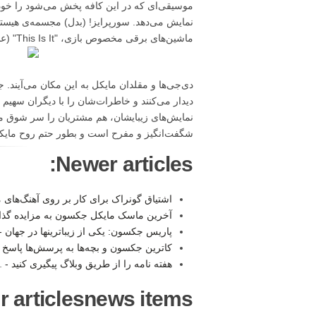
موسیقی‌ای که در این کافه پخش می‌شود را خودت
نمایش می‌دهد. سورپرایز! (بدل) مجسمه‌ی هیس
ماشین‌های برقی مخصوص بازی، "This Is It" (عنوان آخرین تور مایکل) خوانده می‌شوند.
دی‌جی‌ها و مقلدان مایکل به این مکان می‌آیند.
دیدار می‌کنند و خاطرات‌شان را با دیگران سهیم م
نمایش‌های زیبایشان، هم مشتریان را سر شوق می
شگفت‌انگیز و مفرح است و بطور حتم روح مایکل آنجا جریان 
Newer articles:
اشتیاق گونراک برای کار بر روی آهنگ‌های
آخرین ماسک مایکل جکسون به مزایده گذا
پاریس جکسون: یکی از زیباترینها در جهان 
کاترین جکسون و بچه‌ها به پرسش‌ها پاسخ 
هفته نامه را از طریق وبلاگ پیگیری کنید -
1
r articlesnews items: