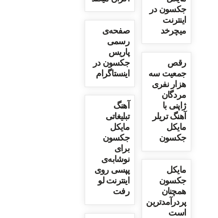
جکسون در
اینترنت
میچرخد
صفحه‌ی
رسمی
پاریس
رقص
جکسون در
جمعیت سه
اینستاگرام
هزار نفری
مردگان
ژاپنی با
آهنگ
آهنگ تریلر
تبلیغاتی
مایکل
مایکل
جکسون
جکسون
برای
نوشابه‌ی
مایکل
پپسی روی
جکسون
اینترنت لو
همچنان
رفت
پردرآمدترین
است