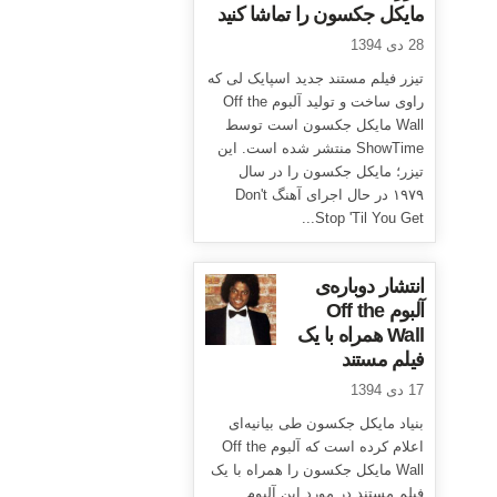
مایکل جکسون را تماشا کنید
28 دی 1394
تیزر فیلم مستند جدید اسپایک لی که
راوی ساخت و تولید آلبوم Off the
Wall مایکل جکسون است توسط
ShowTime منتشر شده است. این
تیزر؛ مایکل جکسون را در سال
۱۹۷۹ در حال اجرای آهنگ Don't
Stop 'Til You Get...
انتشار دوباره‌ی
آلبوم Off the
Wall همراه با یک
فیلم مستند
17 دی 1394
بنیاد مایکل جکسون طی بیانیه‌ای
اعلام کرده است که آلبوم Off the
Wall مایکل جکسون را همراه با یک
فیلم مستند در مورد این آلبوم