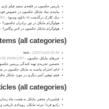
پاریس جکسون در قلعه‌ی سفید فیلم بازی م
بیانیه‌ی بنیاد مایکل جکسون در خصوص فو
دیک کلارک درگذشت (+ دانلود ویدیو) -
17:14
هولوگرام مایکل در تور برادران جکسون؟ -
هولوگرام مایکل جکسون در لاس وگاس؟ -
tems (all categories):
test -
22/07/1403 05:45
خبرهای مایکل جکسون -
29/06/1397 19:05
نخستین تجربه‌ی تهیه کنندگی پرینس جکسو
ادای احترام بیانسه به مایکل جکسون در 
فیلم توهین آمیز دیگری در مورد مایکل جک
les (all categories):
فیلمبردار مخفی مایکل به هشت ماه زندا
راديو فردا: تبرئه مايکل، رويدادی تاريخی و 