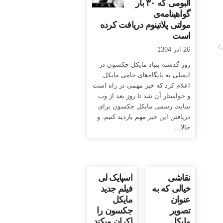
آلبومی که ۳۰ بار
گواهینامه‌ی
مولتی پلاتینوم دریافت کرده
است
26 آذر 1394
روز گذشته بنیاد مایکل جکسون در
ایمیلی به پایگاه‌های حامی مایکل
اعلام کرد که خبر مهمی در راه است
و خواستار آن شد تا روز بعد از وب
سایت رسمی مایکل جکسون برای
دریافتن این خبر مهم بازدید کنیم. و
حالا...
نقاشی
اسپایک لی
خیالی که به
فیلم جدید
عنوان
مایکل
تصویر
جکسون را
مایکل
اکران میکند