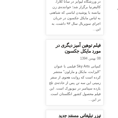
در ورزشگاه لیوایز در سانا کلارا،
کالیفرنیا برگزار شد؛ خواننده‌ی زن
بیانسه با پوشیدن لباسی که شباهتی
به لباس مایکل جکسون در جریان
اجرای سوپربال سال ۹۳ داشت، به
این...
فیلم توهین آمیز دیگری در
مورد مایکل جکسون
08 بهمن 1394
کمپانی Sky Arts فیلمی با عنوان
"الیزابت، مایکل و مارلون" منتشر
کرده است که روایت هجوی از سفر
زمینی این سه تن پس از حادثه‌ی تلخ
یازده سپتامبر در نیویورک است. این
فیلم محصول کشور انگلستان است.
در این...
تیزر تبلیغاتی مستند جدید