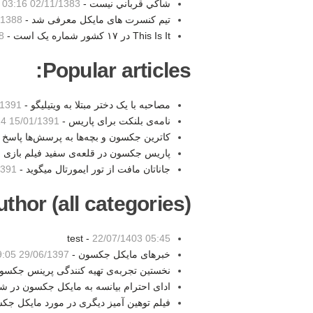
شاكي قرباني نيست -
02/11/1383 03:16
تیم کنسرت های مایکل معرفی شد -
88 15:01
This Is It در ۱۷ کشور شماره یک است -
41
Popular articles:
مصاحبه با یک دختر مبتلا به ویتیلیگو -
1 00:59
نامه‌ی بلنکت برای پاریس -
15/01/1391 16:24
کاترین جکسون و بچه‌ها به پرسش‌ها پاسخ 
پاریس جکسون در قلعه‌ی سفید فیلم بازی م
جاناتان مافت از تور ایمورتال میگوید -
 10:48
thor (all categories):
test -
22/07/1403 05:45
خبرهای مایکل جکسون -
29/06/1397 19:05
نخستین تجربه‌ی تهیه کنندگی پرینس جکسو
ادای احترام بیانسه به مایکل جکسون در 
فیلم توهین آمیز دیگری در مورد مایکل جک