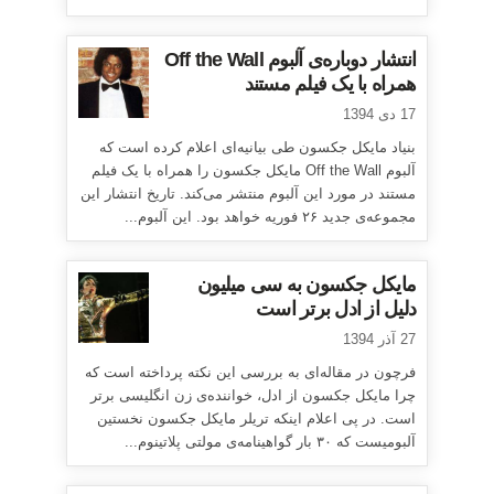
انتشار دوباره‌ی آلبوم Off the Wall
همراه با یک فیلم مستند
17 دی 1394
بنیاد مایکل جکسون طی بیانیه‌ای اعلام کرده است که
آلبوم Off the Wall مایکل جکسون را همراه با یک فیلم
مستند در مورد این آلبوم منتشر می‌کند. تاریخ انتشار این
مجموعه‌ی جدید ۲۶ فوریه خواهد بود. این آلبوم...
مایکل جکسون به سی میلیون
دلیل از ادل برتر است
27 آذر 1394
فرچون در مقاله‌ای به بررسی این نکته پرداخته است که
چرا مایکل جکسون از ادل، خواننده‌ی زن انگلیسی برتر
است. در پی اعلام اینکه تریلر مایکل جکسون نخستین
آلبومیست که ۳۰ بار گواهینامه‌ی مولتی پلاتینوم...