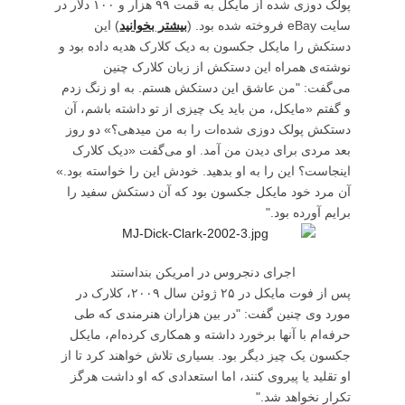
پولک دوزی شده از مایکل به قمت ۹۹ هزار و ۱۰۰ دلار در
سایت eBay فروخته شده بود. (
بیشتر بخوانید
) این
دستکش را مایکل جکسون به دیک کلارک هدیه داده بود و
نوشته‌ی همراه این دستکش از زبان کلارک چنین
می‌گفت: "من عاشق این دستکش هستم. به او زنگ زدم
و گفتم «مایکل، من باید یک چیزی از تو داشته باشم، آن
دستکش پولک دوزی شده‌ات را به من مید‌هی؟» دو روز
بعد مردی برای دیدن من آمد. او می‌گفت «دیک کلارک
اینجاست؟ این را به او بدهید. خودش این را خواسته بود.»
آن مرد خود مایکل جکسون بود که آن دستکش سفید را
برایم آورده بود."
اجرای دنجروس در امریکن بنداستند
پس از فوت مایکل در ۲۵ ژوئن سال ۲۰۰۹، کلارک در
مورد وی چنین گفت: "در بین هزاران هنرمندی که طی
حرفه‌ام با آنها برخورد داشته و همکاری کرده‌ام، مایکل
جکسون یک چیز دیگر بود. بسیاری تلاش خواهند کرد تا از
او تقلید یا پیروی کنند، اما استعدادی که او داشت هرگز
تکرار نخواهد شد."