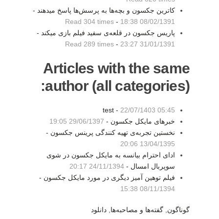
کاترین جکسون و بچه‌ها به پرسش‌ها پاسخ میدهند -
Read 304 times
-
08/02/1391 18:38
پاریس جکسون در قلعه‌ی سفید فیلم بازی میکند -
Read 289 times
-
31/01/1391 23:27
Articles with the same
author (all categories):
test -
22/07/1403 05:45
خبرهای مایکل جکسون -
29/06/1397 19:05
نخستین تجربه‌ی تهیه کنندگی پرینس جکسون -
13/04/1395 20:06
ادای احترام بیانسه به مایکل جکسون در شوی
سوپربال امسال -
24/11/1394 20:17
فیلم توهین آمیز دیگری در مورد مایکل جکسون -
08/11/1394 15:38
گوناگون
,
گفته‌ها و مصاحبه‌ها
,
دانلود