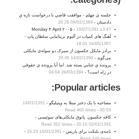
جلسه ي چهلم - موافقت قاضي با درخواست تازه ي
دادستان -
09/02/1384 20:26
Monday ۴ April ۲۰۰۵ -
10/07/1391 13:47
آهنگ های کمیاب در آلبوم بریتانیایی سلطان پاپ -
16/05/1387 18:01
برادر مایکل جکسون از سیرک دو سوله‌ی مایکلی
می‌گوید -
14/02/1390 20:05
پرونده ي جنايي بسته شد. اما آيا پرونده ي حقوقي
در راه است؟ -
26/03/1384 04:04
Popular articles:
مصاحبه با یک دختر مبتلا به ویتیلیگو -
14/01/1391
Read 465 times
-
00:59
کافه جکسون: پاتوق مایکلی‌های سوئیسی -
Read 352 times
-
02/02/1391 20:15
نامه‌ی بلنکت برای پاریس -
15/01/1391 16:24
-
Read 320 times