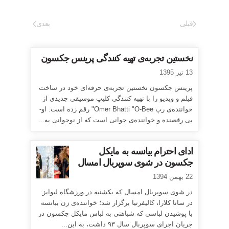
قبلی
بعدی
نخستین تجربه‌ی تهیه کنندگی پرینس جکسون
13 تیر 1395
پرینس جکسون نخستین تجربه‌ی حرفه‌ای خود در ساخت
فیلم و ویدیو را با تهیه کنندگی کلیپ موسیقی جدیدی از
خواننده‌ی رپ Omer Bhatti "O-Bee" رقم زده است. او-
بی رقصنده و خواننده‌ی جوانی است که از نوجوانی به...
ادای احترام بیانسه به مایکل
جکسون در شوی سوپربال امسال
22 بهمن 1394
در شوی سوپربال امسال که یکشنبه در ورزشگاه لیوایز
در سانا کلارا، کالیفرنیا برگزار شد؛ خواننده‌ی زن بیانسه
با پوشیدن لباسی که شباهتی به لباس مایکل جکسون در
جریان اجرای سوپربال سال ۹۳ داشت، به این...