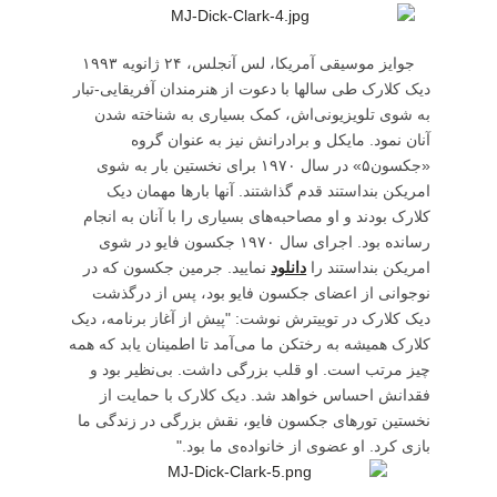
جوایز موسیقی آمریکا، لس آنجلس، ۲۴ ژانویه ۱۹۹۳
دیک کلارک طی سالها با دعوت از هنرمندان آفریقایی-تبار
به شوی تلویزیونی‌اش، کمک بسیاری به شناخته شدن
آنان نمود. مایکل و برادرانش نیز به عنوان گروه
«جکسون۵» در سال ۱۹۷۰ برای نخستین بار به شوی
امریکن بنداستند قدم گذاشتند. آنها بارها مهمان دیک
کلارک بودند و او مصاحبه‌‌های بسیاری را با آنان به انجام
رسانده بود. اجرای سال ۱۹۷۰ جکسون فایو در شوی
امریکن بنداستند را
دانلود
نمایید. جرمین جکسون که در
نوجوانی از اعضای جکسون فایو بود، پس از درگذشت
دیک کلارک در توییترش نوشت: "پیش از آغاز برنامه، دیک
کلارک همیشه به رختکن ما می‌آمد تا اطمینان یابد که همه
چیز مرتب است. او قلب بزرگی داشت. بی‌نظیر بود و
فقدانش احساس خواهد شد. دیک کلارک با حمایت از
نخستین تورهای جکسون فایو، نقش بزرگی در زندگی ما
بازی کرد. او عضوی از خانواده‌ی ما بود."