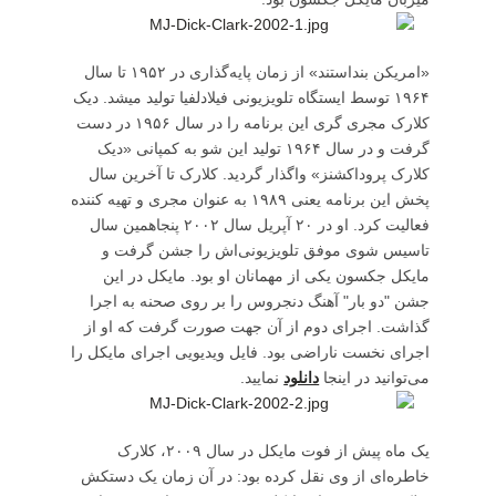
«امریکن بنداستند» از زمان پایه‌گذاری در ۱۹۵۲ تا سال
۱۹۶۴ توسط ایستگاه تلویزیونی فیلادلفیا تولید میشد. دیک
کلارک مجری گری این برنامه را در سال ۱۹۵۶ در دست
گرفت و در سال ۱۹۶۴ تولید این شو به کمپانی «دیک
کلارک پروداکشنز» واگذار گردید. کلارک تا آخرین سال
پخش این برنامه یعنی ۱۹۸۹ به عنوان مجری و تهیه کننده‌
فعالیت کرد. او در ۲۰ آپریل سال ۲۰۰۲ پنجاهمین سال
تاسیس شوی موفق تلویزیونی‌اش را جشن گرفت و
مایکل جکسون یکی از مهمانان او بود. مایکل در این
جشن "دو بار" آهنگ دنجروس را بر روی صحنه به اجرا
گذاشت. اجرای دوم از آن جهت صورت گرفت که او از
اجرای نخست ناراضی بود. فایل ویدیویی اجرای مایکل را
می‌توانید در اینجا
دانلود
نمایید.
یک ماه پیش از فوت مایکل در سال ۲۰۰۹، کلارک
خاطره‌ای از وی نقل کرده بود: در آن زمان یک دستکش