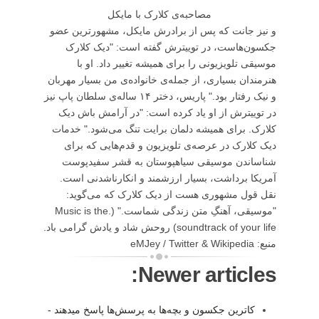
مصاحبه‌ی کلارک با مایکل
و نیز جانت که پس از برادرش مایکل، مشهورترین عضو
جکسون‌هاست، در توییترش گفته است: "دیک کلارک
موسیقی تلویزیونی را برای همیشه تغییر داد. او با
هنرمندان بسیاری، از جمله‌ی خانواده‌ی من بسیار مهربان
و نیک رفتار بود." پاریس، دختر ۱۴ ساله‌ی سلطان پاپ نیز
در توییترش از او یاد کرده است: "در آرامش باش دیک
کلارک. برای همیشه دلمان برایت تنگ می‌شود." خدمات
دیک کلارک در عرصه‌ی تلویزیون و قدم‌هایی که برای
شناساندن موسیقی سیاهپوستان به قشر سفیدپوست
آمریکا برداشت، بسیار ارزشمند و انکارناشدنی است.
نقل قول مشهوری هست از دیک کلارک که می‌گوید:
"موسیقی، آهنگِ متن زندگی شماست." (.Music is the
soundtrack of your life) روحش شاد و یادش گرامی باد.
منبع: eMJey / Twitter & Wikipedia
Newer articles:
کاترین جکسون و بچه‌ها به پرسش‌ها پاسخ میدهند -