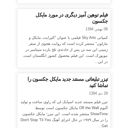
فیلم توهین آمیز دیگری در مورد مایکل
جکسون
08 بهمن 1394
کمپانی Sky Arts فیلمی با عنوان "الیزابت، مایکل و
مارلون" منتشر کرده است که روایت هجوی از سفر
زمینی این سه تن پس از حادثه‌ی تلخ یازده سپتامبر در
نیویورک است. این فیلم محصول کشور انگلستان است.
در این...
تیزر تبلیغاتی مستند جدید مایکل جکسون را
تماشا کنید
28 دی 1394
تیزر فیلم مستند جدید اسپایک لی که راوی ساخت و تولید
آلبوم Off the Wall مایکل جکسون است توسط
ShowTime منتشر شده است. این تیزر؛ مایکل جکسون
را در سال ۱۹۷۹ در حال اجرای آهنگ Don't Stop 'Til You
Get...