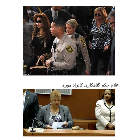
اعلام حکم گناهکاری کانراد موری