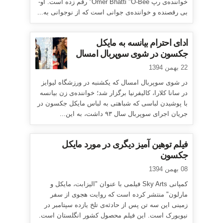
خواننده‌ی رپ Omer Bhatti "O-Bee" رقم زده است. او-
بی رقصنده و خواننده‌ی جوانی است که از نوجوانی به...
ادای احترام بیانسه به مایکل
جکسون در شوی سوپربال امسال
22 بهمن 1394
در شوی سوپربال امسال که یکشنبه در ورزشگاه لیوایز
در سانا کلارا، کالیفرنیا برگزار شد؛ خواننده‌ی زن بیانسه
با پوشیدن لباسی که شباهتی به لباس مایکل جکسون در
جریان اجرای سوپربال سال ۹۳ داشت، به این...
فیلم توهین آمیز دیگری در مورد مایکل
جکسون
08 بهمن 1394
کمپانی Sky Arts فیلمی با عنوان "الیزابت، مایکل و
مارلون" منتشر کرده است که روایت هجوی از سفر
زمینی این سه تن پس از حادثه‌ی تلخ یازده سپتامبر در
نیویورک است. این فیلم محصول کشور انگلستان است.