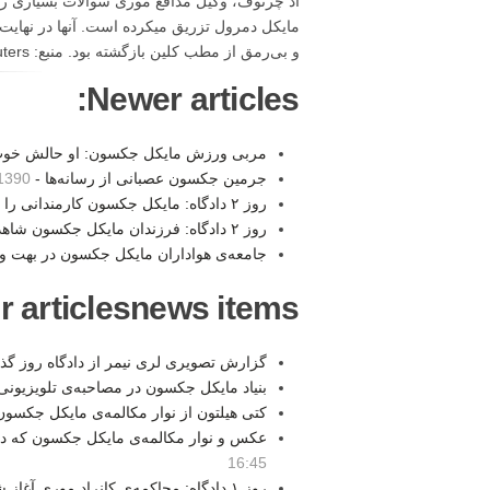
اد چرنوف، وکیل مدافع موری سوالات بسیاری را د
مایکل دمرول تزریق میکرده است. آنها در نهایت
و بی‌رمق از مطب کلین بازگشته بود. منبع: eMJey.com / LA Times / Reuters
Newer articles:
مربی ورزش مایکل جکسون: او حالش خوب
جرمین جکسون عصبانی از رسانه‌ها -
0 20:42
روز ۲ دادگاه: مایکل جکسون کارمندانی را که به هوادارانش توهین می‌کردند اخراج می‌نمود -
روز ۲ دادگاه: فرزندان مایکل جکسون شاهد مرگ پدرشان بودند -
جامعه‌ی هواداران مایکل جکسون در بهت و
r articlesnews items:
گزارش تصویری لری نیمر از دادگاه روز گذ
بنیاد مایکل جکسون در مصاحبه‌ی تلویزیونی
کتی هیلتون از نوار مکالمه‌ی مایکل جکسون
عکس و نوار مکالمه‌ی مایکل جکسون که دیر
16:45
روز ۱ دادگاه: محاکمه‌ی کانراد موری آغاز شد -