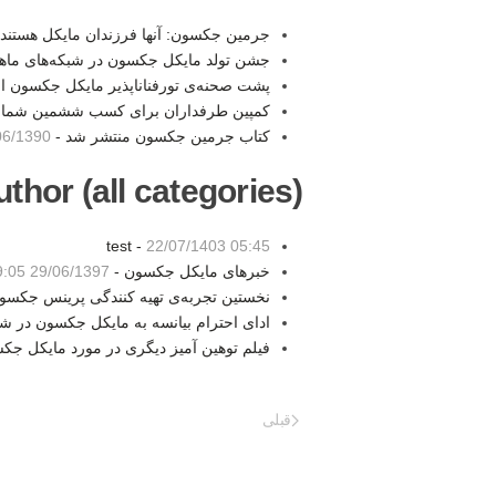
جرمین جکسون: آنها فرزندان مایکل هستند، 
جشن تولد مایکل جکسون در شبکه‌های ماهو
پشت صحنه‌ی تورفناناپذیر مایکل جکسون ا
کمپین طرفداران برای کسب ششمین شماره 
کتاب جرمین جکسون منتشر شد -
/1390 13:19
thor (all categories):
test -
22/07/1403 05:45
خبرهای مایکل جکسون -
29/06/1397 19:05
نخستین تجربه‌ی تهیه کنندگی پرینس جکسو
ادای احترام بیانسه به مایکل جکسون در 
فیلم توهین آمیز دیگری در مورد مایکل جک
قبلی