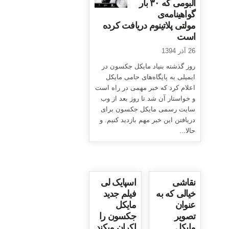
آلبومی که ۳۰ بار
گواهینامه‌ی
مولتی پلاتینوم دریافت کرده
است
26 آذر 1394
روز گذشته بنیاد مایکل جکسون در
ایمیلی به پایگاه‌های حامی مایکل
اعلام کرد که خبر مهمی در راه است
و خواستار آن شد تا روز بعد از وب
سایت رسمی مایکل جکسون برای
دریافتن این خبر مهم بازدید کنیم. و
حالا...
نقاشی
اسپایک لی
خیالی که به
فیلم جدید
عنوان
مایکل
تصویر
جکسون را
مایکل
اکران میکند