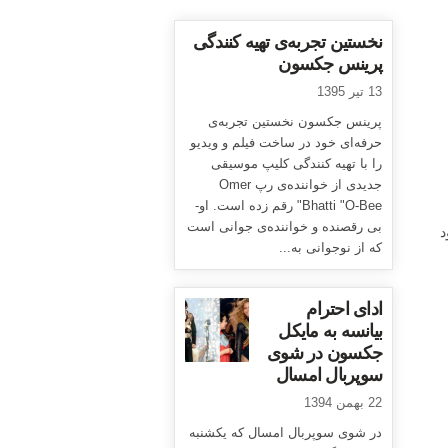
نخستین تجربه‌ی تهیه کنندگی
پرینس جکسون
13 تیر 1395
پرینس جکسون نخستین تجربه‌ی
حرفه‌ای خود در ساخت فیلم و ویدیو
را با تهیه کنندگی کلیپ موسیقی
م
جدیدی از خواننده‌ی رپ Omer
Bhatti "O-Bee" رقم زده است. او-
بی رقصنده و خواننده‌ی جوانی است
ط وجود
که از نوجوانی به...
ادای احترام
بیانسه به مایکل
جکسون در شوی
سوپربال امسال
22 بهمن 1394
در شوی سوپربال امسال که یکشنبه