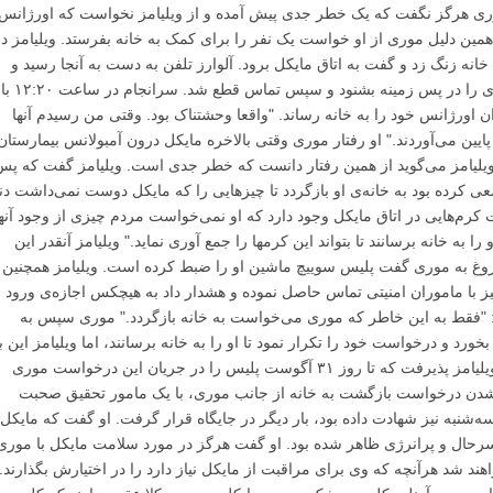
وری هرگز نگفت که یک خطر جدی پیش آمده و از ویلیامز نخواست که اورژانس
به همین دلیل موری از او خواست یک نفر را برای کمک به خانه بفرستد. ویلیامز د
نان امنیتی خانه زنگ زد و گفت به اتاق مایکل برود. آلوارز تلفن به دست به آنجا رسید و
ویلیامز می‌گوید در آن لحظه توانست صدای موری را در پس زمینه بشنود و سپس تماس قطع شد. سرانجام در ساعت ۱۲:۲۰ با
ان اورژانس خود را به خانه رساند. "واقعا وحشتناک بود. وقتی من رسیدم آنها
 پایین می‌آوردند." او رفتار موری وقتی بالاخره مایکل درون آمبولانس بیمارستان
یلیامز می‌گوید از همین رفتار دانست که خطر جدی است. ویلیامز گفت که پس
 کرده بود به خانه‌ی او بازگردد تا چیزهایی را که مایکل دوست نمی‌داشت دنی
 کرم‌هایی در اتاق مایکل وجود دارد که او نمی‌خواست مردم چیزی از وجود آنه
ا به خانه برسانند تا بتواند این کرمها را جمع آوری نماید." ویلیامز آنقدر این
غ به موری گفت پلیس سوییچ ماشین او را ضبط کرده است. ویلیامز همچنین 
یز با ماموران امنیتی تماس حاصل نموده و هشدار داد به هیچکس اجازه‌ی ورود ب
اد: "فقط به این خاطر که موری می‌خواست به خانه بازگردد." موری سپس به
د و درخواست خود را تکرار نمود تا او را به خانه برسانند، اما ویلیامز این ب
نیز رد کرد. طی پرسش و پاسخ با وکیل مدافع، ویلیامز پذیرفت که تا روز ۳۱ آگوست پلیس را در جریان این درخواست موری
شدن درخواست بازگشت به خانه از جانب موری، با یک مامور تحقیق صحبت
ن AEG که روز سه‌شنبه نیز شهادت داده بود، بار دیگر در جایگاه قرار گرفت. او گفت که مایکل
ه‌های تمرین سرحال و پرانرژی ظاهر شده بود. او گفت هرگز در مورد سلامت مایکل با موری
ند شد هرآنچه که وی برای مراقبت از مایکل نیاز دارد را در اختیارش بگذارند.