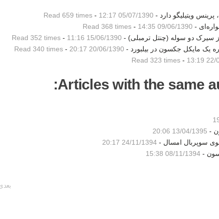
پرینس ویتیلیگو دارد -
05/07/1390 12:17
-
Read 659 times
اره‌ای -
09/06/1390 14:35
-
Read 368 times
ز سیرک دو سوله (چنتل ترمبلی) -
15/06/1390 11:16
-
Read 352 times
یک مایکل جکسون در بیلبورد -
20/06/1390 20:17
-
Read 340 times
Read 323 times
-
22/06
Articles with the same au
ن -
13/04/1395 20:06
شوی سوپربال امسال -
24/11/1394 20:17
سون -
08/11/1394 15:38
بعدی