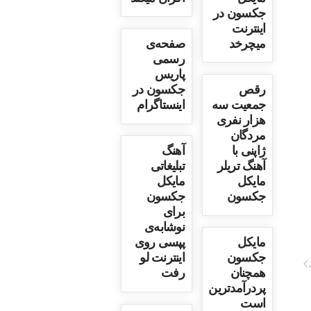
جکسون در
اینترنت
میچرخد
صفحه‌ی
رسمی
پاریس
رقص
جکسون در
جمعیت سه
اینستاگرام
هزار نفری
مردگان
ژاپنی با
آهنگ
آهنگ تریلر
تبلیغاتی
مایکل
مایکل
جکسون
جکسون
برای
نوشابه‌ی
مایکل
پپسی روی
جکسون
اینترنت لو
همچنان
رفت
پردرآمدترین
است