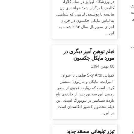
در ورزشگاه لیوایز در سانا کلارا،
ی
کالیفرنیا برگزار شد؛ خواننده‌ی زن
رکت
بیانسه با پوشیدن لباسی که شباهتی
د
به لباس مایکل جکسون در جریان
اجرای سوپربال سال ۹۳ داشت، به
این...
ت
فیلم توهین آمیز دیگری در
مورد مایکل جکسون
08 بهمن 1394
کمپانی Sky Arts فیلمی با عنوان
"الیزابت، مایکل و مارلون" منتشر
کرده است که روایت هجوی از سفر
زمینی این سه تن پس از حادثه‌ی تلخ
یازده سپتامبر در نیویورک است. این
فیلم محصول کشور انگلستان است.
در این...
ش
تیزر تبلیغاتی مستند جدید