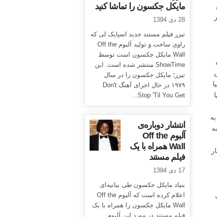
مایکل جکسون را تماشا کنید
ر
28 دی 1394
تیزر فیلم مستند جدید اسپایک لی که
راوی ساخت و تولید آلبوم Off the
Wall مایکل جکسون است توسط
ShowTime منتشر شده است. این
تیزر؛ مایکل جکسون را در سال
ا
۱۹۷۹ در حال اجرای آهنگ Don't
ا
Stop 'Til You Get...
به
انتشار دوباره‌ی
ه
آلبوم Off the
Wall همراه با یک
ار
فیلم مستند
17 دی 1394
بنیاد مایکل جکسون طی بیانیه‌ای
اعلام کرده است که آلبوم Off the
Wall مایکل جکسون را همراه با یک
فیلم مستند در مورد این آلبوم