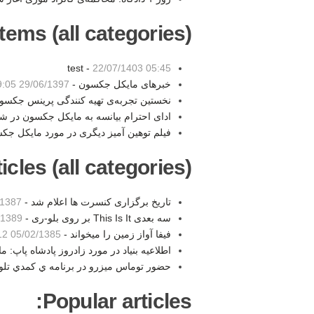
tems (all categories):
test -
22/07/1403 05:45
خبرهای مایکل جکسون -
29/06/1397 19:05
نخستین تجربه‌ی تهیه کنندگی پرینس جکسو
ادای احترام بیانسه به مایکل جکسون در 
فیلم توهین آمیز دیگری در مورد مایکل جک
les (all categories):
تاریخ برگزاری کنسرت ها اعلام شد -
7 12:37
سه بعدی This Is It بر روی بلو-ری -
89 11:04
فیفا آواز زمین را میخواند -
05/02/1385 21:12
اطلاعیه بنیاد در مورد زادروز پادشاه پاپ: 
حضور توماس ميزرو در برنامه ي كمدي تلويزيوني no
Popular articles: