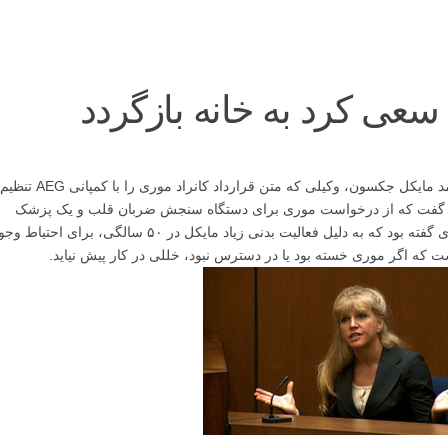
در دومین جلسه‌ی محاکمه‌ی متهم به قتل غیر عمد مایکل جکسون، وکیلی که متن قرارداد کانراد موری را با کمپانی AEG تنظی
فت که از درخواست موری برای دستگاه سنجش ضربان قلب و یک پزشک
دستیار، متعجب شده بود. موری در پاسخ به جوری گفته بود که به دلیل فعالیت بدنی زیاد مایکل در ۵۰ سالگی، برای احتیا
ت که اگر موری خسته بود یا در دسترس نبود، خللی در کار پیش نیاید.