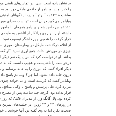
بد نشان داده است. طی این تماس‌های تلفنی م
را خبر نماید. ویلیامز از خانه‌ی مایکل دور بود 
ساعت ۱۲:۱۸ به آلبرتو آلوارز، از نگهبا
۹۱۱ تماس حاص شد و ویلیامز همزمان با مامور
داشتند او را بر روی برانکار از اتاقش به طبقه‌ی
قرار گرفت را عصبی و پرخاشگر توصیف نمود. و
از اعلام درگذشت مایکل در بیمارستان، موری سعی
چیزی در موردش بداند، جمع آوری نماید. "او گفت
بدانند. او درخواست کرد که من یا یک نفر دیگر او ر
درخواست را ناشایست و عجیب دانست که به درو
دیگر افراد گفت که موری را به خانه نرسانند و ن
درون خانه داده نشود. اما چرا؟ ویلیامز پاسخ د
ویلیامز گفت که گرسنه است و می‌خواهد چیزی بخور
قرار نداده بود. گرچه چند ساعت پس از مطرح 
کرده بود.
پال گانگ ور
، از مدیرا
در روزهای ۲۳ و ۲۴ ژوئن، در جلس
صحبت نکرد اما به وی گفته بود آنها خوشحال خواه