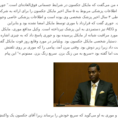
به من می‌گفت که مایکل جکسون در شرایط جسمانی فوق‌العاده‌ای است." جور
گفت که وقتی با کمک موری تلاش میکرده است اطلاعات پزشکی مربوط به ۵ سال اخیر مایکل جکسون را برای ارائه به ش
بیمه، جمع آوری نماید، موری به وی گفته بود که طی ۳ سال اخیر پزشک شخصی وی بوده است و اطلاعات پزشکی خاصی وجو
 جوری گفت که قرارداد با موری توسط مایکل امضا نشده بود و بنابراین
تجهیزات مورد درخواست به وی تحویل داده نشد و AEG نیز دستمزدی به این پزشک نپرداخته است. وکیل مدافع موری، مایکل
 مورد مراقبت شبانه از مایکل پرسیده بود و جوری پاسخ داد که به چیزی اشاره
 دستیار شخصی مایکل جکسون بود. ویلیامز در مورد وقایع روز فوت مایکل گف
ری را از دست داد زیرا زیر دوش بود. وقتی بیرن آمد، پیامی را که موری بر روی تلفنش
ست اما گفته بود «سریع به من زنگ بزن. سریع زنگ بزن. ممنونم.»" این پیام
وری تماس می‌گیرد و موری به او می‌گوید که سریع خودش را برساند زیرا آقای جکسون یک واکن