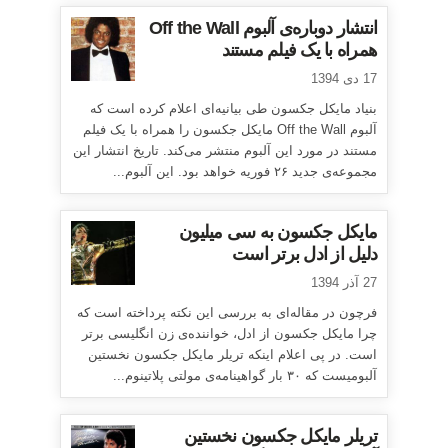
انتشار دوباره‌ی آلبوم Off the Wall
همراه با یک فیلم مستند
17 دی 1394
بنیاد مایکل جکسون طی بیانیه‌ای اعلام کرده است که
آلبوم Off the Wall مایکل جکسون را همراه با یک فیلم
مستند در مورد این آلبوم منتشر می‌کند. تاریخ انتشار این
مجموعه‌ی جدید ۲۶ فوریه خواهد بود. این آلبوم...
مایکل جکسون به سی میلیون
دلیل از ادل برتر است
27 آذر 1394
فرچون در مقاله‌ای به بررسی این نکته پرداخته است که
چرا مایکل جکسون از ادل، خواننده‌ی زن انگلیسی برتر
است. در پی اعلام اینکه تریلر مایکل جکسون نخستین
آلبومیست که ۳۰ بار گواهینامه‌ی مولتی پلاتینوم...
تریلر مایکل جکسون نخستین