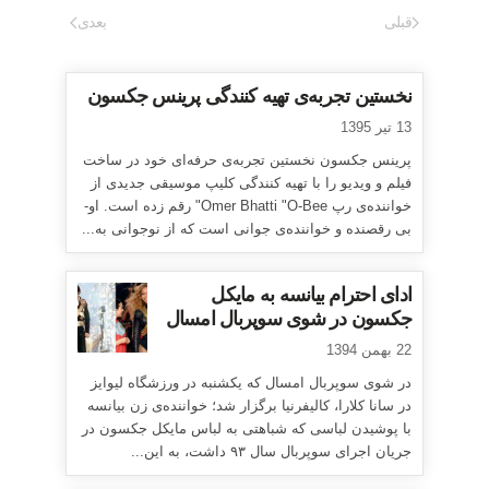
قبلی
بعدی
نخستین تجربه‌ی تهیه کنندگی پرینس جکسون
13 تیر 1395
پرینس جکسون نخستین تجربه‌ی حرفه‌ای خود در ساخت
فیلم و ویدیو را با تهیه کنندگی کلیپ موسیقی جدیدی از
خواننده‌ی رپ Omer Bhatti "O-Bee" رقم زده است. او-
بی رقصنده و خواننده‌ی جوانی است که از نوجوانی به...
ادای احترام بیانسه به مایکل
جکسون در شوی سوپربال امسال
22 بهمن 1394
در شوی سوپربال امسال که یکشنبه در ورزشگاه لیوایز
در سانا کلارا، کالیفرنیا برگزار شد؛ خواننده‌ی زن بیانسه
با پوشیدن لباسی که شباهتی به لباس مایکل جکسون در
جریان اجرای سوپربال سال ۹۳ داشت، به این...