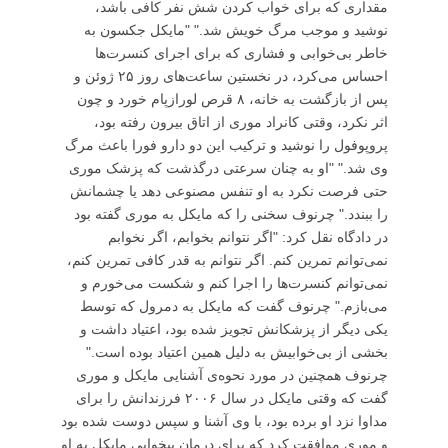
مقداری که برای خواب کردن شش نفر کافی باشد،
نوشید و موجب مرگ خویش شد." "مایکل جکسون به
خاطر بی‌خوابی و فشاری که برای اجرای کنسرت‌ها
احساس می‌کرد، در نخستین ساعت‌های روز ۲۵ ژوئن و
پس از بازگشت به خانه، ۸ قرص لورازپام خورد و چون
اثر نکرد، وقتی کانراد موری از اتاق بیرون رفته بود،
پروپوفول را نوشید و ترکیب این دو دارو فورا باعث مرگ
وی شد." "او به چنان سرعتی درگذشت که پزشک موری
حتی فرصت نکرد به او تنفس مصنوعی دهد یا چشمانش
را ببندد." چرنوف سخنی را که مایکل به موری گفته بود
در دادگاه نقل کرد: "اگر نتوانم بخوابم، اگر نخوابم
نمی‌توانم تمرین کنم. اگر نتوانم به قدر کافی تمرین کنم،
نمی‌توانم کنسرت‌ها را اجرا کنم و شکست می‌خورم و
می‌بازم." چرنوف گفت که مایکل به دمرول که توسط
یکی دیگر از پزشکانش تجویز شده بود، اعتیاد داشت و
بخشی از بی‌خوابیش به دلیل همین اعتیاد بوده است."
چرنوف همچنین در مورد نحوه‌ی آشنایی مایکل و موری
گفت که وقتی مایکل در سال ۲۰۰۶ فرزندانش را برای
مداوا نزد او برده بود، با وی آشنا و سپس دوست شده بود
و موری موافقت کرد که برای درمان بیخوابی مایکل به او