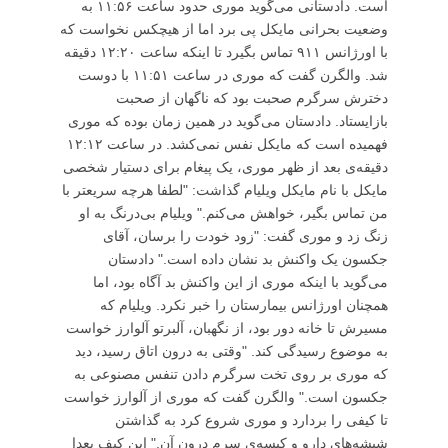
است. دادستانی می‌گوید موری حدود ساعت ۱۱:۵۶ به
وضعیت بحرانی مایکل پی برد اما از هیچکس نخواست که
با اورژانس ۹۱۱ تماس بگیرد تا اینکه ساعت ۱۲:۲۰ دقیقه
شد. والگرن گفت که موری در ساعت ۱۱:۵۱ با دوست
دخترش سرگرم صحبت بود که ناگهان از صحبت
بازایستاد. دادستان می‌گوید در همین زمان بوده که موری
فهمیده است که مایکل نفس نمی‌کشد. در ساعت ۱۲:۱۲
دقیقه‌‌ی بعد از ظهر موری، یک پیغام برای دستیار شخصی
مایکل با نام مایکل ویلیام گذاشت: "لطفا هرچه سریعتر با
من تماس بگیر، خواهش می‌کنم." ویلیام بی‌درنگ به او
زنگ زد و موری گفت: "زود خودت را برسان، آقای
جکسون یک واکنش بد نشان داده است." دادستان
می‌گوید با اینکه موری از این واکنش بد آگاه بود، اما
همچنان اورژانس بیمارستان را خبر نکرد. ویلیام که
مسیرش تا خانه دور بود، از نگهبان، آلبرتو آلوارز خواست
به موضوع رسیدگی کند. "وقتی به درون اتاق رسید، دید
که موری بر روی تخت سرگرم دادن تنفس مصنوعی به
جکسون است." والگرن گفت که موری از آلوارز خواست
تا کیفی را بردارد و موری شروع کرد به گذاشتن
شیشه‌های دارو و کیسه‌ی سرم درون آن." این کیف بعدا