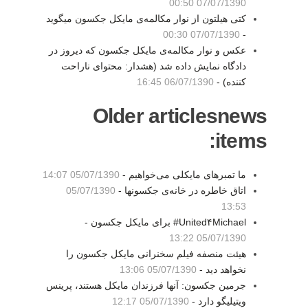
07/07/1390 00:50
کتی هیلتون از نوار مکالمه‌ی مایکل جکسون میگوید
07/07/1390 00:30
-
عکس و نوار مکالمه‌ی مایکل جکسون که دیروز در
دادگاه نمایش داده شد (هشدار: محتوای ناراحت
کننده) -
06/07/1390 16:45
Older articlesnews
items:
ما تمبرهای مایکلی می‌خواهیم -
05/07/1390 14:07
اتاق خاطره در خانه‌ی جکسونها -
05/07/1390
13:53
United۴Michael# برای مایکل جکسون -
05/07/1390 13:22
هیئت منصفه فیلم سخنرانی مایکل جکسون را
نخواهد دید -
05/07/1390 13:06
جرمین جکسون: آنها فرزندان مایکل هستند، پرینس
ویتیلیگو دارد -
05/07/1390 12:17