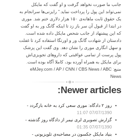
جانب ما صورت نخواهد گرفت و او گفت که مایکل
نمی‌تواند این پول را پرداخت نماید." رایزنی‌ها سرانجام به
یک حقوق ثابت ماهانه‌ی ۱۵۰ هزار دلاری ختم شد. موری
در ابتدا از قبول آن سر باز زد تا اینکه گانگ ور به او گفت
که این پیشنهاد از جانب شحص مایکل داده شده است.
دادستان از شهادت گانگ ور و اورتگا استفاده کرد تا غفلت
و سهل انگاری موری را نشان دهد. وی گفت این پزشک
پول پرست از تمامی عواقبتی که داروهای تجویزی‌اش
برای مایکل به همراه آورده بود، کاملا آگاه بوده است.
منبع: eMJey.com / AP / CNN / CBS News / ABC
News
Newer articles:
روز ۲ دادگاه: موری سعی کرد به خانه بازگردد -
07/07/1390 11:07
گزارش تصویری لری نیمر از دادگاه روز گذشته -
07/07/1390 01:35
بنیاد مایکل جکسون در مصاحبه‌ی تلویزیونی -