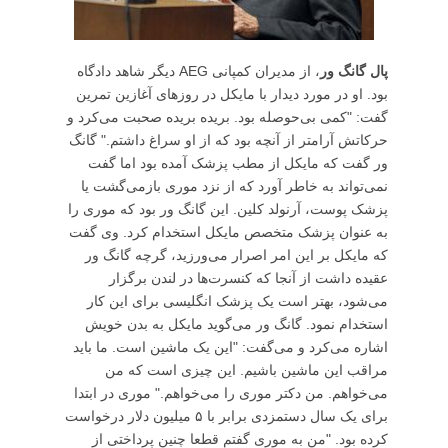
پال گانگ‌ ور
، از مدیران کمپانی AEG دیگر شاهد دادگاه
بود. او در مورد دیدار با مایکل در روزهای آغازین تمرین
گفت: "کمی بی‌حوصله بود. بریده بریده صحبت می‌کرد و
حرکاتش آرامتر از آنچه بود که از او سراغ داشتم." گانگ
ور گفت که مایکل از مطب پزشک آمده بود اما گفت
نمی‌تواند به خاطر آورد که از نزد موری بازمی‌گشت یا
پزشک پوست، آرنولد کلین. این گانگ ور بود که موری را
به عنوان پزشک متخصص مایکل استخدام کرد. وی گفت
که مایکل بر این امر اصرار می‌ورزید، گرچه گانگ ور
عقیده داشت از آنجا که کنسرت‌ها در لندن برگزار
می‌شود، بهتر است یک پزشک انگلیسی برای این کار
استخدام نمود. گانگ ور می‌گوید مایکل به بدن خویش
اشاره می‌کرد و می‌گفت: "این یک ماشین است. ما باید
مراقب این ماشین باشیم. این چیزی است که من
می‌خواهم. من دکتر موری را می‌خواهم." موری در ابتدا
برای یک سال دستمزدی برابر با ۵ میلیون دلار درخواست
کرده بود. "من به موری گفتم قطعا چنین پرداختی از