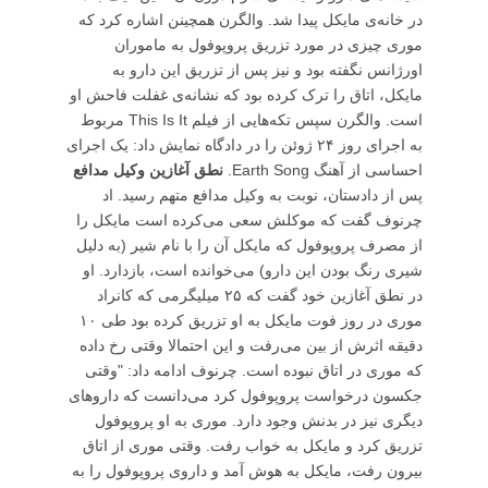
در خانه‌ی مایکل پیدا شد. والگرن همچینن اشاره کرد که
موری چیزی در مورد تزریق پروپوفول به ماموران
اورژانس نگفته بود و نیز پس از تزریق این دارو به
مایکل، اتاق را ترک کرده بود که نشانه‌ی غفلت فاحش او
است. والگرن سپس تکه‌هایی از فیلم This Is It مربوط
به اجرای روز ۲۴ ژوئن را در دادگاه نمایش داد: یک اجرای
احساسی از آهنگ Earth Song.
نطق آغازین وکیل مدافع
پس از دادستان، نوبت به وکیل مدافع متهم رسید. اد
چرنوف گفت که موکلش سعی می‌کرده است مایکل را
از مصرف پروپوفول که مایکل آن را با نام شیر (به دلیل
شیری رنگ بودن این دارو) می‌خوانده است، بازدارد. او
در نطق آغازین خود گفت که ۲۵ میلیگرمی که کانراد
موری در روز فوت مایکل به او تزریق کرده بود طی ۱۰
دقیقه اثرش از بین می‌رفت و این احتمالا وقتی رخ داده
که موری در اتاق نبوده است. چرنوف ادامه داد: "وقتی
جکسون درخواست پروپوفول کرد می‌دانست که داروهای
دیگری نیز در بدنش وجود دارد. موری به او پروپوفول
تزریق کرد و مایکل به خواب رفت. وقتی موری از اتاق
بیرون رفت، مایکل به هوش آمد و داروی پروپوفول را به