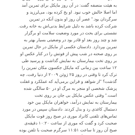
به هیئت منصفه گفت: در آن روز مایکل برای تمرین آمد
اما اصلا حالش خوب نبود. او یخ کرده بود، می‌لرزید و
سرگردان بود." عصر آن روز او بدون آنکه در تمرین
شرکت کرده باشد به دلیل شرایط بدنی‌اش به خانه رفت.
نشستی برای بحث در مورد وضعیت سلامت او برگزار
شد و چند روز بعد او قادر بود در وضعیتی بسیار بهتر به
تمرین بپردازد. دادستان عکسی از مایکل در حال تمرین
بر روی صحنه در شب پیش از فوتش را در کنار عکس او
بر روی تخت بیمارستان به نمایش گذاشت و پرسید طی
۱۲ ساعت بین زمانی که مایکل جکسون مکان تمرین را
ترک کرد تا وقتی در روز ۲۵ ژوئن ۲۰۰۹ از دنیا رفت، چه
گذشت؟ "از شواهد و قراین برمی‌آید که عملکرد و غفلت
پزشک شخصی او منجر به مرگ او در ۵۰ سالگی شده
است." وقتی عکس مایکل بی جان بر روی تخت
بیمارستان به نمایش درآمد، خواهران مایکل بین خود
دستمال کاغذی رد و بدل کردند. دادستان سپس در مورد
تماس‌های تلفنی کانراد موری در صبح روز فوت مایکل
صحبت کرد و گفت که موری از ساعت ۱۰:۲۰ دقیقه‌ی
صبح آن روز تا ساعت ۱۱:۵۱ سرگرم صحبت با تلفن بوده