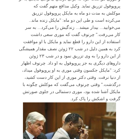
پروپوفول تزریق نماید. وکیل مدافع متهم گفت که
موکلش به مدت دو ماه به مایکل پروپوفول تزریق
می‌کرده است و طی این دو ماه: "مایکل زنده ماند..
می‌خوابید... بیدار میشد... زندگیش را می‌کرد... به سر
کار می‌رفت." چرنوف گفت که موری سعی داشت
استفاده از این دارو را قطع نماید و مایکل با او موافقت
کرد به همین دلیل در شب ۲۲ ژوئن نصف مقدار همیشگی
از این دارو را به وی تزریق نمود و در شب ۲۳ ژوئن
داروهای دیگری به جز پروپوفول به او داد. چرنوف اظهار
کرد: "مایکل جکسون وقتی موری به او پروپوفول میداد،
از دنیا نرفت. وقتی دکتر موری از این کار دست کشید،
درگذشت." وقتی چرنوف می‌گفت که موکلش چگونه با
مایکل آشنا شده بود، موری دستمالی در جلوی صورتش
گرفت و اشکش را پاک کرد.