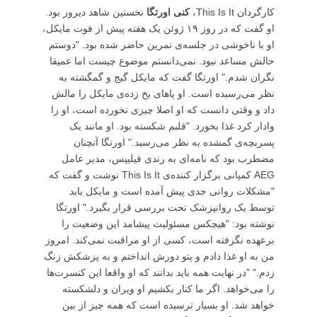
کارگردان This Is It،
کنی اورتگا
نخستین شاهد دیروز بود.
او گفت که در روز ۱۹ ژوئن یک هفته پیش از فوت مایکل،
او با ناخوشی در جلسه‌ی تمرین حاضر شده بود. "دوستم
حالش مساعد نبود. نمی‌دانستم موضوع چیست اما عمیقا
نگران شدم." اورتگا گفت که مایکل گیج و گمگشته به
نظر می‌رسیده است. او پاهای یخ زده‌ی مایکل را مالش
داد و وقتی دانست که او اصلا چیزی نخورده است، او را
وادار کرد غذا بخورد. "قلبم شکسته بود. او مانند یک
پسربچه‌ی گمشده به نظر می‌رسید." اورتگا آنچنان
مضطرب بود که نامه‌ای به رندی فیلیپس، مدیر عامل
AEG کمپانی برگزار کننده‌ی This Is It نوشت و گفت که
"مشکلات روانی جدی پیش آمده است و مایکل باید
توسط یک روانپزشک تحت بررسی قرار بگیرد." اورتگا
نوشته بود: "هیچکس مسئولیت پیشامد این وضعیت را
برعهده نگرفته است، کسی از او مراقبت نمی‌کند. امروز
من به او غذا دادم و پتو دورش انداختم و به پزشکش زنگ
زدم." "در نهایت همه باید بدانند که او واقعا این کنسرت‌ها
را می‌خواهد. اگر ما کنار بکشیم او ویران و دلشکسته
خواهد شد. او بسیار ترسیده است که همه چیز از بین