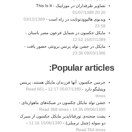
تصاویر طرفداران در موزاییک This Is It -
01/07/1388 20:20
ویدیوی هالیوودتونایت در راه است -
03/12/1389
23:58
مایکل جکسون در شمایل فرعون مصر باستان -
16/07/1389 12:52
مایکل در جشن تولد پرنس برونئی حضور یافت -
09/03/1386 23:36
Popular articles:
جرمین جکسون: آنها فرزندان مایکل هستند، پرینس
ویتیلیگو دارد -
05/07/1390 12:17
-
Read 661
times
جشن تولد مایکل جکسون در شبکه‌های ماهواره‌ای -
Read 368 times
-
09/06/1390 14:35
پشت صحنه‌ی تورفناناپذیر مایکل جکسون از سیرک
دو سوله (چنتل ترمبلی) -
15/06/1390 11:16
-
Read 354 times