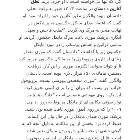
کرد که تنها می‌خواسته است با او حرف بزند.
نطق
آغازین دادستان
در ساعت ۱۲:۲۳ ظهر به وقت محلی
دادستان ویوید والگرن نطق آغازین خود را ایراد نمود. او
گفت که اعتماد بیجای مایکل جکسون به پزشکش در
نهایت منجر به مرگ وی گردید. "غفلت فاحش و سهل
انگاری پزشک موری باعث مرگ مایکل جکسون گردید. او
تمامی قوانین و اساس پزشکی را در مورد مایکل
جکسون زیر پا گذاشت." دادستان گفت که موری مقدار
زیادی از داروی پروپوفول را به مایکل جکسون تزریق کرد
تا او بتواند بخوابد. انگیزه‌ی موری از این کار، دریافت
دستمزد ماهانه‌ی ۱۵۰ هزار دلاری بوده است. دادستان
والگرن گفت: "موری متخصص بیهوشی نیست. پروپوفول
خواب آور نیست که بتوان آن را برای کسی تجویز کرد،
این یک داروی بیهوشی عمومی است." دادگاه همچنین
نوار صوتی مکالمه‌ای از مایکل مربوط به روز ۱۰ می
۲۰۰۹ را که بر روی آیفون موری یافت شده بود، شنید.
پزشک موری صدای مایکل را در حال بیان این کلمات
ضبط کرده بود. بخشی از این مکالمه به دلیل آنچه که به
گیجی ناشی از تحت تاثیر دارو بودن مایکل تعبیر شده
است، قابل شنیدن نیست. مایکل در این نوار صوتی با