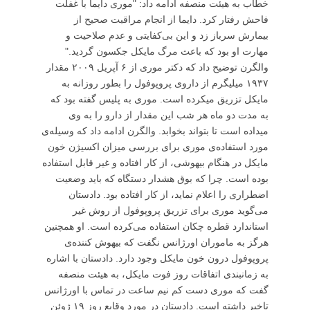
خطاب به هیئت منصفه ادامه داد: "موری دایما با غفلت
فاحش رفتار کرد. دایما از انجام مراقبت صحیح از
بیمارش سرباز زد و این بی‌کفایتی و عدم صلاحیت و
مهارت او بود که باعث مرگ مایکل جکسون گردید."
والگرن توضیح داد که دکتر موری از ۶ آپریل ۲۰۰۹ مقدار
۱۹۳۷ میلیگرم از داروی پروپوفول را بطور روزانه به
مایکل تزریق میکرده است. موری به پلیس گفته بود که
به مدت دو ماه هر شب این مقدار از دارو را به وی
میداده است تا بتواند بخوابد. والگرن ادامه داد که وسیله‌ی
مورد استفاده‌ی موری برای بررسی میزان اکسیژن خون
مایکل در هنگام بیهوشی، از کار افتاده و غیر قابل استفاده
بوده است. چرا که بوق هشدار دستگاه که باید وضعیت
اضطراری را اعلام نماید، از کار افتاده بود. دادستان
می‌گوید موری برای تزریق پروپوفول از روش غیر
استاندارد قطره چکان استفاده می‌کرده است. او همچنین
هرگز به ماموران اورژانس نگفت که بیهوش کننده‌ی
پروپوفول درون خون مایکل وجود دارد. دادستان با اشاره
به زمانبندی اتفاقات روز فوت مایکل، به هیئت منصفه
گفت که موری دست کم نیم ساعت در تماس با اورژانس
تاخیر داشته است. دادستان در مورد وقایع روز ۱۹ ژوئن