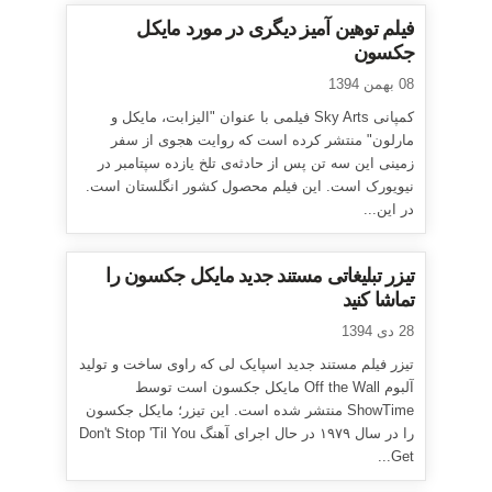
فیلم توهین آمیز دیگری در مورد مایکل
جکسون
08 بهمن 1394
کمپانی Sky Arts فیلمی با عنوان "الیزابت، مایکل و
مارلون" منتشر کرده است که روایت هجوی از سفر
زمینی این سه تن پس از حادثه‌ی تلخ یازده سپتامبر در
نیویورک است. این فیلم محصول کشور انگلستان است.
در این...
تیزر تبلیغاتی مستند جدید مایکل جکسون را
تماشا کنید
28 دی 1394
تیزر فیلم مستند جدید اسپایک لی که راوی ساخت و تولید
آلبوم Off the Wall مایکل جکسون است توسط
ShowTime منتشر شده است. این تیزر؛ مایکل جکسون
را در سال ۱۹۷۹ در حال اجرای آهنگ Don't Stop 'Til You
Get...