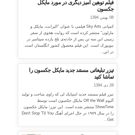
فیلم توهین آمیز دیگری در مورد مایکل
جکسون
08 بهمن 1394
کمپانی Sky Arts فیلمی با عنوان "الیزابت، مایکل و
مارلون" منتشر کرده است که روایت هجوی از سفر
زمینی این سه تن پس از حادثه‌ی تلخ یازده سپتامبر در
نیویورک است. این فیلم محصول کشور انگلستان است.
در این...
تیزر تبلیغاتی مستند جدید مایکل جکسون را
تماشا کنید
28 دی 1394
تیزر فیلم مستند جدید اسپایک لی که راوی ساخت و تولید
آلبوم Off the Wall مایکل جکسون است توسط
ShowTime منتشر شده است. این تیزر؛ مایکل جکسون
را در سال ۱۹۷۹ در حال اجرای آهنگ Don't Stop 'Til You
Get...