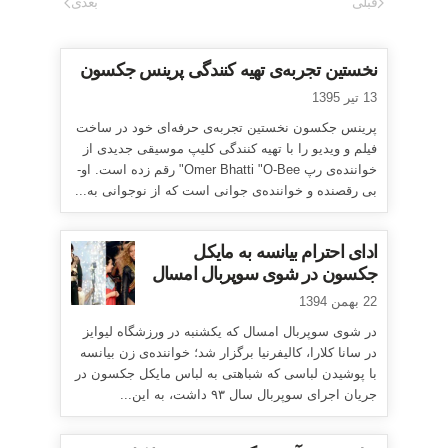
قبلی
بعدی
نخستین تجربه‌ی تهیه کنندگی پرینس جکسون
13 تیر 1395
پرینس جکسون نخستین تجربه‌ی حرفه‌ای خود در ساخت
فیلم و ویدیو را با تهیه کنندگی کلیپ موسیقی جدیدی از
خواننده‌ی رپ Omer Bhatti "O-Bee" رقم زده است. او-
بی رقصنده و خواننده‌ی جوانی است که از نوجوانی به...
ادای احترام بیانسه به مایکل
جکسون در شوی سوپربال امسال
22 بهمن 1394
در شوی سوپربال امسال که یکشنبه در ورزشگاه لیوایز
در سانا کلارا، کالیفرنیا برگزار شد؛ خواننده‌ی زن بیانسه
با پوشیدن لباسی که شباهتی به لباس مایکل جکسون در
جریان اجرای سوپربال سال ۹۳ داشت، به این...