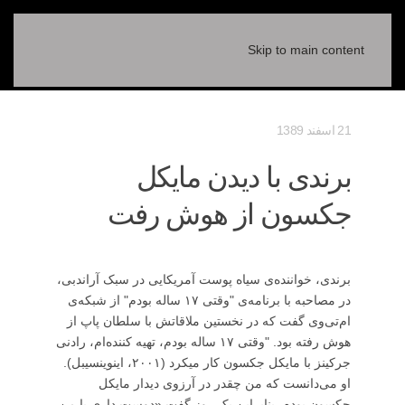
Skip to main content
21 اسفند 1389
برندی با دیدن مایکل
جکسون از هوش رفت
برندی، خواننده‌ی سیاه پوست آمریکایی در سبک آراندبی،
در مصاحبه با برنامه‌ی "وقتی ۱۷ ساله بودم" از شبکه‌ی
ام‌تی‌وی گفت که در نخستین ملاقاتش با سلطان پاپ از
هوش رفته بود. "وقتی ۱۷ ساله بودم، تهیه کننده‌ام، رادنی
جرکینز با مایکل جکسون کار میکرد (۲۰۰۱، اینوینسیبل).
او می‌دانست که من چقدر در آرزوی دیدار مایکل
جکسون بودم. بنابراین یک روز گفت «دوست داری با من