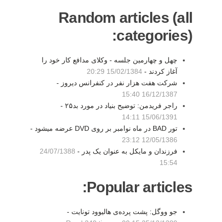
Random articles (all
categories):
چهل و چهارمین جلسه - وکلای مدافع کار خود را
آغاز کردند -
15/02/1384 20:29
شرکت هفت هزار نفر در کنفرانس دیروز -
16/12/1387 15:40
راجر فریدمن: توضیح بنیاد در مورد بد۲۵ -
15/06/1391 14:11
تور BAD در ماه نوامبر بر روی DVD عرضه میشود -
12/05/1386 23:12
فرزندان و مایکل به عنوان یک پدر -
24/07/1388
15:54
Popular articles:
جو ووگل: پشت پرده‌ی هالیوود تونایت -