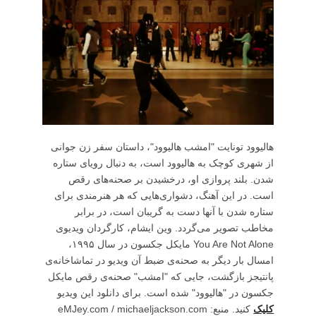
هالیوود تونایت "امشب هالیوود"، داستان سفر زن جوانی
از شهری کوچک به هالیوود است، به دنبال رویای ستاره
شدن. بلند پروازی او، درخشیدن بر صحنه‌های رقص
است. در این آهنگ، دشواری‌هایی که هر هنرمندی برای
ستاره شدن با آنها دست به گریبان است، در برابر
مخاطب تصویر می‌گردد. وین ایشام، کارگردان ویدیوی
You Are Not Alone مایکل جکسون در سال ۱۹۹۵،
امسال بار دیگر به صحنه‌ی ضبط آن ویدیو در تماشاخانه‌ی
پانتیجز بازگشت، جایی که "امشب" صحنه‌ی رقص مایکل
جکسون در "هالیوود" شده است. برای دانلود این ویدیو
کلیک
کنید. منبع: eMJey.com / michaeljackson.com