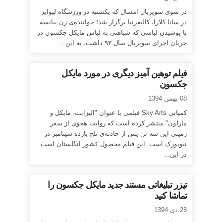
در شوی سوپربال امسال که یکشنبه در ورزشگاه لیوایز
در سانا کلارا، کالیفرنیا برگزار شد؛ خواننده‌ی زن بیانسه
با پوشیدن لباسی که شباهتی به لباس مایکل جکسون در
جریان اجرای سوپربال سال ۹۳ داشت، به این...
فیلم توهین آمیز دیگری در مورد مایکل
جکسون
08 بهمن 1394
کمپانی Sky Arts فیلمی با عنوان "الیزابت، مایکل و
مارلون" منتشر کرده است که روایت هجوی از سفر
زمینی این سه تن پس از حادثه‌ی تلخ یازده سپتامبر در
نیویورک است. این فیلم محصول کشور انگلستان است.
در این...
تیزر تبلیغاتی مستند جدید مایکل جکسون را
تماشا کنید
28 دی 1394