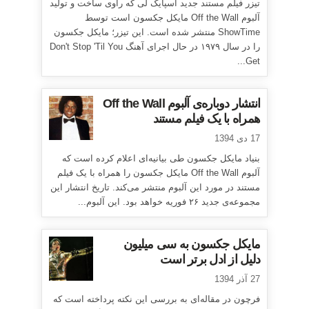
تیزر فیلم مستند جدید اسپایک لی که راوی ساخت و تولید
آلبوم Off the Wall مایکل جکسون است توسط
ShowTime منتشر شده است. این تیزر؛ مایکل جکسون
را در سال ۱۹۷۹ در حال اجرای آهنگ Don't Stop 'Til You
Get...
انتشار دوباره‌ی آلبوم Off the Wall
همراه با یک فیلم مستند
17 دی 1394
بنیاد مایکل جکسون طی بیانیه‌ای اعلام کرده است که
آلبوم Off the Wall مایکل جکسون را همراه با یک فیلم
مستند در مورد این آلبوم منتشر می‌کند. تاریخ انتشار این
مجموعه‌ی جدید ۲۶ فوریه خواهد بود. این آلبوم...
مایکل جکسون به سی میلیون
دلیل از ادل برتر است
27 آذر 1394
فرچون در مقاله‌ای به بررسی این نکته پرداخته است که