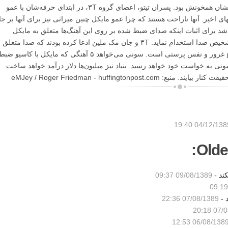
آمریکایی اهل نیوجرسی، نزدیکتر از اقوام و خویشان همخونش بود. پسران تیتو، اعضای گروه ۳T، در ابتدای حرفه‌شان با عمو
ای اخیر. آنها ناراحت هستند که چرا عمو مایکل چنین میراثی نیز برای آنها بر جا
 برای اثبات اینکه صدای ضبط شده بر روی این آهنگ‌ها متعلق به مایکل
جکسون است (ثابت شده که هست) متخصص تشخیص صدا استخدام نماید. ۳T و جان مک ملین ادعا کرده بودند که صدا متعل
یک مقلد است. ماجرا بر سر پول نیست، موضوع غرور و نفس پرستی است. سونی می‌خواهد ۵ آهنگی که مایکل با کاسیو ض
نی به خواست خود خواهد رسید. بنیاد نیز میلیون‌ها دلار درآمد خواهد ساخت.
eMJey / Roger Friedman - huffingtonpos
04/12/1389 19:
Olde
کند -
09/08/1389 09:37
 -
07/08/1389 22:36
07/08/
06/08/1389 12:5