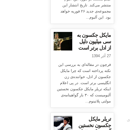
منتشر می‌کند. تاریخ انتشار این
مجموعه‌ی جدید ۲۶ فوریه خواهد
بود. این آلبوم...
مایکل جکسون به
سی میلیون دلیل
از ادل برتر است
27 آذر 1394
فرچون در مقاله‌ای به بررسی این
نکته پرداخته است که چرا مایکل
جکسون از ادل، خواننده‌ی زن
انگلیسی برتر است. در پی اعلام
اینکه تریلر مایکل جکسون نخستین
آلبومیست که ۳۰ بار گواهینامه‌ی
مولتی پلاتینوم...
تریلر مایکل
ی
جکسون نخستین