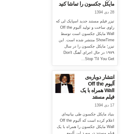
مایکل جکسون را تماشا کنید
28 دی 1394
تیزر فیلم مستند جدید اسپایک لی که
راوی ساخت و تولید آلبوم Off the
Wall مایکل جکسون است توسط
ShowTime منتشر شده است. این
تیزر؛ مایکل جکسون را در سال
۱۹۷۹ در حال اجرای آهنگ Don't
Stop 'Til You Get...
انتشار دوباره‌ی
آلبوم Off the
Wall همراه با یک
فیلم مستند
17 دی 1394
بنیاد مایکل جکسون طی بیانیه‌ای
اعلام کرده است که آلبوم Off the
Wall مایکل جکسون را همراه با یک
فیلم مستند در مورد این آلبوم