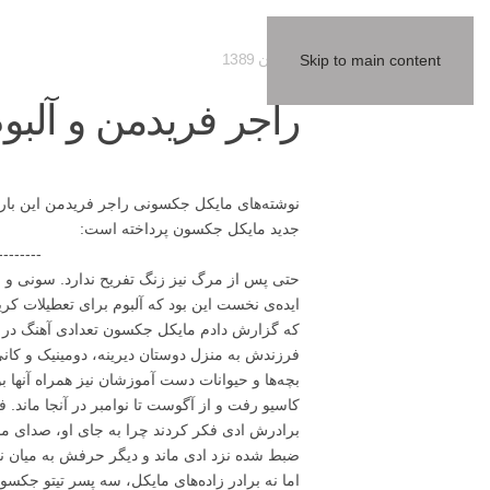
09 آبان 1389
Skip to main content
راجر فریدمن و آلب
نوشته‌های مایکل جکسونی راجر فریدمن این بار د
جدید مایکل جکسون پرداخته است:
--------
حتی پس از مرگ نیز زنگ تفریح ندارد. سونی و بن
ایده‌ی نخست این بود که آلبوم برای تعطیلات کر
فرزندش به منزل دوستان دیرینه، دومینیک و کان
بچه‌ها و حیوانات دست آموزشان نیز همراه‌ آنها 
کاسیو رفت و از آگوست تا نوامبر در آنجا ماند. ف
برادرش ادی فکر کردند چرا به جای او، صدای مای
ضبط شده نزد ادی ماند و دیگر حرفش به میان نی
اما نه برادر زاده‌های مایکل، سه پسر تیتو جکسون