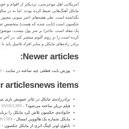
مایکل آهنگ‌هایی ضبط کرده بودند. اما نه در ساله
نگذاشته است. طی هفته‌های اخیر سونی مجبور شد
کرده است را بر روی آلبوم منتشر کند. در آخر سو
برادر زاده‌های مایکل و سایر افراد فامیل باید با حقیقت کنار بیایند. منبع: t.com
Newer articles:
پوزش بابت قطعی چند ساعته در سایت -
40
r articlesnews items:
برادرزاده‌ی مایکل در تئاتر عمویش بازی می
فیلم تریلر ساخته می‌شود؟ -
09/08/1389 09:19
خانواده‌ی جکسون تلاش کرد مایکل را برباید
مایکل شماره یک هالووین امسال -
1389 20:18
تابلوی لوتر کینگ اثری از مایکل جکسون -
3