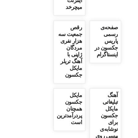
اینترنت
میچرخد
صفحه‌ی
رقص
رسمی
جمعیت سه
پاریس
هزار نفری
جکسون در
مردگان
اینستاگرام
ژاپنی با
آهنگ تریلر
مایکل
جکسون
آهنگ
مایکل
تبلیغاتی
جکسون
مایکل
همچنان
جکسون
پردرآمدترین
برای
است
نوشابه‌ی
پپسی روی