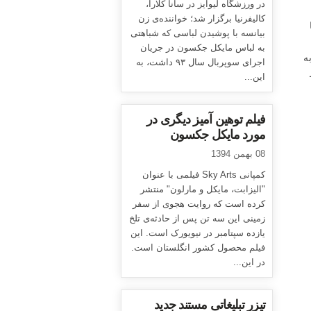
در ورزشگاه لیوایز در سانا کلارا،
کالیفرنیا برگزار شد؛ خواننده‌ی زن
بیانسه با پوشیدن لباسی که شباهتی
به لباس مایکل جکسون در جریان
ق به
اجرای سوپربال سال ۹۳ داشت، به
بط
این...
فیلم توهین آمیز دیگری در
مورد مایکل جکسون
08 بهمن 1394
کمپانی Sky Arts فیلمی با عنوان
"الیزابت، مایکل و مارلون" منتشر
کرده است که روایت هجوی از سفر
زمینی این سه تن پس از حادثه‌ی تلخ
یازده سپتامبر در نیویورک است. این
فیلم محصول کشور انگلستان است.
در این...
تیزر تبلیغاتی مستند جدید