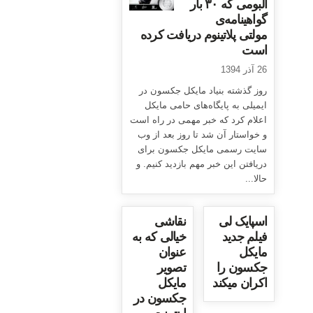
آلبومی که ۳۰ بار
گواهینامه‌ی
مولتی پلاتینوم دریافت کرده
است
26 آذر 1394
روز گذشته بنیاد مایکل جکسون در
ایمیلی به پایگاه‌های حامی مایکل
اعلام کرد که خبر مهمی در راه است
و خواستار آن شد تا روز بعد از وب
سایت رسمی مایکل جکسون برای
دریافتن این خبر مهم بازدید کنیم. و
حالا...
اسپایک لی
نقاشی
فیلم جدید
خیالی که به
مایکل
عنوان
جکسون را
تصویر
اکران میکند
مایکل
جکسون در