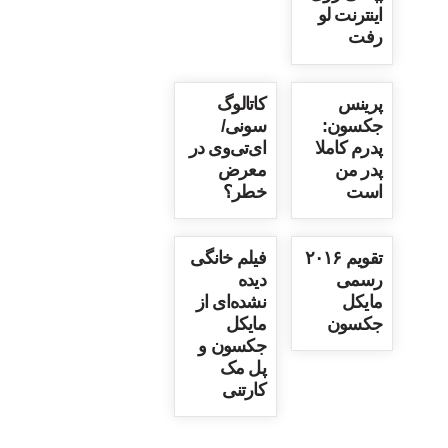
اینترنت لو
رفت
پرینس
کاتالوگ
جکسون:
سونی/
پدرم کاملا
ای‌تی‌وی در
پدر من
معرض
است
خطر؟
تقویم ۲۰۱۶
فیلم خانگی
رسمی
دیده
مایکل
نشده‌ای از
جکسون
مایکل
جکسون و
پل مک
کارتنی