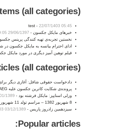
tems (all categories):
test -
22/07/1403 05:45
خبرهای مایکل جکسون -
29/06/1397 19:05
نخستین تجربه‌ی تهیه کنندگی پرینس جکسو
ادای احترام بیانسه به مایکل جکسون در 
فیلم توهین آمیز دیگری در مورد مایکل جک
les (all categories):
دادخواست حقوقی شافل: آغازی دیگر برا
پرونده‌ی شکایت کاترین جکسون علیه AEG در دستان هیئت منصفه -
وزلی اسنایپز: مایکل فرشته بود -
1/1389 11:15
8 شهريور 1382 – مراسم تولد 11 شهريور از اينترنت پخش خواهد شد -
سیزدهمین زادروز پاریس -
03/12/1389 22:03
Popular articles: