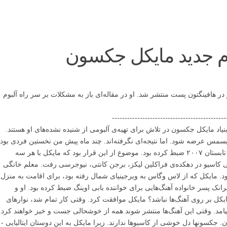
وم جدید مایکل جکسون
ر هافینگتون پست منتشر شد. او در مقاله‌ای باز به مشکلات بر سر راه آلبوم
---------------------------------------------
یاد مایکل جکسون در تلاش برای تهیه‌ی آلبومی از شنیده نشده‌های او هستند.
یسمس عرضه شود. اما نتیجه‌ای نگرفته‌‌اند. چند ماه پیش من نخستین فردی بود
که گزارش دادم مایکل جکسون تعدادی آهنگ در تابستان ۲۰۰۷ ضبط کرده بود. موضوع از این قرار بود که مایکل با هر سه
ی کاسیو در دهکده‌ی فراکلین لیکز، برجن کانتی، نیوجرسی رفت. معلم خانگی
بود. مایکل که از لاس وگاس به ویرجینیای شمال رفته بود، برای اقامت به منزل
رانک پسر خانواده آهنگ‌هایی برای خواننده بابی اوینگ ضبط کرده بود. او و
کل بر روی آهنگ‌ها نباشد؟ مایکل موافقت کرد. وقتی کار تمام شد، نوارهای
امد. وقتی این آهنگ‌ها منتشر شوند همه از خوشحالی جست و خیز خواهند کرد.
. جکسونها دل خوشی از کاسیوها ندارند. زیرا مایکل به این دوستان ایتالیایی -