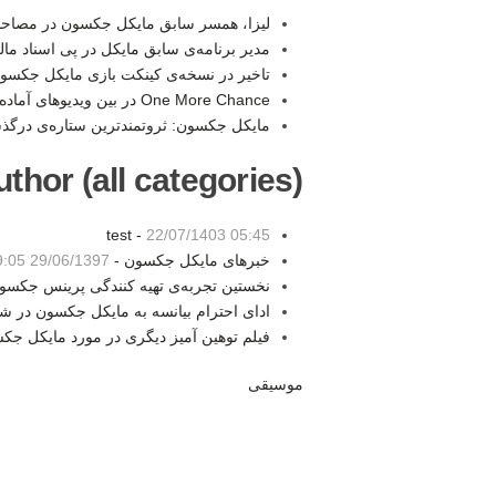
لیزا، همسر سابق مایکل جکسون در مصاحبه
مدیر برنامه‌ی سابق مایکل در پی اسناد ما
تاخیر در نسخه‌ی کینکت بازی مایکل جکسو
One More Chance در بین ویدیوهای آماده‌ی انتشار -
مایکل جکسون: ثروتمندترین ستاره‌‌ی درگذ
thor (all categories):
test -
22/07/1403 05:45
خبرهای مایکل جکسون -
29/06/1397 19:05
نخستین تجربه‌ی تهیه کنندگی پرینس جکسو
ادای احترام بیانسه به مایکل جکسون در 
فیلم توهین آمیز دیگری در مورد مایکل جک
موسیقی