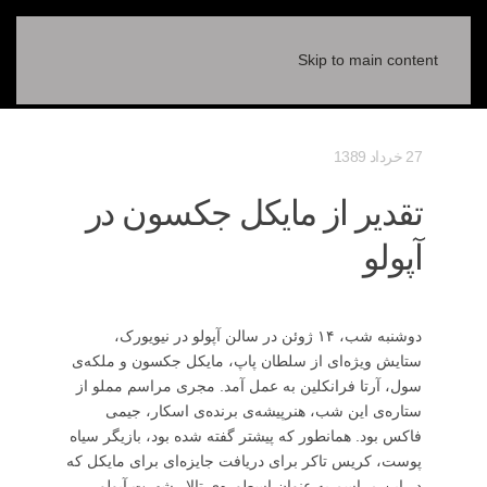
Skip to main content
27 خرداد 1389
تقدیر از مایکل جکسون در
آپولو
دوشنبه شب، ۱۴ ژوئن در سالن آپولو در نیویورک،
ستایش ویژه‌ای از سلطان پاپ، مایکل جکسون و ملکه‌ی
سول، آرتا فرانکلین به عمل آمد. مجری مراسم مملو از
ستاره‌ی این شب، هنرپیشه‌ی برنده‌ی اسکار، جیمی
فاکس بود. همانطور که پیشتر گفته شده بود، بازیگر سیاه
پوست، کریس تاکر برای دریافت جایزه‌ای برای مایکل که
در این مراسم به عنوان اسطوره‌ی تالار شهرت آپولو