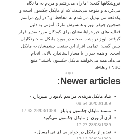
فروشگاهها گفت: "ما راه می‌رفتیم و مردم به ما نگاه
می‌کردند و متوجه می‌شدند که او مایکل جکسون است و
یکدفعه من تبدیل می‌شدم به محافظ او." در این مراسم
همچنین جنیفر لوپز و همسرش مارک آنتونی به دلیل
فعالیت‌های خیرخواهانه‌شان برای کودکان مورد تقدیر قرار
گرفتند. لوپز در پشت صحنه در مورد مایکل به خبرنگاران
چنین گفت: "تمامی افراد این صنعت چشمشان به مایکل
است. او همه چیز را با معیار استاندارد بالایی انجام
می‌داد. همه می‌خواهند مایکل جکسون باشند." منبع:
eMJey / NBC
Newer articles:
بنیاد مایکل هزینه‌ی مراسم یادبود را میپردازد -
30/03/1389 08:54
مستند مایکل جکسون و بابلز -
28/03/1389 17:43
آزی آزبورن از مایکل جکسون می‌گوید -
28/03/1389 17:27
تقدیر از مایکل در جوایز بی ای تی امسال -