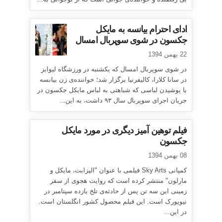
ادای احترام بیانسه به مایکل
جکسون در شوی سوپربال امسال
22 بهمن 1394
در شوی سوپربال امسال که یکشنبه در ورزشگاه لیوایز
در سانا کلارا، کالیفرنیا برگزار شد؛ خواننده‌ی زن بیانسه
با پوشیدن لباسی که شباهتی به لباس مایکل جکسون در
جریان اجرای سوپربال سال ۹۳ داشت، به این...
فیلم توهین آمیز دیگری در مورد مایکل
جکسون
08 بهمن 1394
کمپانی Sky Arts فیلمی با عنوان "الیزابت، مایکل و
مارلون" منتشر کرده است که روایت هجوی از سفر
زمینی این سه تن پس از حادثه‌ی تلخ یازده سپتامبر در
نیویورک است. این فیلم محصول کشور انگلستان است.
در این...