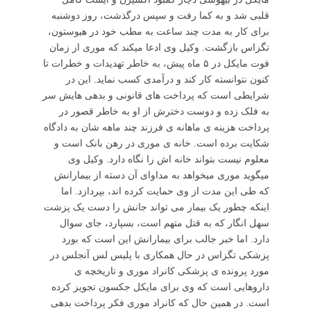
قلبی شد و به کما رفت و سپس درگذشت، روز دوشنبه
برای کار به مدت چند ساعت به مطب خود در هیوستون،
تگزاس بازگشت. وکیل وی ادعا میکند که موری از زمان
فوت مایکل در ۵ ماه پیش، به خاطر تهدیدات و خطرات تا
کنون نتوانسته کار کند و درآمدی کسب نماید. این در
شرایطی است که پرداخت های قانونی و بدهی هایش سر
به فلک زده و دوست دخترش از او به خاطر قصور در
پرداخت هزینه ی ماهانه ی فرزند چند ماهه شان به دادگاه
شکایت برده است. خانه ی موری در رهن بانک است و
معلوم نیست بتواند خانه اش را نگاه دارد. وکیل وی
میگوید موری میخواهد به مداوای آن دسته از بیمارانش
که طی این مدت از وی حمایت کرده اند، بپردازد. اما
اینکه چطور یک بیمار می تواند جانش را دست یک پزشت
سهل انگار که به قتل متهم است، بسپارد، جای سوال
دارد. اما خبر جالب برای بیمارانش این است که بورد
پزشکی تگزاس در حال همکاری با پلیس لس آنجلس در
مورد پرونده ی پزشکی کانراد موری و تاریخچه ی
داروهایی است که وی برای مایکل جکسون تجویز کرده
است. در همین حال که کانراد موری فکر پرداخت بدهی