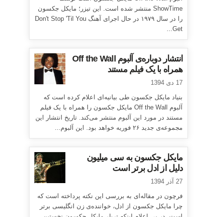
ShowTime منتشر شده است. این تیزر؛ مایکل جکسون
را در سال ۱۹۷۹ در حال اجرای آهنگ Don't Stop 'Til You
Get...
انتشار دوباره‌ی آلبوم Off the Wall
همراه با یک فیلم مستند
17 دی 1394
بنیاد مایکل جکسون طی بیانیه‌ای اعلام کرده است که
آلبوم Off the Wall مایکل جکسون را همراه با یک فیلم
مستند در مورد این آلبوم منتشر می‌کند. تاریخ انتشار این
مجموعه‌ی جدید ۲۶ فوریه خواهد بود. این آلبوم...
مایکل جکسون به سی میلیون
دلیل از ادل برتر است
27 آذر 1394
فرچون در مقاله‌ای به بررسی این نکته پرداخته است که
چرا مایکل جکسون از ادل، خواننده‌ی زن انگلیسی برتر
است. در پی اعلام اینکه تریلر مایکل جکسون نخستین