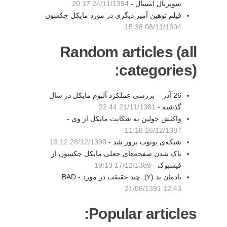
سوپربال امسال -
24/11/1394 20:17
فیلم توهین آمیز دیگری در مورد مایکل جکسون -
08/11/1394 15:38
Random articles (all
categories):
26 آذر – بررسی عملكرد آلبوم مايكل در سال
گذشته -
21/11/1381 22:44
واکنش جولین به شکایت مایکل از وی -
16/12/1387 11:18
شبکه‌ی یوتوب بروز شد -
28/12/1390 13:12
پاک شدن صفحه‌های جعلی مایکل جکسون از
فیسبوک -
17/12/1389 19:13
یادمان بد (۲): چند حقیقت در مورد BAD -
21/06/1391 12:43
Popular articles: