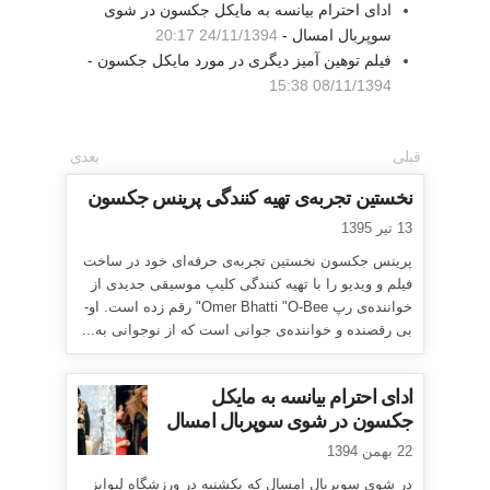
ادای احترام بیانسه به مایکل جکسون در شوی
سوپربال امسال -
24/11/1394 20:17
فیلم توهین آمیز دیگری در مورد مایکل جکسون -
08/11/1394 15:38
قبلی
بعدی
نخستین تجربه‌ی تهیه کنندگی پرینس جکسون
13 تیر 1395
پرینس جکسون نخستین تجربه‌ی حرفه‌ای خود در ساخت
فیلم و ویدیو را با تهیه کنندگی کلیپ موسیقی جدیدی از
خواننده‌ی رپ Omer Bhatti "O-Bee" رقم زده است. او-
بی رقصنده و خواننده‌ی جوانی است که از نوجوانی به...
ادای احترام بیانسه به مایکل
جکسون در شوی سوپربال امسال
22 بهمن 1394
در شوی سوپربال امسال که یکشنبه در ورزشگاه لیوایز