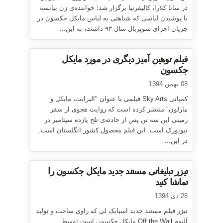
در سانا کلارا، کالیفرنیا برگزار شد؛ خواننده‌ی زن بیانسه
با پوشیدن لباسی که شباهتی به لباس مایکل جکسون در
جریان اجرای سوپربال سال ۹۳ داشت، به این...
فیلم توهین آمیز دیگری در مورد مایکل
جکسون
08 بهمن 1394
کمپانی Sky Arts فیلمی با عنوان "الیزابت، مایکل و
مارلون" منتشر کرده است که روایت هجوی از سفر
زمینی این سه تن پس از حادثه‌ی تلخ یازده سپتامبر در
نیویورک است. این فیلم محصول کشور انگلستان است.
در این...
تیزر تبلیغاتی مستند جدید مایکل جکسون را
تماشا کنید
28 دی 1394
تیزر فیلم مستند جدید اسپایک لی که راوی ساخت و تولید
آلبوم Off the Wall مایکل جکسون است توسط