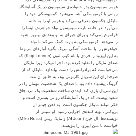
هومر سیمپسون پدر خانواده‌ی سیمپسون در یک آسایشگاه
روانی با کومپوسکی آشنا می‌شود. کومپوسکی خود را
مایکل جکسون معرفی می‌کند و هومر او را به خانه
می‌آورد. در خانه، بارت سیمپسون تولد خواهرش لیسا را
فراموش می‌کند و برای جبرای به او وعده‌ی بهترین هدیه
را می‌دهد. کومپوسکی به بارت کمک می‌کند تا تولد
خواهرش را با ساخت آهنگی تبریک بگوید.آوازهای مربوط
به این اپیزود را فردی با نام کیپ لنون (Kipp Lennon) که
صدای مایکل را تقلید کرده بود، اجرا میکرد زیرا مایکل
می‌خواست که برادرانش را دست بیاندازد. مایکل که از
طرفداران این سریال کارتونی بود، به خالق آن مت
گرینگ پیشنهاد داده بود تا صدای یک شخصیت مهمان را در
این سریال بازی کند. ایده‌ی ساخت شخصیت یک مرد چاق
سفید پوست که در یک آسایشگاه روانی بستری است و
فکر میکند مایکل جکسون است، به ذهن جیمز ال.
بروکس، تهیه کننده‌ی اجرایی رسید. او سپس از
نویسنده‌ها، ال جین (Al Jean) و مایک ریس (Mike Reiss)
خواست تا متن اپیزود را بنویسند.