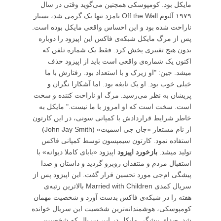
مایکل بود. کومپوسکی همچنین می‌گوید وقتی در سال
۱۹۷۹ آلبوم Off the Wall نامزد تنها یک گرمی شد، بسیار
ناراحت شده بود و این احساس واقعی مایکل بوده است.
پس از مرگ مایکل شبکه‌ی فاکس این اپیزود را دوباره
بدون هیچ تغییری پخش کرد. فقط یک شماره تلفن که
اکنون یک شماره‌ی واقعی است باید از اپیزود حذف
میشد. جین: "او زیرک و با استعداد بود. رفتارش با ما
خیلی خوب بود. او یک نابغه بود. اما آشکارا نگران و
پریشان به نظر می‌رسید. مرگ او ناراحت کننده و سخت
است. سخت است که او امروز با ما نیست." مایکل به
خاطر شرایط قراردادش با کمپانی سونی، در این کارتون
از نام مستعار «جان جی اسمیت» (John Jay Smith)
استفاده نمود. کارتون سیمپسون توسط کمپانی فاکس
تولید میشد.
بازخورد اپیزود
اپیزود «بابای کاملا دیوانه» با
استقبال مردم و منتقدان روبرو گردید و داستان و صدا
پیشگی ام‌جی مورد تحسین قرار گفت. این اپیزود پس از
سریال کمدی Married with Children بالاترین رتبه‌ی
هفته را در شبکه‌ی فاکس بدست آورد و شخصیت مهمان
کومپوسکی، هوشمندانه‌ترین شخصیت این سریال خوانده
شد. صدای پیشگی مایکل در این سریال که شخصیت