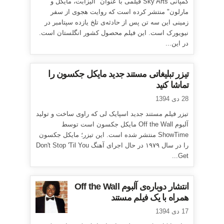
کمپانی Sky Arts فیلمی با عنوان "الیزابت، مایکل و
مارلون" منتشر کرده است که روایت هجوی از سفر
زمینی این سه تن پس از حادثه‌ی تلخ یازده سپتامبر در
نیویورک است. این فیلم محصول کشور انگلستان است.
در این...
تیزر تبلیغاتی مستند جدید مایکل جکسون را
تماشا کنید
28 دی 1394
تیزر فیلم مستند جدید اسپایک لی که راوی ساخت و تولید
آلبوم Off the Wall مایکل جکسون است توسط
ShowTime منتشر شده است. این تیزر؛ مایکل جکسون
را در سال ۱۹۷۹ در حال اجرای آهنگ Don't Stop 'Til You
Get...
انتشار دوباره‌ی آلبوم Off the Wall
همراه با یک فیلم مستند
17 دی 1394