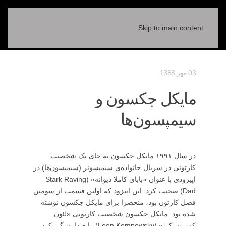
Skip to main content
03 مهر 1388
مایکل جکسون و
سیمپسون‌ها
در سال ۱۹۹۱ مایکل جکسون به جای یک شخصیت
کارتونی در سریال خانواده‌ی سیمپسونز (سیمپسون‌ها) در
اپیزودی با عنوان «بابای کاملا دیوانه» (Stark Raving
Dad) صحبت کرد. این اپیزود که اولین قسمت از سومین
فصل کارتون بود، منحصرا برای مایکل جکسون نوشته
شده بود. مایکل جکسون شخصیت کارتونی «لئون
کومپوسکی» (Leon Kompowsky) را صداپیشگی کرد.