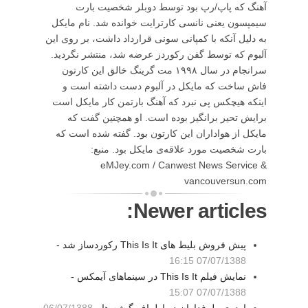
آهنگ که پاپ/رپ بود توسط دوبلر شخصیت بارت
سیمپسون یعنی نانسی کارترایت خوانده شد. نام مایکل
به دلیل آنکه با کمپانی سونی قرارداد داشت، بر روی این
آلبوم که توسط گفن رکوردز عرضه شد، منتشر نگردید.
سرانجام در سال ۱۹۹۸ مت گرینگ خالق این کارتون
فاش ساخت که مایکل در آلبوم دست داشته است و
اینکه هیچکس پی نبرد که آهنگ بارتمن کار مایکل است
برایش تحیر برانگیز بوده است. او همچنین گفت که
مایکل از هواداران این کارتون بود. گفته شده است که
بارت شخصیت مورد علاقه‌ی مایکل بود. منبع:
eMJey.com / Canwest News Service &
vancouversun.com
Newer articles:
پیش فروش بلیط های This Is It رکوردساز شد -
07/07/1388 16:15
نمایش فیلم This Is It در سینماهای آیمکس -
07/07/1388 15:07