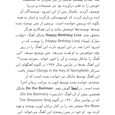
خویش را به طنز درآورده بود نیز صمیمانه و بی‌ریا
توصیف گردید. یکسال پس از این اپیزود، نویسندگان آن
ایده پردازی کردند که کومپوسکی بازگردد و اینبار به همه
بگوید که پرینسِ خواننده است. پرینس از متن نوشته شده
توسط نویسنده‌ها خوشش نیامد و این همکاری هرگز
محقق نشد.
Happy Birthday Lisa
مایکل آهنگ «تولدت
مبارک لیسا» (Happy Birthday Lisa) را نوشت که در
اپیزود اجرا شد. در این اپیزود بارت این آهنگ را در روز
تولد خواهرش به او هدیه می‌دهد. جین توضیح میدهد: "این
آهنگ را مایکل نوشت و آن را لنون خواند، متوجه شدید؟"
این آهنگ بعدها در مارس سال ۱۹۹۷ در آلبوم آهنگهای این
سریال (Songs in the Key of Springfield) انتشار یافت.
این آهنگ توسط مایکل نیز خوانده شده است که از
نسخه‌ی خوانده شده توسط لنون به مراتب زیباتر اجرا
شده است. در
اینجا
گوش دهید.
Do the Bartman
مایکل
همچنین پیش از آن آهنگ «بارتمن» (Do the Bartman)
که در نوامبر سال ۱۹۹۰ در آلبوم The Simpsons Sing
the Blues منتشر شد را در کنار برایان لورن نوشته و تهیه
کرده بود. او خود در پس زمینه‌ی این آهنگ می‌خواند. این