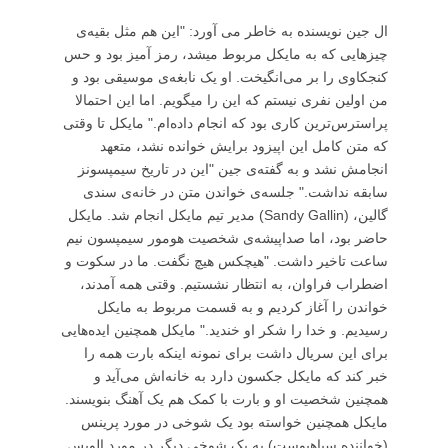
ال جین نویسنده به خاطر می آورد: "این هم مثل بقیه‌ی
چیزهایی که به مایکل مربوط میشد، رمز آمیز بود و حس
کنجکاوی را بر می‌انگیخت. او یک نابغه‌ی موسیقی بود و
من اولین نفری نیستم که این را می‎گویم. اما این احتمالا
پراسترس‌ترین کاری بود که انجام داده‌ام." مایکل تا وقتی
که متن کامل این اپیزود برایش خوانده نشد، متعهد
انجامش نشد و به گفته‌ی جین "این در تاریخ سیمپسونز
سابقه نداشت." جلسه‌ی خواندن متن در خانه‌ی سندی
گالین، (Sandy Gallin) مدیر تیم مایکل انجام شد. مایکل
حاضر بود، اما صداپیشه‌ی شخصیت هومور سیمپسون نیم
ساعت تاخیر داشت. "هیچکس هیچ نگفت. ما در سکوت و
اضطراب فراوان، به انتظار نشستیم. وقتی همه آمدند،
خواندن را آغاز کردیم و به قسمت مربوط به مایکل
رسیدیم. و خدا را شکر او خندید." مایکل همچنین ایده‌هایی
برای این سریال داشت برای نمونه اینکه بارت همه را
خبر کند که مایکل جکسون دارد به خانه‌اش می‌آید و
همچنین شخصیت او و بارت با کمک هم یک آهنگ بنویسند.
مایکل همچنین خواسته بود یک شوخی در مورد پرینس
(خواننده سیاهپوست) به یک شوخی دیگر در مورد الویس