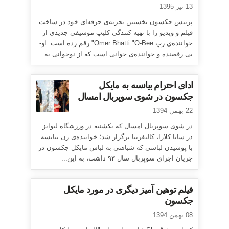
13 تیر 1395
پرینس جکسون نخستین تجربه‌ی حرفه‌ای خود در ساخت
فیلم و ویدیو را با تهیه کنندگی کلیپ موسیقی جدیدی از
خواننده‌ی رپ Omer Bhatti "O-Bee" رقم زده است. او-
بی رقصنده و خواننده‌ی جوانی است که از نوجوانی به...
ادای احترام بیانسه به مایکل
جکسون در شوی سوپربال امسال
22 بهمن 1394
در شوی سوپربال امسال که یکشنبه در ورزشگاه لیوایز
در سانا کلارا، کالیفرنیا برگزار شد؛ خواننده‌ی زن بیانسه
با پوشیدن لباسی که شباهتی به لباس مایکل جکسون در
جریان اجرای سوپربال سال ۹۳ داشت، به این...
فیلم توهین آمیز دیگری در مورد مایکل
جکسون
08 بهمن 1394