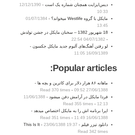
دیس‌ایزایت همچنان شماره یک است -
12/12/1390
10:33
مايكل با گروه Westlife ميخواند؟ -
01/07/1384
13:45
18 شهريور 1382 – سخنان مايکل در جشن تولدش
04/07/1382 22:54
-
لو رفتن آهنگ‌های آلبوم جدید مایکل جکسون -
16/09/1389 11:05
Popular articles:
ماهانه ۸۶ هزار دلار برای کاترین و بچه ها -
Read 370 times
-
27/06/1388 09:52
فردا مایکل در آرامش دفن میشود -
11/06/1388
Read 355 times
-
12:13
اپرا برنامه اش را به مایکل اختصاص میدهد -
Read 351 times
-
16/06/1388 11:49
دانلود تیزر فیلم This Is It -
-
23/06/1388 19:37
Read 342 times