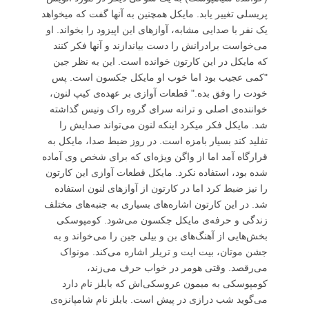
پریسلی تغییر یابد. مایکل همچنین به آنها گفت که میخواهد
یک نفر با صدایی مشابه، آوازهای این اپیزود را بخواند. او
می‌خواست برادرانش را دست بیاندازند و آنها فکر کنند
که مایکل در این کارتون خوانده است. این به نظر جین
"کمی عجیب بود اما خوب او مایکل جکسون است. پس
خودت را وفق بده." قطعات آوازی بر عهده‌ی کیپ لنون،
خواننده‌ی اصلی و ترانه سرای گروه راک ونیس گذاشته
شد. مایکل فکر میکرد اینکه لنون می‌تواند صدایش را
تفلید کند بسیار بامزه است. در روز ضبط صدا، مایکل به
قرارگاه آمد اما از واگن ویژه‌ای که برای شخص وی آماده
شده بود، استفاده نکرد. مایکل قطعات آوازی این کارتون
را نیز ضبط کرد اما در کارتون از آوازهای لنون استفاده
شد. در این کارتون اشاره‌های بسیاری به جنبه‌های مختلف
زندگی و حرفه‌ی مایکل جکسون می‌شود. کومپوسکی
بخش‌هایی از آهنگ‌های بن و بیلی جین را می‌خواند و به
جشن موتان، بیت ایت و تریلر اشاره می‌کند. مونواک
می‌رقصد. وقتی هومر در خواب حرف می‌زند،
کومپوسکی به میمون عروسکی‌اش که بابلز نام دارد
می‌گوید شب درازی در پیش است. بابلز نام شامپانزه‌ی