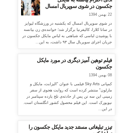
جکسون در شوی سوپربال امسال
22 بهمن 1394
در شوی سوپربال امسال که یکشنبه در ورزشگاه لیوایز
در سانا کلارا، کالیفرنیا برگزار شد؛ خواننده‌ی زن بیانسه
با پوشیدن لباسی که شباهتی به لباس مایکل جکسون در
جریان اجرای سوپربال سال ۹۳ داشت، به این...
فیلم توهین آمیز دیگری در مورد مایکل
جکسون
08 بهمن 1394
کمپانی Sky Arts فیلمی با عنوان "الیزابت، مایکل و
مارلون" منتشر کرده است که روایت هجوی از سفر
زمینی این سه تن پس از حادثه‌ی تلخ یازده سپتامبر در
نیویورک است. این فیلم محصول کشور انگلستان است.
در این...
تیزر تبلیغاتی مستند جدید مایکل جکسون را