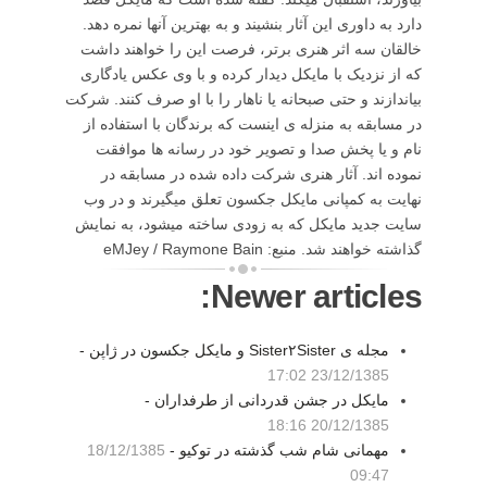
دارد به داوری این آثار بنشیند و به بهترین آنها نمره دهد.
خالقان سه اثر هنری برتر، فرصت این را خواهند داشت
که از نزدیک با مایکل دیدار کرده و با وی عکس یادگاری
بیاندازند و حتی صبحانه یا ناهار را با او صرف کنند. شرکت
در مسابقه به منزله ی اینست که برندگان با استفاده از
نام و یا پخش صدا و تصویر خود در رسانه ها موافقت
نموده اند. آثار هنری شرکت داده شده در مسابقه در
نهایت به کمپانی مایکل جکسون تعلق میگیرند و در وب
سایت جدید مایکل که به زودی ساخته میشود، به نمایش
گذاشته خواهند شد. منبع: eMJey / Raymone Bain
Newer articles:
مجله ی Sister۲Sister و مایکل جکسون در ژاپن -
23/12/1385 17:02
مایکل در جشن قدردانی از طرفداران -
20/12/1385 18:16
مهمانی شام شب گذشته در توکیو -
18/12/1385
09:47