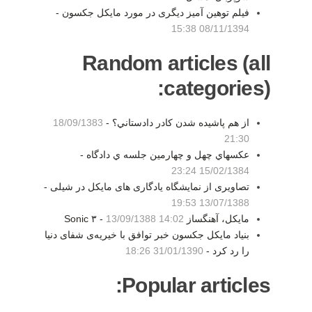
فیلم توهین آمیز دیگری در مورد مایکل جکسون -
08/11/1394 15:38
Random articles (all
categories):
از هم پاشيده شدن كادر دادستاني؟ -
18/09/1383
21:30
عكسهاي چهل و چهارمين جلسه ي دادگاه -
15/02/1384 23:24
تصاویری از نمایشگاه یادگاری های مایکل در شیلی -
13/07/1388 19:53
مایکل، آهنگساز Sonic ۳ -
13/09/1388 14:02
بنیاد مایکل جکسون خبر توافق با خیریه‌ی شفای دنیا
را رد کرد -
31/01/1390 18:26
Popular articles: