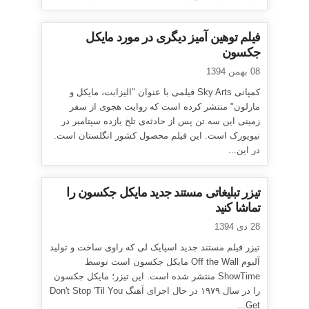
فیلم توهین آمیز دیگری در مورد مایکل
جکسون
08 بهمن 1394
کمپانی Sky Arts فیلمی با عنوان "الیزابت، مایکل و
مارلون" منتشر کرده است که روایت هجوی از سفر
زمینی این سه تن پس از حادثه‌ی تلخ یازده سپتامبر در
نیویورک است. این فیلم محصول کشور انگلستان است.
در این...
تیزر تبلیغاتی مستند جدید مایکل جکسون را
تماشا کنید
28 دی 1394
تیزر فیلم مستند جدید اسپایک لی که راوی ساخت و تولید
آلبوم Off the Wall مایکل جکسون است توسط
ShowTime منتشر شده است. این تیزر؛ مایکل جکسون
را در سال ۱۹۷۹ در حال اجرای آهنگ Don't Stop 'Til You
Get...