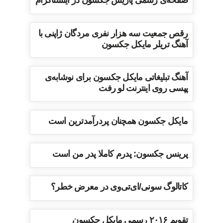
صفحه‌ی رسمی پاریس جکسون در اینستاگرام
رقص جمعیت سه هزار نفری مردگان ژاپنی با
آهنگ تریلر مایکل جکسون
آهنگ تبلیغاتی مایکل جکسون برای نوشابه‌ی
پپسی روی اینترنت لو رفت
مایکل جکسون همچنان پردرآمدترین است
پرینس جکسون: پدرم کاملا پدر من است
کاتالوگ سونی/ای‌تی‌وی در معرض خطر؟
تقویم ۲۰۱۶ رسمی مایکل جکسون