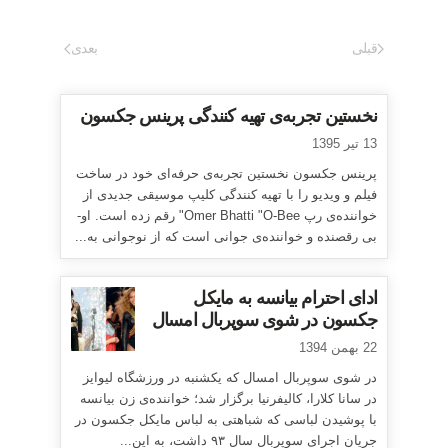
قبلی
بعدی
نخستین تجربه‌ی تهیه کنندگی پرینس جکسون
13 تیر 1395
پرینس جکسون نخستین تجربه‌ی حرفه‌ای خود در ساخت
فیلم و ویدیو را با تهیه کنندگی کلیپ موسیقی جدیدی از
خواننده‌ی رپ Omer Bhatti "O-Bee" رقم زده است. او-
بی رقصنده و خواننده‌ی جوانی است که از نوجوانی به...
ادای احترام بیانسه به مایکل
جکسون در شوی سوپربال امسال
22 بهمن 1394
در شوی سوپربال امسال که یکشنبه در ورزشگاه لیوایز
در سانا کلارا، کالیفرنیا برگزار شد؛ خواننده‌ی زن بیانسه
با پوشیدن لباسی که شباهتی به لباس مایکل جکسون در
جریان اجرای سوپربال سال ۹۳ داشت، به این...