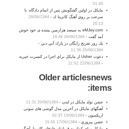
01:40
مايكل در اولين گفتگويش پس از اتمام دادگاه: با
سرعت بر روي آهنگ كاترينا ك -
28/06/1384
20:13
eMJey.com به سیصد هزارمین بیننده ی خود خوش
آمد گفت -
26/06/1384 19:48
يك روز تفريح رايگان در پارك آبي دبي -
25/06/1384 11:36
دعوت Usher از مايكل براي اجرا در كنسرت خيريه
22/06/1384 21:52
-
Older articlesnews
items:
جشن تولد مايكل در لندن -
20/06/1384 11:31
آهنگهای مایکل در آخرین مدل گوشی های سونی
اریکسون -
19/06/1384 02:37
جشن پيروزي -
17/06/1384 15:55
مايكل براي كمك به قربانيان طوفان كاترينا، آهنگ