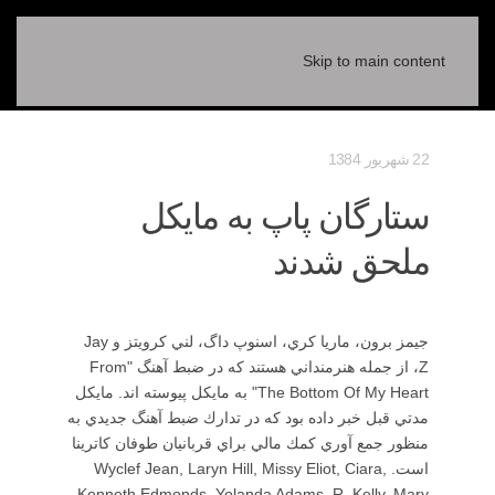
Skip to main content
22 شهریور 1384
ستارگان پاپ به مايكل
ملحق شدند
جيمز برون، ماريا كري، اسنوپ داگ، لني كرويتز و Jay
Z، از جمله هنرمنداني هستند كه در ضبط آهنگ "From
The Bottom Of My Heart" به مايكل پيوسته اند. مايكل
مدتي قبل خبر داده بود كه در تدارك ضبط آهنگ جديدي به
منظور جمع آوري كمك مالي براي قربانيان طوفان كاترينا
است. Wyclef Jean, Laryn Hill, Missy Eliot, Ciara,
Kenneth Edmonds, Yolanda Adams, R. Kelly, Mary