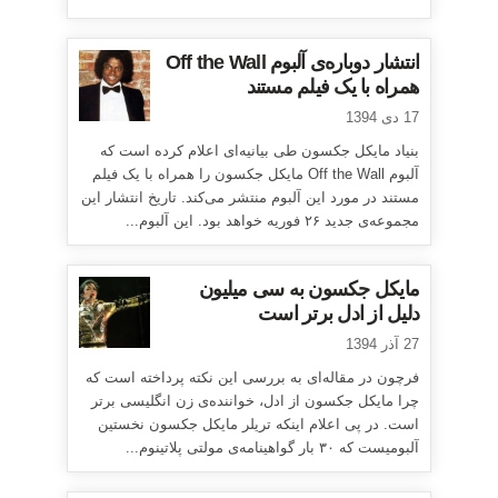
انتشار دوباره‌ی آلبوم Off the Wall
همراه با یک فیلم مستند
17 دی 1394
بنیاد مایکل جکسون طی بیانیه‌ای اعلام کرده است که
آلبوم Off the Wall مایکل جکسون را همراه با یک فیلم
مستند در مورد این آلبوم منتشر می‌کند. تاریخ انتشار این
مجموعه‌ی جدید ۲۶ فوریه خواهد بود. این آلبوم...
مایکل جکسون به سی میلیون
دلیل از ادل برتر است
27 آذر 1394
فرچون در مقاله‌ای به بررسی این نکته پرداخته است که
چرا مایکل جکسون از ادل، خواننده‌ی زن انگلیسی برتر
است. در پی اعلام اینکه تریلر مایکل جکسون نخستین
آلبومیست که ۳۰ بار گواهینامه‌ی مولتی پلاتینوم...