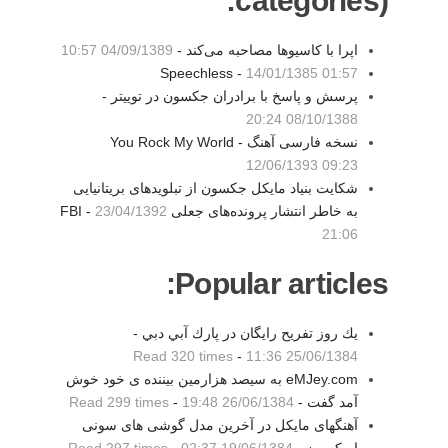
categories):
اپرا با کاسیوها مصاحبه می‌کند -
04/09/1389 10:57
Speechless -
14/01/1385 01:57
پرسش و پاسخ با برادران جکسون در توییتر -
08/10/1388 20:24
نسخه فارسی آهنگ You Rock My World -
12/06/1393 09:23
شکایت بنیاد مایکل جکسون از تبلویدهای بریتانیایی
به خاطر انتشار پرونده‌های جعلی FBI -
23/04/1392
21:06
Popular articles:
يك روز تفريح رايگان در پارك آبي دبي -
Read 320 times
-
25/06/1384 11:36
eMJey.com به سیصد هزارمین بیننده ی خود خوش
آمد گفت -
26/06/1384 19:48
-
Read 299 times
آهنگهای مایکل در آخرین مدل گوشی های سونی