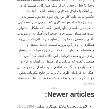
J. blige , The O'Jays, از ديگر ستارگاني هستند كه در
اين آهنگ با مايكل همكاري خواهند داشت. اما جانت
جكسون، به علت كار بر روي آلبوم جديش، نميتواند در
اين پروژه با برادرش همكاري كند. ريمون بين، سخنگوي
مايكل، در ادامه ي اظهاراتش، گفت كه مايكل اميدوار
است هنرمندان بيشتري در ضبط اين آهنگ به او بپيوندند:
"آقاي جكسون به دعوت از ساير هنرمنداني كه مايل به
همكاري با او در اين پروژه هستند، ادامه ميدهد. و
متواضعانه اميدوار است كه اين پروژه بتواند تاثير بسيار
زيادي در وضعيت قربانيان اين حادثه ايجاد كند." بين
همچنين گفت كه مايكل براي ضبط اين آهنگ به ايالات
متحده بازخواهد گشت. تمامي سود حاصل از فروش اين
آهنگ، به قربانيان طوفان كاترينا در خليج مكزيك، تعلق
خواهد گرفت. منبع: Raymon Bain - Jackson's spoke
person
Newer articles:
لايونل ريچي با مايكل همكاري ميكند -
31/06/1384