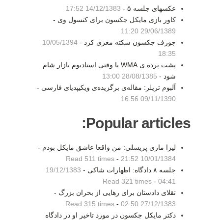
عکسهای جلسه ۵ -
14/12/1383 17:52
کاور بازی مایکل جکسون برای کنسول وی -
29/06/1389 11:20
جوزف جکسون سکته مغزی کرد -
10/05/1394
18:35
پشت پرده ی WMA یا وقتی استادیوم بازار شام
شود -
28/08/1385 13:00
آلبوم تریلر: مقاله‌ی برگزیده‌ی ویکیپدیای فارسی -
09/11/1390 16:56
Popular articles:
لیزا ماری پریسلی: من واقعا عاشق مایکل بودم -
Read 511 times
-
10/01/1384 21:52
جلسه ۸ دادگاه: اظهارات شاکی -
19/12/1383
Read 321 times
-
04:41
تقلای دادستان برای رهایی از بحران بزرگ -
Read 315 times
-
27/12/1383 02:50
دکتر مایکل جکسون در مورد تاخیر او در دادگاه