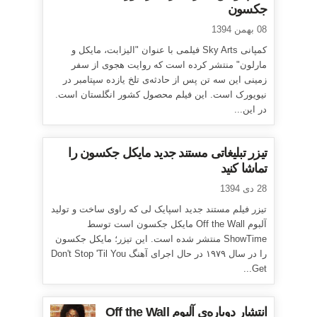
جکسون
08 بهمن 1394
کمپانی Sky Arts فیلمی با عنوان "الیزابت، مایکل و
مارلون" منتشر کرده است که روایت هجوی از سفر
زمینی این سه تن پس از حادثه‌ی تلخ یازده سپتامبر در
نیویورک است. این فیلم محصول کشور انگلستان است.
در این...
تیزر تبلیغاتی مستند جدید مایکل جکسون را
تماشا کنید
28 دی 1394
تیزر فیلم مستند جدید اسپایک لی که راوی ساخت و تولید
آلبوم Off the Wall مایکل جکسون است توسط
ShowTime منتشر شده است. این تیزر؛ مایکل جکسون
را در سال ۱۹۷۹ در حال اجرای آهنگ Don't Stop 'Til You
Get...
انتشار دوباره‌ی آلبوم Off the Wall