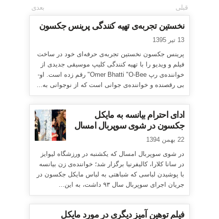
قبلی
بعدی
نخستین تجربه‌ی تهیه کنندگی پرینس جکسون
13 تیر 1395
پرینس جکسون نخستین تجربه‌ی حرفه‌ای خود در ساخت
فیلم و ویدیو را با تهیه کنندگی کلیپ موسیقی جدیدی از
خواننده‌ی رپ Omer Bhatti "O-Bee" رقم زده است. او-
بی رقصنده و خواننده‌ی جوانی است که از نوجوانی به...
ادای احترام بیانسه به مایکل
جکسون در شوی سوپربال امسال
22 بهمن 1394
در شوی سوپربال امسال که یکشنبه در ورزشگاه لیوایز
در سانا کلارا، کالیفرنیا برگزار شد؛ خواننده‌ی زن بیانسه
با پوشیدن لباسی که شباهتی به لباس مایکل جکسون در
جریان اجرای سوپربال سال ۹۳ داشت، به این...
فیلم توهین آمیز دیگری در مورد مایکل