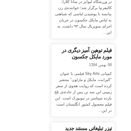
در ورزشگاه لیوایز در سانا کلارا،
کالیفرنیا برگزار شد؛ خواننده‌ی زن
بیانسه با پوشیدن لباسی که شباهتی
به لباس مایکل جکسون در جریان
اجرای سوپربال سال ۹۳ داشت، به
این...
فیلم توهین آمیز دیگری در
مورد مایکل جکسون
08 بهمن 1394
کمپانی Sky Arts فیلمی با عنوان
"الیزابت، مایکل و مارلون" منتشر
کرده است که روایت هجوی از سفر
زمینی این سه تن پس از حادثه‌ی تلخ
یازده سپتامبر در نیویورک است. این
فیلم محصول کشور انگلستان است.
در این...
تیزر تبلیغاتی مستند جدید