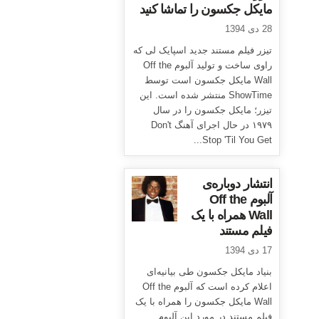
مایکل جکسون را تماشا کنید
28 دی 1394
تیزر فیلم مستند جدید اسپایک لی که
راوی ساخت و تولید آلبوم Off the
Wall مایکل جکسون است توسط
ShowTime منتشر شده است. این
تیزر؛ مایکل جکسون را در سال
۱۹۷۹ در حال اجرای آهنگ Don't
Stop 'Til You Get...
انتشار دوباره‌ی
آلبوم Off the
Wall همراه با یک
فیلم مستند
17 دی 1394
بنیاد مایکل جکسون طی بیانیه‌ای
اعلام کرده است که آلبوم Off the
Wall مایکل جکسون را همراه با یک
فیلم مستند در مورد این آلبوم