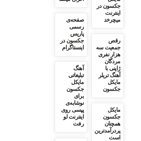
جکسون در
اینترنت
میچرخد
صفحه‌ی
رسمی
پاریس
رقص
جکسون در
جمعیت سه
اینستاگرام
هزار نفری
مردگان
ژاپنی با
آهنگ
آهنگ تریلر
تبلیغاتی
مایکل
مایکل
جکسون
جکسون
برای
نوشابه‌ی
مایکل
پپسی روی
جکسون
اینترنت لو
همچنان
رفت
پردرآمدترین
است