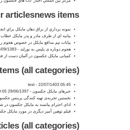
مركز بين المللي اخبار: CD هاي جكسون را نخريد -
r articlesnews items:
نمونه برداري از بزاق دهان مايكل براي انجام ت
بيانيه اي از طرف مادر و پدر مايكل خطاب 
بيانات تيم مدافع مايكل در خصوص هجوم رو
هجوم دوباره ی پلیس به نورلند -
09/1383 20:30
کمپانی مایکل جکسون در آلمان دست از فع
tems (all categories):
test -
22/07/1403 05:45
خبرهای مایکل جکسون -
29/06/1397 19:05
نخستین تجربه‌ی تهیه کنندگی پرینس جکسو
ادای احترام بیانسه به مایکل جکسون در 
فیلم توهین آمیز دیگری در مورد مایکل جک
les (all categories):