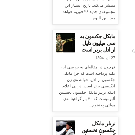
منتشر می‌کند. تاریخ انتشار این
مجموعه‌ی جدید ۲۶ فوریه خواهد
بود. این آلبوم...
مایکل جکسون به
سی میلیون دلیل
از ادل برتر است
27 آذر 1394
فرچون در مقاله‌ای به بررسی این
نکته پرداخته است که چرا مایکل
جکسون از ادل، خواننده‌ی زن
انگلیسی برتر است. در پی اعلام
اینکه تریلر مایکل جکسون نخستین
آلبومیست که ۳۰ بار گواهینامه‌ی
مولتی پلاتینوم...
تریلر مایکل
جکسون نخستین