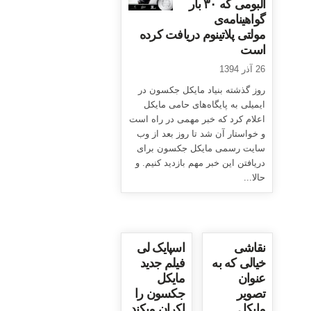
آلبومی که ۳۰ بار
گواهینامه‌ی
مولتی پلاتینوم دریافت کرده
است
26 آذر 1394
روز گذشته بنیاد مایکل جکسون در
ایمیلی به پایگاه‌های حامی مایکل
اعلام کرد که خبر مهمی در راه است
و خواستار آن شد تا روز بعد از وب
سایت رسمی مایکل جکسون برای
دریافتن این خبر مهم بازدید کنیم. و
حالا...
نقاشی
اسپایک لی
خیالی که به
فیلم جدید
عنوان
مایکل
تصویر
جکسون را
مایکل
اکران میکند