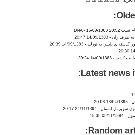
15/09/1383 21:15
Olde
ست DNA -
15/09/1383 20:52
به طرفداران -
14/09/1383 20:47
ز گذشته ي پليس به نورلند -
14/09/1383 20:39
14/
الیت کشید -
14/09/1383 20:24
Latest news i
ن -
13/04/1395 20:06
شوی سوپربال امسال -
24/11/1394 20:17
سون -
08/11/1394 15:38
Random artic