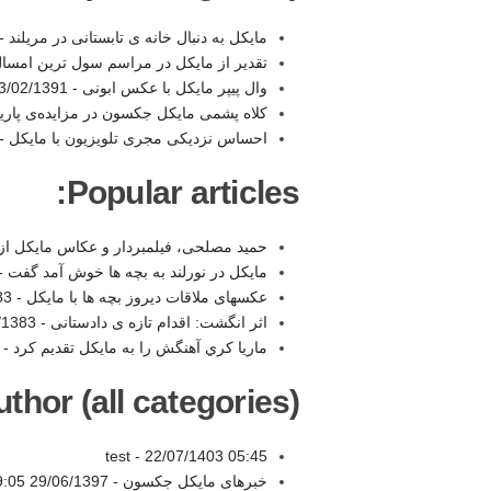
مایکل به دنبال خانه ی تابستانی در مریلند -
تقدیر از مایکل در مراسم سول ترین امسا
وال پیپر مایکل با عکس ابونی -
/02/1391 19:47
کلاه پشمی مایکل جکسون در مزایده‌ی پار
احساس نزدیکی مجری تلویزیون با مایکل -
Popular articles:
حمید مصلحی، فیلمبردار و عکاس مایکل از
مايكل در نورلند به بچه ها خوش آمد گفت -
عکسهای ملاقات دیروز بچه ها با مایکل -
:24
اثر انگشت: اقدام تازه ی دادستانی -
83 22:37
ماريا كري آهنگش را به مايكل تقديم كرد -
thor (all categories):
test -
22/07/1403 05:45
خبرهای مایکل جکسون -
29/06/1397 19:05