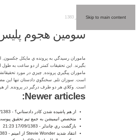
15 آذر 1383
Skip to main content
سومين هجوم پليس ب
ماموران رسيدگي به پرونده ي مايكل جكسون, امرو
بگيرند. اين تحقيقات كمتر از دو ساعت به طول ا
ماموران پيگيري پرونده, چيزي در مورد تحقيقاتشا
است. سوزان تلم, سخنگوي دادستان تنها اين مطل
است. وكلاي هر دو طرف درگير در پرونده, از هرگونه ابر
Newer articles:
از هم پاشيده شدن كادر دادستاني؟ -
83 21:30
متخصص انيميشن به جمع تيم تحقيق پيوست
بازگشت ري چاندلر -
17/09/1383 21:23
انتقاد شديد Stevie Wonder از امينم -
 21:20