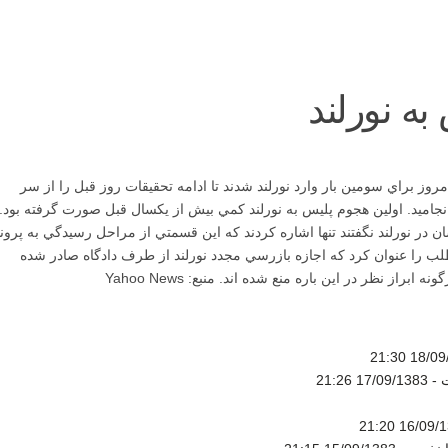
ه نورلند
ز براي سومين بار وارد نورلند شدند تا ادامه تحقيقات روز قبل را از سر
نجاميد. اولين هجوم پليس به نورلند كمي بيش از يكسال قبل صورت گرفته بود.
ن در نورلند نگفتند تنها اشاره كردند كه اين قسمتي از مراحل رسيدگي به پرون
ب را عنوان كرد كه اجازه بازرسي مجدد نورلند از طرف دادگاه صادر شده
از نظر در اين باره منع شده اند. منبع: Yahoo News
18/09/13
 -
17/09/1383 21:26
16/09/1383