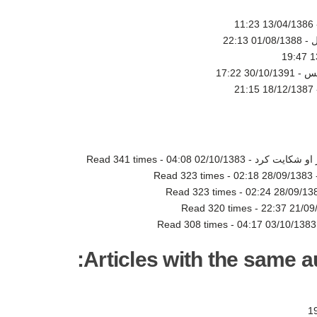
13/04/1386 11:23
ل -
01/08/1388 22:13
13
یس -
30/10/1391 17:22
18/12/1387 21:15
 او شکایت کرد -
02/10/1383 04:08
-
Read 341 times
Read 323 times
-
28/09/1383 02:18
Read 323 times
-
28/09/1383 02
Read 320 times
-
21/09/13
Read 308 times
-
03/10/1383 04:17
Articles with the same au