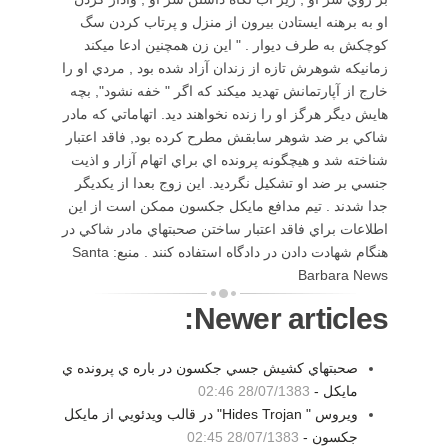
او به برهنه ايستادن بيرون از منزل و پرتاب كردن سگ
كوچكش به طرف ديوار . " اين زن همچنين ادعا ميكند
زمانيكه شوهرش تازه از زندان آزاد شده بود , مردي او را
خارج از آپارتمانش تهديد ميكند كه اگر " خفه نشود", بچه
هايش ديگر هرگز او را زنده نخواهند ديد. اتهاماتي كه مادر
شاكي بر ضد شوهر سابقش مطرح كرده بود, فاقد اعتبار
شناخته شد و هيچگونه پرونده اي براي اتهام آزار و اذيت
جنسي بر ضد او تشكيل نگرديد. اين زوج بعدا از يكديگر
جدا شدند . تيم مدافع مايكل جكسون ممكن است از اين
اطلاعات براي فاقد اعتبار ساختن صحبتهاي مادر شاكي در
هنگام شهادت دادن در دادگاه استفاده كنند . منبع: Santa
Barbara News
Newer articles:
صحبتهاي كشيش جسي جكسون در باره ي پرونده ي
مايكل -
28/07/1383 02:46
ويروس " Hides Trojan" در قالب ويدئويي از مايكل
جكسون -
28/07/1383 02:45