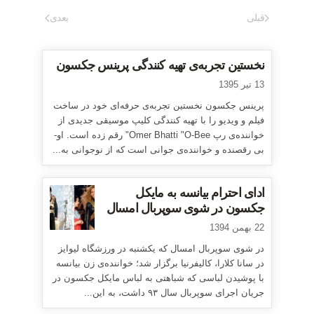
قبلی
بعدی
نخستین تجربه‌ی تهیه کنندگی پرینس جکسون
13 تیر 1395
پرینس جکسون نخستین تجربه‌ی حرفه‌ای خود در ساخت
فیلم و ویدیو را با تهیه کنندگی کلیپ موسیقی جدیدی از
خواننده‌ی رپ Omer Bhatti "O-Bee" رقم زده است. او-
بی رقصنده و خواننده‌ی جوانی است که از نوجوانی به...
ادای احترام بیانسه به مایکل
جکسون در شوی سوپربال امسال
22 بهمن 1394
در شوی سوپربال امسال که یکشنبه در ورزشگاه لیوایز
در سانا کلارا، کالیفرنیا برگزار شد؛ خواننده‌ی زن بیانسه
با پوشیدن لباسی که شباهتی به لباس مایکل جکسون در
جریان اجرای سوپربال سال ۹۳ داشت، به این...