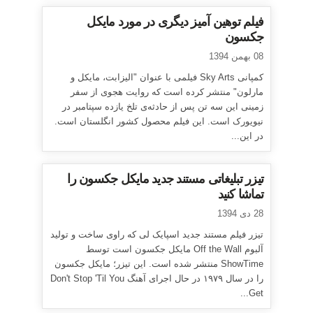
فیلم توهین آمیز دیگری در مورد مایکل
جکسون
08 بهمن 1394
کمپانی Sky Arts فیلمی با عنوان "الیزابت، مایکل و
مارلون" منتشر کرده است که روایت هجوی از سفر
زمینی این سه تن پس از حادثه‌ی تلخ یازده سپتامبر در
نیویورک است. این فیلم محصول کشور انگلستان است.
در این...
تیزر تبلیغاتی مستند جدید مایکل جکسون را
تماشا کنید
28 دی 1394
تیزر فیلم مستند جدید اسپایک لی که راوی ساخت و تولید
آلبوم Off the Wall مایکل جکسون است توسط
ShowTime منتشر شده است. این تیزر؛ مایکل جکسون
را در سال ۱۹۷۹ در حال اجرای آهنگ Don't Stop 'Til You
Get...