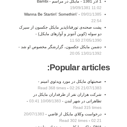
1 آذر 1381 - مايکل در مراسم Bambi -
19/09/1381 11:02
Wanna Be Startin\' Somethin\' -
09/01/1385
22:54
پشت صحنه‌ی تورفناناپذیر مایکل جکسون از سیرک
دو سوله (کوین آنتونز و آوازهای مایکل) -
27/05/1390 11:50
دشمن مایکل جکسون، گزارشگر مخصوص او شد -
13/01/1392 20:05
Popular articles:
صحبتهاي مايكل در مورد ويدئوي امينم -
Read 368 times
-
21/07/1383 02:26
شرکت هزاران نفر از طرفداران مایکل در
تظاهراتی در شهر لندن -
10/08/1383 03:41
-
Read 315 times
درخواست وكلاي مايكل از قاضي -
20/07/1383
Read 302 times
-
02:21