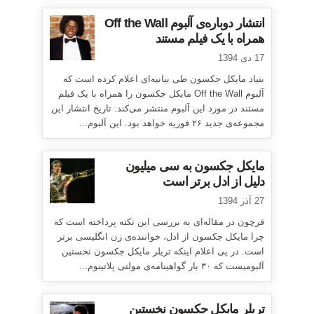
انتشار دوباره‌ی آلبوم Off the Wall
همراه با یک فیلم مستند
17 دی 1394
بنیاد مایکل جکسون طی بیانیه‌ای اعلام کرده است که
آلبوم Off the Wall مایکل جکسون را همراه با یک فیلم
مستند در مورد این آلبوم منتشر می‌کند. تاریخ انتشار این
مجموعه‌ی جدید ۲۶ فوریه خواهد بود. این آلبوم...
مایکل جکسون به سی میلیون
دلیل از ادل برتر است
27 آذر 1394
فرچون در مقاله‌ای به بررسی این نکته پرداخته است که
چرا مایکل جکسون از ادل، خواننده‌ی زن انگلیسی برتر
است. در پی اعلام اینکه تریلر مایکل جکسون نخستین
آلبومیست که ۳۰ بار گواهینامه‌ی مولتی پلاتینوم...
تریلر مایکل جکسون نخستین