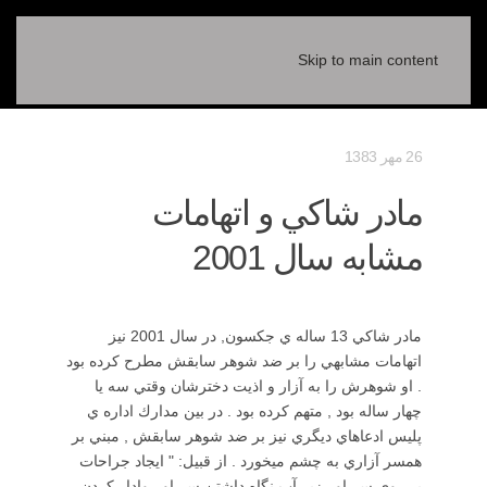
Skip to main content
26 مهر 1383
مادر شاكي و اتهامات
مشابه سال 2001
مادر شاكي 13 ساله ي جكسون, در سال 2001 نيز
اتهامات مشابهي را بر ضد شوهر سابقش مطرح كرده بود
. او شوهرش را به آزار و اذيت دخترشان وقتي سه يا
چهار ساله بود , متهم كرده بود . در بين مدارك اداره ي
پليس ادعاهاي ديگري نيز بر ضد شوهر سابقش , مبني بر
همسر آزاري به چشم ميخورد . از قبيل: " ايجاد جراحات
بر روي سر او , زير آب نگاه داشتن سر او , وادار كردن