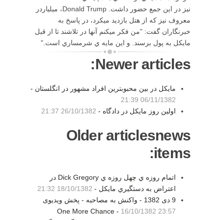
نيز در اين جمع حضور داشت. Donald Trump، ميلياردر
معروف نيز كه از هتل بازديد ميكرد، در پاسخ به
خبرنگاران گفت: "من فكر ميكنم آنها در تلاشند تا از قبل
مايكل به پول برسند. و اين مايه ي شرمساري است."
Newer articles:
مايكل در بين محبوبترين افراد مشهور در انگلستان -
06/11/1382 21:39
اولین روز مایکل در دادگاه -
26/10/1382 21:37
Older articlesnews
items:
اتمام روزه ي چهل روزه ي Dick Gregory در
اعتراض به دستگيري مايكل -
18/10/1382 21:32
9 دی 1382 - واکنش به مصاحبه - پخش ويديوی
One More Chance -
16/10/1382 23:57