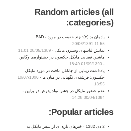
Random articles (all
categories):
یادمان بد (۷): چند حقیقت در مورد BAD -
20/06/1391 11:55
نمایش لباسهای وسترن مایکل -
28/05/1389 11:01
ماشین فضایی مایکل جکسون در جشنواره‌ی وگاس
01/09/1390 18:49
-
یادداشت زیبایی از جاناتان مافت در مورد مایکل
جکسون: فرشته‌ی نگهبانی در میان ما -
19/07/1390
13:55
عدم حضور مایکل در جشن تولد پدرش در برلین -
30/04/1384 14:28
Popular articles:
2 دی 1382 - خبرهای تازه ای از سفر مايکل به