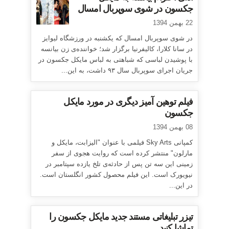
جکسون در شوی سوپربال امسال
22 بهمن 1394
در شوی سوپربال امسال که یکشنبه در ورزشگاه لیوایز
در سانا کلارا، کالیفرنیا برگزار شد؛ خواننده‌ی زن بیانسه
با پوشیدن لباسی که شباهتی به لباس مایکل جکسون در
جریان اجرای سوپربال سال ۹۳ داشت، به این...
فیلم توهین آمیز دیگری در مورد مایکل
جکسون
08 بهمن 1394
کمپانی Sky Arts فیلمی با عنوان "الیزابت، مایکل و
مارلون" منتشر کرده است که روایت هجوی از سفر
زمینی این سه تن پس از حادثه‌ی تلخ یازده سپتامبر در
نیویورک است. این فیلم محصول کشور انگلستان است.
در این...
تیزر تبلیغاتی مستند جدید مایکل جکسون را
تماشا کنید