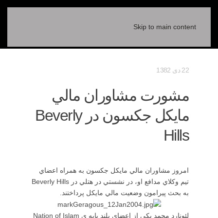
Skip to main content
22 دی 1382
مشورت مشاوران مالي
مايكل جكسون در Beverly
Hills
امروز مشاوران مالي مايكل جكسون به همراه اعضاي
تيم وكلاي مدافع او، در نشستي در هتلي در Beverly Hills
به بحث پيرامون وضعيت مالي مايكل پرداختند.
لئونارد محمد يكي از اعضاي بلند پايه ي Nation of Islam