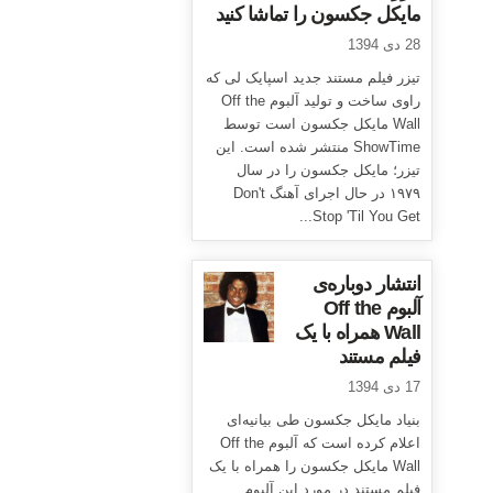
مایکل جکسون را تماشا کنید
28 دی 1394
تیزر فیلم مستند جدید اسپایک لی که
راوی ساخت و تولید آلبوم Off the
Wall مایکل جکسون است توسط
ShowTime منتشر شده است. این
تیزر؛ مایکل جکسون را در سال
۱۹۷۹ در حال اجرای آهنگ Don't
Stop 'Til You Get...
انتشار دوباره‌ی
آلبوم Off the
Wall همراه با یک
فیلم مستند
17 دی 1394
بنیاد مایکل جکسون طی بیانیه‌ای
اعلام کرده است که آلبوم Off the
Wall مایکل جکسون را همراه با یک
فیلم مستند در مورد این آلبوم