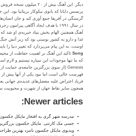
دیگر. این آهنگ بیش از ۲۰
پرنسس دایانا که بانوی نیکوکار بریتانیا بود، ای
گرسنگی در آفریقا جمع آوری کند و جان انسان‌های
در سال ۱۹۹۱ با هدف ایجاد آگاهی پیر
آهنگ همچنین الهام بخش بنیاد خیریه‌ی او شد که 
غذا و دارو به کشور بوسنی بود که زیر آتش ج
اوست، به این پیام می‌پردازد که تغییر دنیا را باید
Song
تاکید این آهنگ بر اهمیت حفاظت از محیط
که ما تنها موجودات این سیاره نیستیم و لازم اس
Genesis (از سوی بزرگترین جامعه‌ی حمایت 
فهرست خالی است اما نبود یکی از آنها بیش ا
فریاد اعتراض علیه معضل‌های عدیده‌ی جهانی یع
همچون سایر نقاط جهان از شهرت و محبوبیت بسیاری برخ
Newer articles:
مدرسه شهر گری به افتخار مایکل جکسون 
جسی مک کارتنی: مایکل جکسون بزرگترین 
ویدیوی مایکل جکسون نامزد بهترین طرا