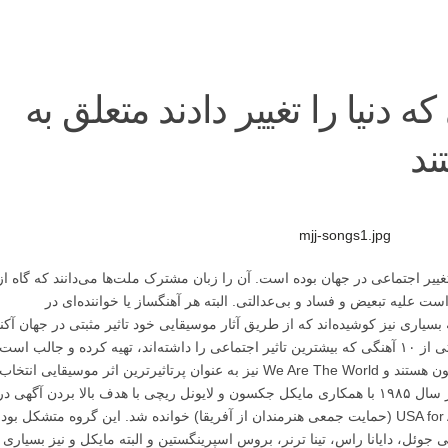
۱۰ آهنگی که دنیا را تغییر دادند متعلق به
ند
ییر اجتماعی در جهان بوده است. آن را زبان مشترک ملت‌ها می‌دانند که گاه از
‌گوید و عشق، و گاه فراخوان مبارزه‎ای است علیه تبعیض و فساد و بی‌عدالتی. البته هر آهنگساز یا خواننده‌ای در
یاری نیز کوشیده‌اند که از طریق آثار موسیقایی خود تاثیر مثبتی در جهان آکن
از جنگ و نفرت ایجاد کنند. سایت take۴۰ فهرستی از ۱۰ آهنگی که بیشترین تاثیر اجتماعی را داشته‌اند، تهیه کرده و جالب است
بدانید که ۴ تا از این ۱۰ آهنگ از آثار مایکل جکسون هستند و We Are The World نیز به عنوان پرتاثیرترین اثر موسیقایی انتخاب
این آهنگ در سال ۱۹۸۵ با همکاری مایکل جکسون و لایونل ریچی با هدف بالا بردن آگهی در
مورد قطحی در آفریقا توسط گروه بزرگ USA for Africa (حمایت جمعی هنرمندان از آفریقا) خوانده شد. این گروه متشکل بو
جوئل، دایانا راس، تینا ترنر، بروس اسپرینگستین و البته مایکل و نیز بسیاری