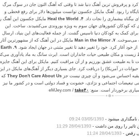
 میلیون نسخه فروش کرد و پرفروش ترین آهنگ دنیا شد تا وقتی که آهنگ التون جان در سوگ مرگ
ن جایگاه را ربود. آهنگ مایکل جکسون توانست میلیون‌ها دلار برای رفع قحطی و
 بیگناه بیشماری را نجات داد.
۴. Heal the World
مایکل جکسون این آهنگ را
امون زجری که کودکان کشورهای جهان سوم به ویژه بوروندی می‌کشیدند، ساخت. این
برای کمک به کودکان دنیا تاسیس گشت. از جمله فعالیت‌های این بنیاد، ارسال
نگ می‌سوخت.
۷. Man in the Mirror
مایکل در این آهنگ که از مشهورترین آثار
 از خود آغاز کرد. خود را تغییر دهید تا تغییر مثبتی در جهان ایجاد شود.
۹. Earth
 زیست و مکان طبیعی حیات جانداران است. ایرث سانگ به ماد یادآوری می‌کن
ت تا به طبیعت عشق بورزیم و از آن مراقبت کنیم. مایکل برای این آهنگ جایزه‌
از حیوانات در آمریکا) را دریافت کرد. جای بسیاری دیگر از آهنگ‌های مایکل در این
ز بقیه احساس می‌شود و آن چیزی نیست جز
They Don't Care About Us
که
نی تبعیضات اجتماعی و نژادی، خشونت و فساد دولتی است و در کشور ما نیز
وردار است. منبع: eMJey.com /
take۴۰
نامگذاری میشود -
03/05/1393 09:24
تاثیر را روی من داشت -
28/04/1393 11:29
حی رقص -
28/04/1393 11:24