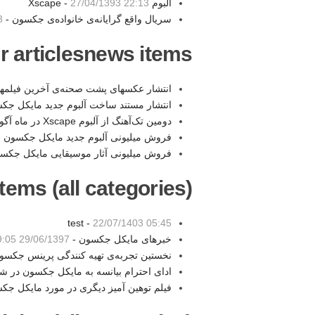
آلبوم Xscape -
27/04/1393 22:13
سریال واقع گرایانه‌ی خانواده‌ی جکسون -
0
r articlesnews items:
انتشار عکسهای پشت صحنه‌ی آخرین فیلمه
انتشار مستند ساخت آلبوم جدید مایکل جک
دومین تک‌آهنگ از آلبوم Xscape در ماه آگوست منتشر میشود -
فروش میلیونی آلبوم جدید مایکل جکسون 
فروش میلیونی آثار موسیقایی مایکل جکسون 
tems (all categories):
test -
22/07/1403 05:45
خبرهای مایکل جکسون -
29/06/1397 19:05
نخستین تجربه‌ی تهیه کنندگی پرینس جکسو
ادای احترام بیانسه به مایکل جکسون در 
فیلم توهین آمیز دیگری در مورد مایکل جک