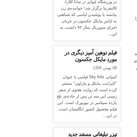
در ورزشگاه لیوایز در سانا کلارا،
کالیفرنیا برگزار شد؛ خواننده‌ی زن
بیانسه با پوشیدن لباسی که شباهتی
به لباس مایکل جکسون در جریان
اجرای سوپربال سال ۹۳ داشت، به
این...
فیلم توهین آمیز دیگری در
د
مورد مایکل جکسون
ی
08 بهمن 1394
کمپانی Sky Arts فیلمی با عنوان
"الیزابت، مایکل و مارلون" منتشر
کرده است که روایت هجوی از سفر
زمینی این سه تن پس از حادثه‌ی تلخ
یازده سپتامبر در نیویورک است. این
فیلم محصول کشور انگلستان است.
در این...
تیزر تبلیغاتی مستند جدید