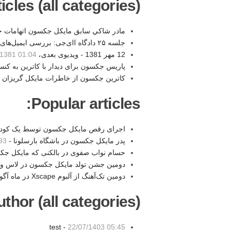
les (all categories):
مادر شاكي سابق مايكل جكسون اتهامات خو
جلسه ۲۵ دادگاه اای‌جی: بررسی ایمیل‌های رندی فیلیپس -
12 مهر 1381 - ویدیوی بعدی، Invincible -
/1381 01:04
پاریس جکسون برای دیدار با کاترین به کن
کاترین جکسون از خاطرات مایکل گریزان
Popular articles:
اجرای رقص مایکل جکسون توسط یک کودک ۶ سال
پدر مایکل جکسون در باشگاه بارسلونا -
:51
حسام نواب صفوی در بالکنی که مایکل جک
دومین جشن تولد مایکل جکسون در لاس و
دومین تک‌آهنگ از آلبوم Xscape در ماه آگوست منتشر میشود -
thor (all categories):
test -
22/07/1403 05:45