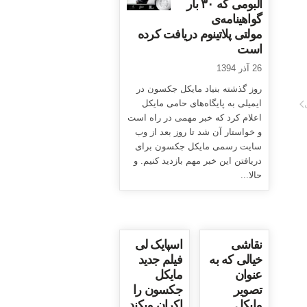
آلبومی که ۳۰ بار
گواهینامه‌ی
مولتی پلاتینوم دریافت کرده
است
26 آذر 1394
روز گذشته بنیاد مایکل جکسون در
ایمیلی به پایگاه‌های حامی مایکل
اعلام کرد که خبر مهمی در راه است
و خواستار آن شد تا روز بعد از وب
سایت رسمی مایکل جکسون برای
دریافتن این خبر مهم بازدید کنیم. و
حالا...
نقاشی
اسپایک لی
خیالی که به
فیلم جدید
عنوان
مایکل
تصویر
جکسون را
مایکل
اکران میکند