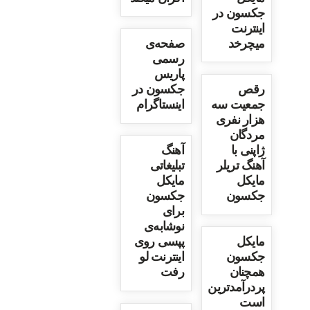
جکسون در
اینترنت
میچرخد
صفحه‌ی
رسمی
پاریس
رقص
جکسون در
جمعیت سه
اینستاگرام
هزار نفری
مردگان
ژاپنی با
آهنگ
آهنگ تریلر
تبلیغاتی
مایکل
مایکل
جکسون
جکسون
برای
نوشابه‌ی
مایکل
پپسی روی
جکسون
اینترنت لو
همچنان
رفت
پردرآمدترین
است