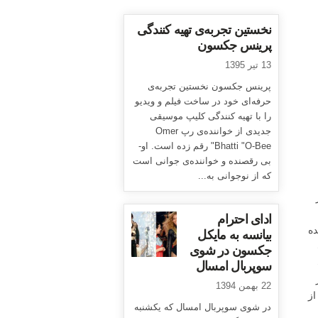
نخستین تجربه‌ی تهیه کنندگی
پرینس جکسون
13 تیر 1395
پرینس جکسون نخستین تجربه‌ی
حرفه‌ای خود در ساخت فیلم و ویدیو
را با تهیه کنندگی کلیپ موسیقی
جدیدی از خواننده‌ی رپ Omer
Bhatti "O-Bee" رقم زده است. او-
بی رقصنده و خواننده‌ی جوانی است
که از نوجوانی به...
ادای احترام
ده
بیانسه به مایکل
جکسون در شوی
سوپربال امسال
22 بهمن 1394
د از
در شوی سوپربال امسال که یکشنبه