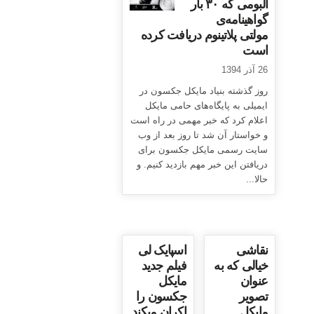
آلبومی که ۳۰ بار
گواهینامه‌ی
مولتی پلاتینوم دریافت کرده
است
26 آذر 1394
روز گذشته بنیاد مایکل جکسون در
ایمیلی به پایگاه‌های حامی مایکل
اعلام کرد که خبر مهمی در راه است
و خواستار آن شد تا روز بعد از وب
سایت رسمی مایکل جکسون برای
دریافتن این خبر مهم بازدید کنیم. و
حالا...
نقاشی
اسپایک لی
خیالی که به
فیلم جدید
عنوان
مایکل
تصویر
جکسون را
مایکل
اکران میکند