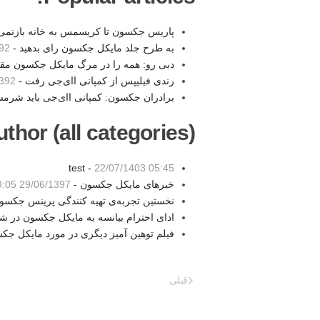
پاریس جکسون تا کریسمس به خانه بازنمی‌
به طرح جلد مایکل جکسون رای بدهید -
2:04
دبی رو: همه را در مرگ مایکل جکسون مقص
رندی فیلیپس از کمپانی اای‌جی رفت -
16:26
برادران جکسون: کمپانی اای‌جی باید شرمس
thor (all categories):
test -
22/07/1403 05:45
خبرهای مایکل جکسون -
29/06/1397 19:05
نخستین تجربه‌ی تهیه کنندگی پرینس جکسو
ادای احترام بیانسه به مایکل جکسون در 
فیلم توهین آمیز دیگری در مورد مایکل جک
قبلی