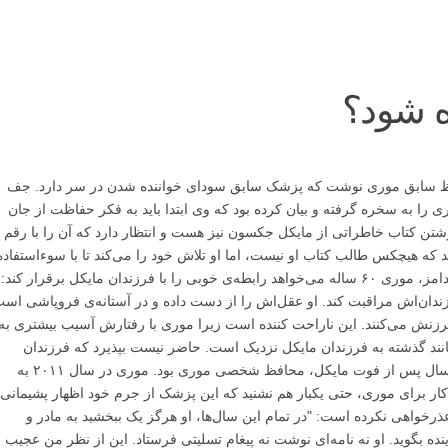
ه شود؟
حافظ سابق موری نوشت که پزشک سابق سودای خواننده شدن در سر دارد. جف
ری را به سخره گرفته و بیان کرده بود که وی ابتدا باید به فکر حفاظت از جان
تن کتاب خاطراتی از مایکل جکسون نیز هست و انتظار دارد که آن را با رقم
اند که هیچکس طالب کتاب او نیست، اما او تلاش خود را می‌کند تا با سوءاستفاده
از نام مایکل درآمدی دست و پا کند." به گفته‌ی آدامز، موری ۶۰ ساله می‌خواهد رابطه‌ی خوبی را با فرزندان مایکل برقرار کند:
زندان‌اش مراقبت کند. او عقل‌اش را از دست داده و در آستانه‌ی فروپاشی است
زنش می‌کنند. این ناراحت کننده است زیرا موری با رفتارش آسیب بیشتری به
انند گذشته به فرزندان مایکل نزدیک است. حاضر نیست بپذیرد که فرزندان
مایکل او را نمی‌خواهند." آدامز می‌گوید طی دو سال پس از فوت مایکل، محافظ شخصی موری بود. موری در سال ۲۰۱۱ به
 کار برای موری، حتی یکبار هم نشنید که این پزشک از جرم خود اظهار پشیمانی
عذرخواهی نکرده است: "در تمام این سال‌ها، او هرگز یک ببخشید به مادر و
ده بگوید. او نه نامه‌ای نوشت نه پیغام تسلیتی فرستاد. این از نظر من عجیب