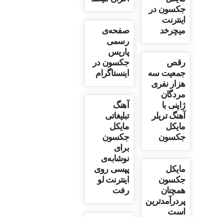
جکسون در
اینترنت
میچرخد
صفحه‌ی
رسمی
پاریس
رقص
جکسون در
جمعیت سه
اینستاگرام
هزار نفری
مردگان
ژاپنی با
آهنگ
آهنگ تریلر
تبلیغاتی
مایکل
مایکل
جکسون
جکسون
برای
نوشابه‌ی
مایکل
پپسی روی
جکسون
اینترنت لو
همچنان
رفت
پردرآمدترین
است