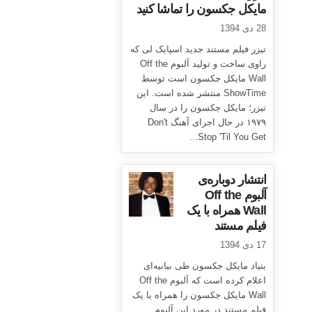
مایکل جکسون را تماشا کنید
28 دی 1394
تیزر فیلم مستند جدید اسپایک لی که
راوی ساخت و تولید آلبوم Off the
Wall مایکل جکسون است توسط
ShowTime منتشر شده است. این
تیزر؛ مایکل جکسون را در سال
۱۹۷۹ در حال اجرای آهنگ Don't
Stop 'Til You Get...
انتشار دوباره‌ی
آلبوم Off the
Wall همراه با یک
فیلم مستند
17 دی 1394
بنیاد مایکل جکسون طی بیانیه‌ای
اعلام کرده است که آلبوم Off the
Wall مایکل جکسون را همراه با یک
فیلم مستند در مورد این آلبوم