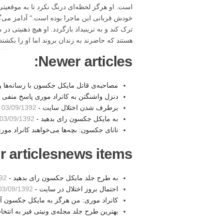
است. او هرگز لحظه‌ای درنگ نکرد تا به موقعیتی
خودش قربانی این ماجرا بوده است." آدامز می‌گوی
ترک کند و به ترینیداد بازگردد. او هیچ ذهنیتی 
هستند که حاضرند به زندان بروند اما او را بکشند." منبع:  NYDailyNews
Newer articles:
مصاحبه‌ی قاتل مایکل جکسون با رسانه‌ها و 
دنزل واشنگتن به کانراد موری پاسخ منفی د
برطرف شدن اختلال سایت -
03/09/1392 22:16
به مایکل جکسون رای بدهید -
03/09/1392 22:08
تانای جکسون: بچه‌ها می‌خواهند کانراد مو
r articlesnews items:
به طرح جلد مایکل جکسون رای بدهید -
2:04
احتمال بروز اختلال در سایت -
03/09/1392 22:01
کانراد موری: من هرگز به مایکل جکسون آ
بهترین طرح جلد مجله‌ی ونیتی فیر به انت