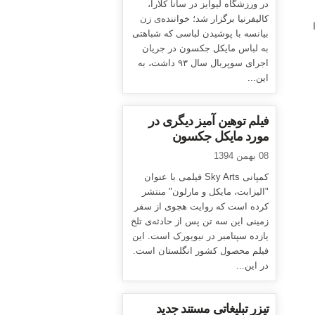
در ورزشگاه لیوایز در سانا کلارا،
کالیفرنیا برگزار شد؛ خواننده‌ی زن
بیانسه با پوشیدن لباسی که شباهتی
به لباس مایکل جکسون در جریان
اجرای سوپربال سال ۹۳ داشت، به
این...
فیلم توهین آمیز دیگری در
مورد مایکل جکسون
08 بهمن 1394
کمپانی Sky Arts فیلمی با عنوان
"الیزابت، مایکل و مارلون" منتشر
کرده است که روایت هجوی از سفر
زمینی این سه تن پس از حادثه‌ی تلخ
یازده سپتامبر در نیویورک است. این
فیلم محصول کشور انگلستان است.
در این...
تیزر تبلیغاتی مستند جدید