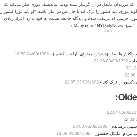
 که فرزندان مایکل در آن گرفتار شده بودند، بیاندیشد. موری فکر می‌کند که
د موری باید کشور را ترک کند تا جان‌اش در امان باشد: "او باید فورا کشور را
در مورد جرمی که مرتکب شده و دیدگاه جامعه نسبت به خود ندارد. افراد زیادی
eMJey.com /
واکنش‌ها به او (هشدار: محتوای ناراحت کننده!) -
04/09/1392 18:50
اد -
03/09/1392 22:28
ری کشور را ترک کند -
03/09/1392 22:07
Olde
03/09/1392 2
سیبی نرساندم -
03/09/1392 22:00
خاب مردم: مایکل جکسون -
01/09/1392 18:38