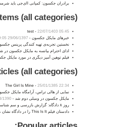
برادران جکسون: کمپانی اای‌جی باید شرمس
tems (all categories):
test -
22/07/1403 05:45
خبرهای مایکل جکسون -
29/06/1397 19:05
نخستین تجربه‌ی تهیه کنندگی پرینس جکسو
ادای احترام بیانسه به مایکل جکسون در 
فیلم توهین آمیز دیگری در مورد مایکل جک
les (all categories):
The Girl Is Mine -
25/01/1385 22:34
نمایی از هالی تراس، آرامگاه مایکل جکسو
مایکل جکسون در ومبلی دوم شد -
390 14:54
روز ۸ دادگاه: گزارش بازرسی و سم شناسی -
دادستان فیلم This Is It را در دادگاه نشان می‌دهد -
Popular articles: