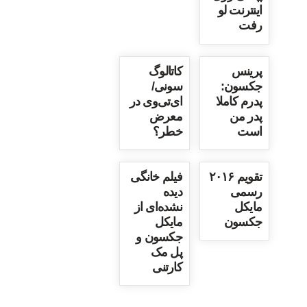
اینترنت لو
رفت
پرینس
کاتالوگ
جکسون:
سونی/
پدرم کاملا
ای‌تی‌وی در
پدر من
معرض
است
خطر؟
تقویم ۲۰۱۶
فیلم خانگی
رسمی
دیده
مایکل
نشده‌ای از
جکسون
مایکل
جکسون و
پل مک
کارتنی