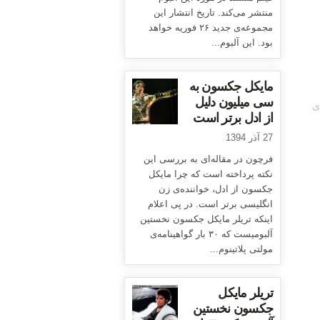
منتشر می‌کند. تاریخ انتشار این
مجموعه‌ی جدید ۲۶ فوریه خواهد
بود. این آلبوم...
مایکل جکسون به
سی میلیون دلیل
ی
از ادل برتر است
27 آذر 1394
فرچون در مقاله‌ای به بررسی این
نکته پرداخته است که چرا مایکل
جکسون از ادل، خواننده‌ی زن
انگلیسی برتر است. در پی اعلام
اینکه تریلر مایکل جکسون نخستین
آلبومیست که ۳۰ بار گواهینامه‌ی
مولتی پلاتینوم...
تریلر مایکل
جکسون نخستین