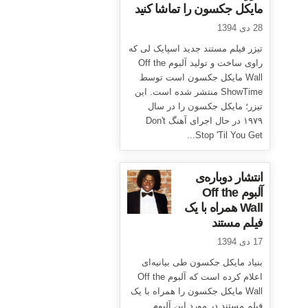
مایکل جکسون را تماشا کنید
28 دی 1394
تیزر فیلم مستند جدید اسپایک لی که
راوی ساخت و تولید آلبوم Off the
Wall مایکل جکسون است توسط
ShowTime منتشر شده است. این
تیزر؛ مایکل جکسون را در سال
۱۹۷۹ در حال اجرای آهنگ Don't
Stop 'Til You Get...
انتشار دوباره‌ی
آلبوم Off the
Wall همراه با یک
فیلم مستند
17 دی 1394
بنیاد مایکل جکسون طی بیانیه‌ای
اعلام کرده است که آلبوم Off the
Wall مایکل جکسون را همراه با یک
فیلم مستند در مورد این آلبوم