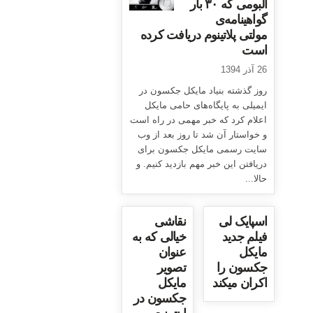
آلبومی که ۳۰ بار
گواهینامه‌ی
مولتی پلاتینوم دریافت کرده
است
26 آذر 1394
روز گذشته بنیاد مایکل جکسون در
ایمیلی به پایگاه‌های حامی مایکل
اعلام کرد که خبر مهمی در راه است
و خواستار آن شد تا روز بعد از وب
سایت رسمی مایکل جکسون برای
دریافتن این خبر مهم بازدید کنیم. و
حالا...
اسپایک لی
نقاشی
فیلم جدید
خیالی که به
مایکل
عنوان
جکسون را
تصویر
اکران میکند
مایکل
جکسون در