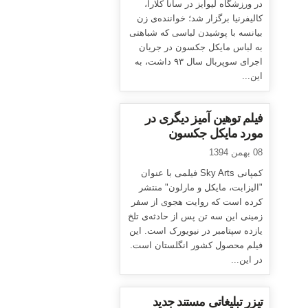
در ورزشگاه لیوایز در سانا کلارا،
کالیفرنیا برگزار شد؛ خواننده‌ی زن
بیانسه با پوشیدن لباسی که شباهتی
به لباس مایکل جکسون در جریان
اجرای سوپربال سال ۹۳ داشت، به
این...
فیلم توهین آمیز دیگری در
مورد مایکل جکسون
08 بهمن 1394
کمپانی Sky Arts فیلمی با عنوان
"الیزابت، مایکل و مارلون" منتشر
کرده است که روایت هجوی از سفر
زمینی این سه تن پس از حادثه‌ی تلخ
یازده سپتامبر در نیویورک است. این
فیلم محصول کشور انگلستان است.
در این...
تیزر تبلیغاتی مستند جدید