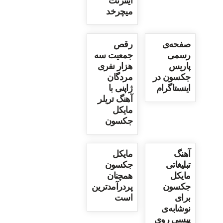
اینترنت
میچرخد
صفحه‌ی
رقص
رسمی
جمعیت سه
پاریس
هزار نفری
جکسون در
مردگان
اینستاگرام
ژاپنی با
آهنگ تریلر
مایکل
جکسون
آهنگ
مایکل
تبلیغاتی
جکسون
مایکل
همچنان
جکسون
پردرآمدترین
برای
است
نوشابه‌ی
پپسی روی