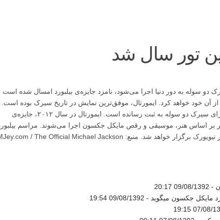
رین تور سال شد
دو سوله به دور دنیا اجرا می‌شود، نامزد جایزه‌ی بیلبورد امسال شده است و
ورت موفقیت، جایزه‌ی بهترین تور ۲۰۱۳ را از آن خود خواهد کرد. ایمورتال، موفق‌ترین نمایش در تاریخ سیرک بوده است.
این تور پرفروش‌ترین نیز بوده و رکوردهایی را برای سیرک دو سوله به ثبت رسانده است. ایمورتال در سال ۲۰۱۲، جایزه‌ی
تور بر اساس هنر، موسیقی و رقص مایکل جکسون اجرا می‌شوند. مراسم بیلبورد
امسال در روز ۱۴ نوامبر در هتل روزولت در شهر نیویورک برگزار خواهد شد. منبع: com / The Official Michael Jackson
ن -
09/08/1392 20:17
د مایکل جکسون میگوید -
09/08/1392 19:54
07/08/1392 1