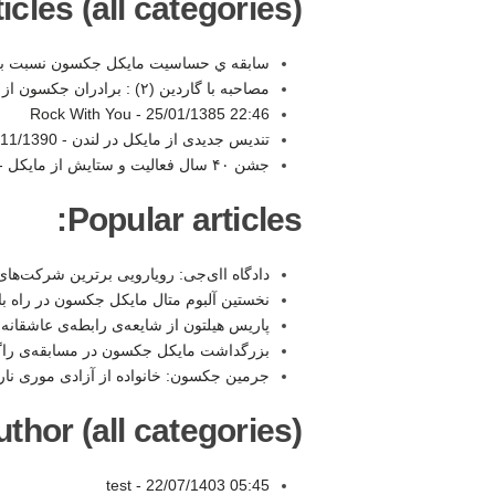
les (all categories):
سابقه ي حساسيت مايكل جكسون نسبت به 
مصاحبه با گاردین (۲) : برادران جکسون از اتهامات و تاثیر مایکل و شباهاتش به مسیح میگویند -
Rock With You -
25/01/1385 22:46
تندیس جدیدی از مایکل در لندن -
1/1390 23:08
جشن ۴۰ سال فعالیت و ستایش از مایکل -
Popular articles:
دادگاه اای‌جی: رویارویی برترین شرکت‌ها
نخستین آلبوم متال مایکل جکسون در راه ب
پاریس هیلتون از شایعه‌ی رابطه‌ی عاشقانه
بزرگداشت مایکل جکسون در مسابقه‌ی راگب
جرمین جکسون: خانواده از آزادی موری ن
thor (all categories):
test -
22/07/1403 05:45