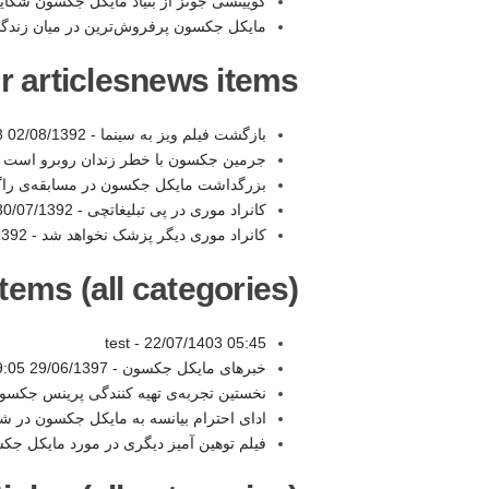
کویینسی جونز از بنیاد مایکل جکسون شکای
مایکل جکسون پرفروش‌ترین در میان زندگا
r articlesnews items:
بازگشت فیلم ویز به سینما -
02/08/1392 23:48
جرمین جکسون با خطر زندان روبرو است 
بزرگداشت مایکل جکسون در مسابقه‌ی راگب
کانراد موری در پی تبلیغاتچی -
0/07/1392 21:20
کانراد موری دیگر پزشک نخواهد شد -
 11:34
tems (all categories):
test -
22/07/1403 05:45
خبرهای مایکل جکسون -
29/06/1397 19:05
نخستین تجربه‌ی تهیه کنندگی پرینس جکسو
ادای احترام بیانسه به مایکل جکسون در 
فیلم توهین آمیز دیگری در مورد مایکل جک