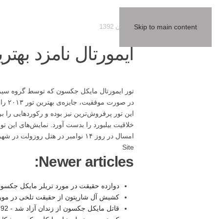
03 آبان 1392
Skip to main content
ایمورتال نامزد بهت
تور ایمورتال مایکل جکسون که توسط گروه سیرک 
در ص
خلاقیت بیلبورد را بدست آورد. نمایش‌های این 
Site
Newer articles:
دوازده حقیقت در مورد تریلر مایکل جکسو
کشیش آل شارپتون از حقیقت تلخی در مور
قاتل مایکل جکسون از زندان آزاد شد -
9:15