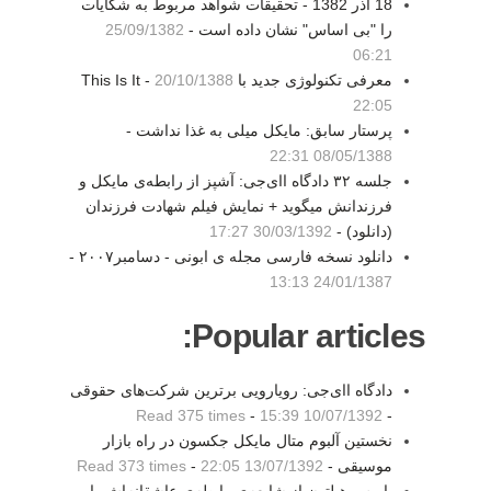
18 آذر 1382 - تحقيقات شواهد مربوط به شکايات
را "بی اساس" نشان داده است -
25/09/1382
06:21
معرفی تکنولوژی جدید با This Is It -
20/10/1388
22:05
پرستار سابق: مایکل میلی به غذا نداشت -
08/05/1388 22:31
جلسه ۳۲ دادگاه اای‌جی: آشپز از رابطه‌ی مایکل و
فرزندانش میگوید + نمایش فیلم شهادت فرزندان
(دانلود) -
30/03/1392 17:27
دانلود نسخه فارسی مجله ی ابونی - دسامبر۲۰۰۷ -
24/01/1387 13:13
Popular articles:
دادگاه اای‌جی: رویارویی برترین شرکت‌های حقوقی
Read 375 times
-
10/07/1392 15:39
-
نخستین آلبوم متال مایکل جکسون در راه بازار
موسیقی -
13/07/1392 22:05
-
Read 373 times