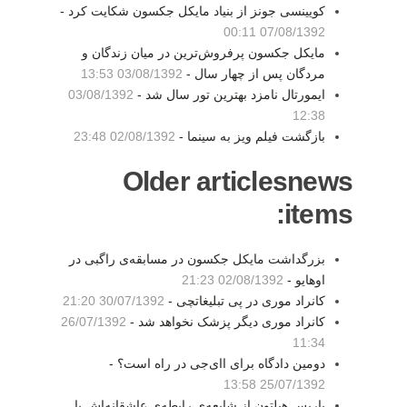
کویینسی جونز از بنیاد مایکل جکسون شکایت کرد -
07/08/1392 00:11
مایکل جکسون پرفروش‌ترین در میان زندگان و
مردگان پس از چهار سال -
03/08/1392 13:53
ایمورتال نامزد بهترین تور سال شد -
03/08/1392
12:38
بازگشت فیلم ویز به سینما -
02/08/1392 23:48
Older articlesnews
items:
بزرگداشت مایکل جکسون در مسابقه‌ی راگبی در
اوهایو -
02/08/1392 21:23
کانراد موری در پی تبلیغاتچی -
30/07/1392 21:20
کانراد موری دیگر پزشک نخواهد شد -
26/07/1392
11:34
دومین دادگاه برای اای‌جی در راه است؟ -
25/07/1392 13:58
پاریس هیلتون از شایعه‌ی رابطه‌ی عاشقانه‌اش با