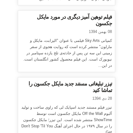
فیلم توهین آمیز دیگری در مورد مایکل
جکسون
08 بهمن 1394
کمپانی Sky Arts فیلمی با عنوان "الیزابت، مایکل و
مارلون" منتشر کرده است که روایت هجوی از سفر
زمینی این سه تن پس از حادثه‌ی تلخ یازده سپتامبر در
نیویورک است. این فیلم محصول کشور انگلستان است.
در این...
تیزر تبلیغاتی مستند جدید مایکل جکسون را
تماشا کنید
28 دی 1394
تیزر فیلم مستند جدید اسپایک لی که راوی ساخت و تولید
آلبوم Off the Wall مایکل جکسون است توسط
ShowTime منتشر شده است. این تیزر؛ مایکل جکسون
را در سال ۱۹۷۹ در حال اجرای آهنگ Don't Stop 'Til You
Get...