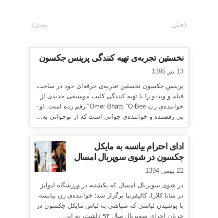
قبلی
بعدی
نخستین تجربه‌ی تهیه کنندگی پرینس جکسون
13 تیر 1395
پرینس جکسون نخستین تجربه‌ی حرفه‌ای خود در ساخت
فیلم و ویدیو را با تهیه کنندگی کلیپ موسیقی جدیدی از
خواننده‌ی رپ Omer Bhatti "O-Bee" رقم زده است. او-
بی رقصنده و خواننده‌ی جوانی است که از نوجوانی به...
ادای احترام بیانسه به مایکل
جکسون در شوی سوپربال امسال
22 بهمن 1394
در شوی سوپربال امسال که یکشنبه در ورزشگاه لیوایز
در سانا کلارا، کالیفرنیا برگزار شد؛ خواننده‌ی زن بیانسه
با پوشیدن لباسی که شباهتی به لباس مایکل جکسون در
جریان اجرای سوپربال سال ۹۳ داشت، به این...