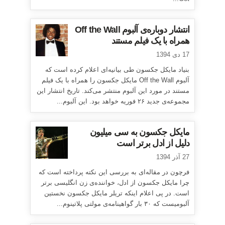
انتشار دوباره‌ی آلبوم Off the Wall
همراه با یک فیلم مستند
17 دی 1394
بنیاد مایکل جکسون طی بیانیه‌ای اعلام کرده است که
آلبوم Off the Wall مایکل جکسون را همراه با یک فیلم
مستند در مورد این آلبوم منتشر می‌کند. تاریخ انتشار این
مجموعه‌ی جدید ۲۶ فوریه خواهد بود. این آلبوم...
مایکل جکسون به سی میلیون
دلیل از ادل برتر است
27 آذر 1394
فرچون در مقاله‌ای به بررسی این نکته پرداخته است که
چرا مایکل جکسون از ادل، خواننده‌ی زن انگلیسی برتر
است. در پی اعلام اینکه تریلر مایکل جکسون نخستین
آلبومیست که ۳۰ بار گواهینامه‌ی مولتی پلاتینوم...