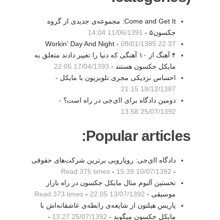
Come and Get It: مجموعه‌ی جدیدی از گروه
جکسون۵ -
11/06/1391 14:04
Workin' Day And Night -
09/01/1385 22:37
۴ آهنگ از ۱۰ آهنگی که دنیا را تغییر دادند متعلق به
مایکل جکسون هستند -
17/04/1393 22:05
احساس نزدیکی مجری تلویزیون با مایکل -
18/12/1387 21:15
دومین دادگاه برای اای‌جی در راه است؟ -
25/07/1392 13:58
Popular articles:
دادگاه اای‌جی: رویارویی برترین شرکت‌های حقوقی
Read 375 times
-
10/07/1392 15:39
-
نخستین آلبوم متال مایکل جکسون در راه بازار
موسیقی -
13/07/1392 22:05
-
Read 373 times
پاریس هیلتون از شایعه‌ی رابطه‌ی عاشقانه‌اش با
مایکل جکسون میگوید -
25/07/1392 13:27
-