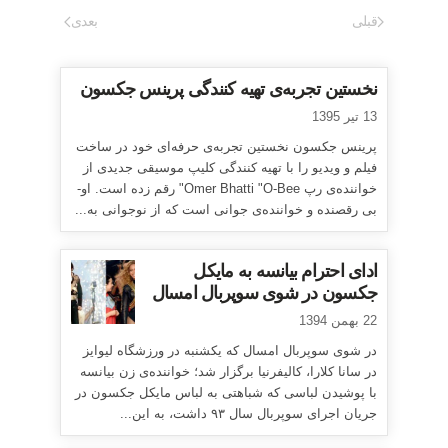
قبلی
بعدی
نخستین تجربه‌ی تهیه کنندگی پرینس جکسون
13 تیر 1395
پرینس جکسون نخستین تجربه‌ی حرفه‌ای خود در ساخت
فیلم و ویدیو را با تهیه کنندگی کلیپ موسیقی جدیدی از
خواننده‌ی رپ Omer Bhatti "O-Bee" رقم زده است. او-
بی رقصنده و خواننده‌ی جوانی است که از نوجوانی به...
ادای احترام بیانسه به مایکل
جکسون در شوی سوپربال امسال
22 بهمن 1394
در شوی سوپربال امسال که یکشنبه در ورزشگاه لیوایز
در سانا کلارا، کالیفرنیا برگزار شد؛ خواننده‌ی زن بیانسه
با پوشیدن لباسی که شباهتی به لباس مایکل جکسون در
جریان اجرای سوپربال سال ۹۳ داشت، به این...