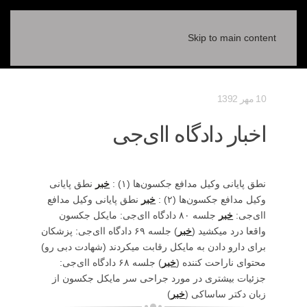
Skip to main content
10 مهر 1392
اخبار دادگاه اای‌جی
نطق پایانی وکیل مدافع جکسون‌ها (۱) :
خبر
نطق پایانی
وکیل مدافع جکسون‌ها (۲) :
خبر
نطق پایانی وکیل مدافع
اای‌جی:
خبر
جلسه ۸۰ دادگاه اای‌جی: مایکل جکسون
واقعا درد میکشید (
خبر
) جلسه ۶۹ دادگاه اای‌جی: پزشکان
برای دارو دادن به مایکل رقابت میکردند (شهادت دبی رو)
محتوای ناراحت کننده (
خبر
) جلسه ۶۸ دادگاه اای‌جی:
جزئیات بیشتری در مورد جراحی سر مایکل جکسون از
زبان دکتر ساساکی (
خبر
)