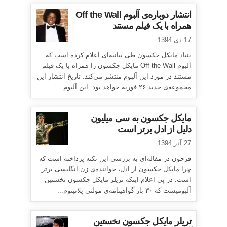
انتشار دوباره‌ی آلبوم Off the Wall
همراه با یک فیلم مستند
17 دی 1394
بنیاد مایکل جکسون طی بیانیه‌ای اعلام کرده است که
آلبوم Off the Wall مایکل جکسون را همراه با یک فیلم
مستند در مورد این آلبوم منتشر می‌کند. تاریخ انتشار این
مجموعه‌ی جدید ۲۶ فوریه خواهد بود. این آلبوم...
مایکل جکسون به سی میلیون
دلیل از ادل برتر است
27 آذر 1394
فرچون در مقاله‌ای به بررسی این نکته پرداخته است که
چرا مایکل جکسون از ادل، خواننده‌ی زن انگلیسی برتر
است. در پی اعلام اینکه تریلر مایکل جکسون نخستین
آلبومیست که ۳۰ بار گواهینامه‌ی مولتی پلاتینوم...
تریلر مایکل جکسون نخستین