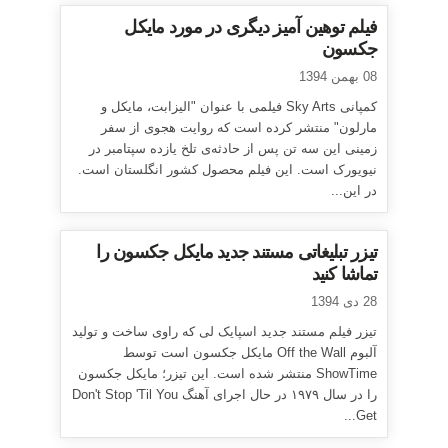
فیلم توهین آمیز دیگری در مورد مایکل
جکسون
08 بهمن 1394
کمپانی Sky Arts فیلمی با عنوان "الیزابت، مایکل و
مارلون" منتشر کرده است که روایت هجوی از سفر
زمینی این سه تن پس از حادثه‌ی تلخ یازده سپتامبر در
نیویورک است. این فیلم محصول کشور انگلستان است.
در این...
تیزر تبلیغاتی مستند جدید مایکل جکسون را
تماشا کنید
28 دی 1394
تیزر فیلم مستند جدید اسپایک لی که راوی ساخت و تولید
آلبوم Off the Wall مایکل جکسون است توسط
ShowTime منتشر شده است. این تیزر؛ مایکل جکسون
را در سال ۱۹۷۹ در حال اجرای آهنگ Don't Stop 'Til You
Get...